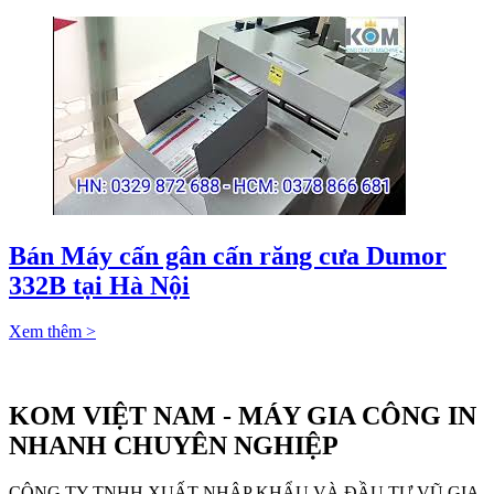
Bán Máy cấn gân cấn răng cưa Dumor
332B tại Hà Nội
Xem thêm >
KOM VIỆT NAM - MÁY GIA CÔNG IN
NHANH CHUYÊN NGHIỆP
CÔNG TY TNHH XUẤT NHẬP KHẨU VÀ ĐẦU TƯ VŨ GIA