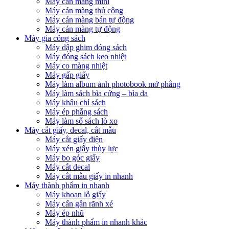
Máy cán màng mini
Máy cán màng thủ công
Máy cán màng bán tự động
Máy cán màng tự động
Máy gia công sách
Máy dập ghim đóng sách
Máy đóng sách keo nhiệt
Máy co màng nhiệt
Máy gấp giấy
Máy làm album ảnh photobook mở phẳng
Máy làm sách bìa cứng – bìa da
Máy khâu chỉ sách
Máy ép phẳng sách
Máy làm sổ sách lò xo
Máy cắt giấy, decal, cắt mẫu
Máy cắt giấy điện
Máy xén giấy thủy lực
Máy bo góc giấy
Máy cắt decal
Máy cắt mẫu giấy in nhanh
Máy thành phẩm in nhanh
Máy khoan lỗ giấy
Máy cấn gân rãnh xé
Máy ép nhũ
Máy thành phẩm in nhanh khác