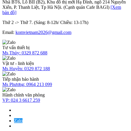
Nhà BT6, Lô BII (B2), Khu đô thị mới Hạ Đình, ngõ 214 Nguyễn
Xiển, P. Thanh Liệt, Tp Hà Nội. (Cạnh quán Cafe BAGI)
[Xem
bản đồ]
Thứ 2 -> Thứ 7. (Sáng: 8-12h/ Chiều: 13-17h)
Email:
komvietnam2026@gmail.com
Tư vấn thiết bị
Ms Thủy:
0329 872 688
Vật tư - linh kiện
Ms Huyền:
0329 872 188
Tiếp nhận bảo hành
Ms Phương:
0964 213 099
Hành chính văn phòng
VP:
024 3 6617 259
Zalo