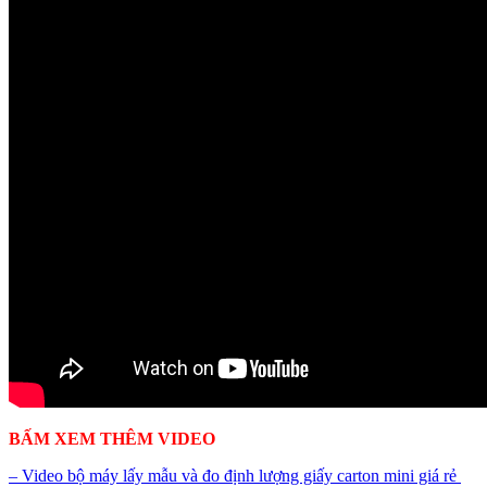
BẤM XEM THÊM VIDEO
– Video bộ máy lấy mẫu và đo định lượng giấy carton mini giá rẻ