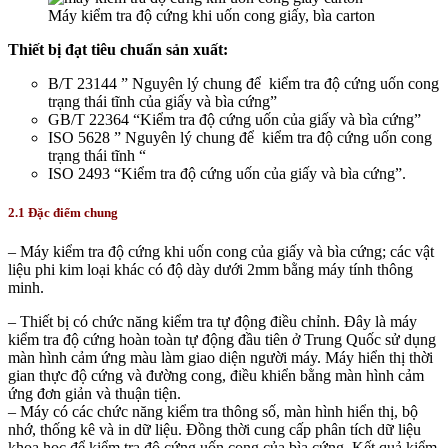
Máy kiểm tra độ cứng khi uốn cong giấy, bìa carton
Thiết bị đạt tiêu chuẩn sản xuất:
B/T 23144 ” Nguyên lý chung để kiểm tra độ cứng uốn cong
trạng thái tĩnh của giấy và bìa cứng”
GB/T 22364 “Kiểm tra độ cứng uốn của giấy và bìa cứng”
ISO 5628 ” Nguyên lý chung để kiểm tra độ cứng uốn cong
trạng thái tĩnh “
ISO 2493 “Kiểm tra độ cứng uốn của giấy và bìa cứng”.
2.1 Đặc điểm chung
– Máy kiểm tra độ cứng khi uốn cong của giấy và bìa cứng; các vật
liệu phi kim loại khác có độ dày dưới 2mm bằng máy tính thông
minh.
– Thiết bị có chức năng kiểm tra tự động điều chỉnh. Đây là máy
kiểm tra độ cứng hoàn toàn tự động đầu tiên ở Trung Quốc sử dụng
màn hình cảm ứng màu làm giao diện người máy. Máy hiển thị thời
gian thực độ cứng và đường cong, điều khiển bằng màn hình cảm
ứng đơn giản và thuận tiện.
– Máy có các chức năng kiểm tra thông số, màn hình hiển thị, bộ
nhớ, thống kê và in dữ liệu. Đồng thời cung cấp phân tích dữ liệu
khoa học để kiểm tra độ cứng uốn cong của bìa cứng. Kết quả kiểm