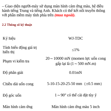
– Giao diện người-máy sử dụng màn hình cảm ứng màu, hệ điều
hành tiếng Trung và tiếng Anh. Khách có thể kết nối truyền thông
với phần mềm máy tính phía trên
(mua ngoài).
2.2 Thông số kỹ thuật
Ký hiệu
WJ-TDC
Tính biến động giá trị
≤1%
hiển thị
20～10000 mN (momen lực uốn cong
Phạm vi kiểm tra
gấp lại là (1～500 mN.m)
Độ phân giải
0.01mN
5-10-15-20-25-50 mm（±0.5 mm）
Chiều dài uốn cong
1～90° có thể cài đặt tùy ý
Độ góc uốn
Màn hình cảm ứng
Màn hình cảm ứng màu 5 inch