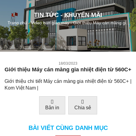
TIN TỨC - KHUYẾN MÃI
Trang chủ
-
Video bàn giao máy
-
Giới thiệu Máy cán màng gia
nhiệt điện từ 560C+
18/03/2023
Giới thiệu Máy cán màng gia nhiệt điện từ 560C+
Giới thiệu chi tiết Máy cán màng gia nhiệt điện từ 560C+ |
Kom Việt Nam |
Bản in
Chia sẻ
BÀI VIẾT CÙNG DANH MỤC