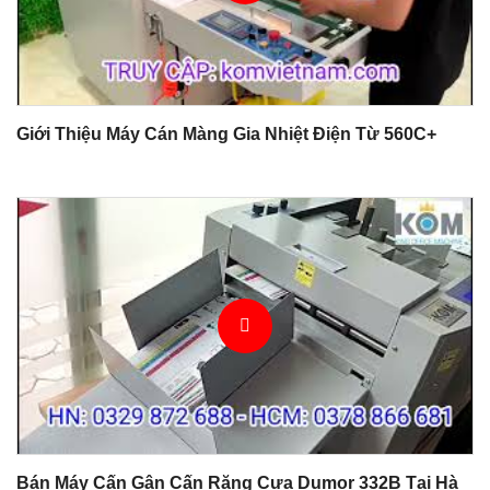
Giới Thiệu Máy Cán Màng Gia Nhiệt Điện Từ 560C+
Bán Máy Cấn Gân Cấn Răng Cưa Dumor 332B Tại Hà