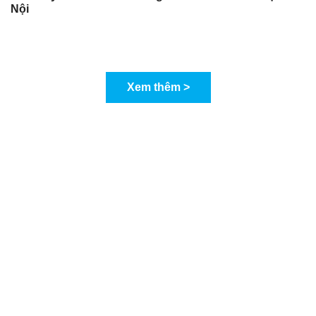
Nội
Xem thêm >
KOM VIỆT NAM - MÁY GIA CÔNG IN NHANH
CHUYÊN NGHIỆP
CÔNG TY TNHH XUẤT NHẬP KHẨU VÀ ĐẦU TƯ VŨ
GIA - MST: 0104882934
VĂN PHÒNG HỒ CHÍ MINH
481 Quốc lộ 1A, Phường Bình Hưng Hòa, Tp Hồ Chí