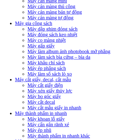
Máy cán màng mini
Máy cán màng thủ công
Máy cán màng bán tự động
Máy cán màng tự động
Máy gia công sách
Máy dập ghim đóng sách
Máy đóng sách keo nhiệt
Máy co màng nhiệt
Máy gấp giấy
Máy làm album ảnh photobook mở phẳng
Máy làm sách bìa cứng – bìa da
Máy khâu chỉ sách
Máy ép phẳng sách
Máy làm sổ sách lò xo
Máy cắt giấy, decal, cắt mẫu
Máy cắt giấy điện
Máy xén giấy thủy lực
Máy bo góc giấy
Máy cắt decal
Máy cắt mẫu giấy in nhanh
Máy thành phẩm in nhanh
Máy khoan lỗ giấy
Máy cấn gân rãnh xé
Máy ép nhũ
Máy thành phẩm in nhanh khác