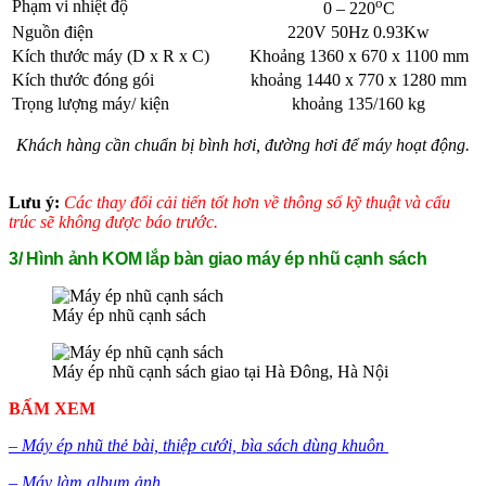
o
Phạm vi nhiệt độ
0 – 220
C
Nguồn điện
220V 50Hz 0.93Kw
Kích thước máy (D x R x C)
Khoảng 1360 x 670 x 1100 mm
Kích thước đóng gói
khoảng 1440 x 770 x 1280 mm
Trọng lượng máy/ kiện
khoảng 135/160 kg
Khách hàng cần chuẩn bị bình hơi, đường hơi để máy hoạt động.
Lưu ý:
Các thay đổi cải tiến tốt hơn về thông số kỹ thuật và cấu
trúc sẽ không được báo trước.
3/ Hình ảnh KOM lắp bàn giao máy ép nhũ cạnh sách
Máy ép nhũ cạnh sách
Máy ép nhũ cạnh sách giao tại Hà Đông, Hà Nội
BẤM XEM
– Máy ép nhũ thẻ bài, thiệp cưới, bìa sách dùng khuôn
– Máy làm album ảnh