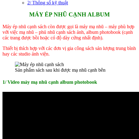
2/ Thông số kỹ thuật
MÁY ÉP NHŨ CẠNH ALBUM
Máy ép nhũ cạnh sách còn được gọi là máy mạ nhũ – máy phù hợp
với việc mạ nhũ – phủ nhũ cạnh sách ảnh, album photobook (cạnh
các trang được bồi hoặc có độ dày cứng nhất định).
Thiết bị thích hợp với các đơn vị gia công sách sản lượng trung bình
hay các studio ảnh viện.
Sản phẩm sách sau khi được mạ nhũ cạnh bên
1/ Video máy mạ nhũ cạnh album photobook