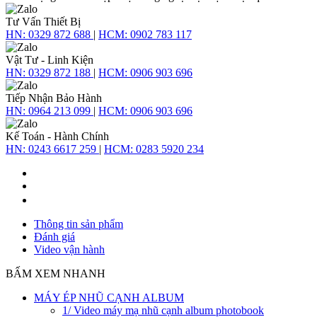
Tư Vấn Thiết Bị
HN:
0329 872 688
|
HCM:
0902 783 117
Vật Tư - Linh Kiện
HN:
0329 872 188
|
HCM:
0906 903 696
Tiếp Nhận Bảo Hành
HN:
0964 213 099
|
HCM:
0906 903 696
Kế Toán - Hành Chính
HN:
0243 6617 259
|
HCM:
0283 5920 234
Thông tin sản phẩm
Đánh giá
Video vận hành
BẤM XEM NHANH
MÁY ÉP NHŨ CẠNH ALBUM
1/ Video máy mạ nhũ cạnh album photobook