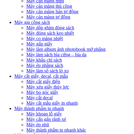
Máy cán màng mini
Máy cán màng thủ công
Máy cán màng bán tự động
Máy cán màng tự động
Máy gia công sách
Máy dập ghim đóng sách
Máy đóng sách keo nhiệt
Máy co màng nhiệt
Máy gấp giấy
Máy làm album ảnh photobook mở phẳng
Máy làm sách bìa cứng – bìa da
Máy khâu chỉ sách
Máy ép phẳng sách
Máy làm sổ sách lò xo
Máy cắt giấy, decal, cắt mẫu
Máy cắt giấy điện
Máy xén giấy thủy lực
Máy bo góc giấy
Máy cắt decal
Máy cắt mẫu giấy in nhanh
Máy thành phẩm in nhanh
Máy khoan lỗ giấy
Máy cấn gân rãnh xé
Máy ép nhũ
Máy thành phẩm in nhanh khác