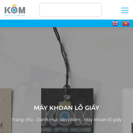
MÁY KHOAN LỖ GIẤY
Trang chủ
-
Danh mục sản phẩm
-
Máy khoan lỗ giấy