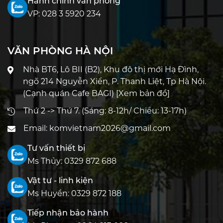
Hành chính văn phòng
VP:
028 3 5920 234
VĂN PHÒNG HÀ NỘI
Nhà BT6, Lô BII (B2), Khu đô thị mới Hạ Đình,
ngõ 214 Nguyễn Xiển, P. Thanh Liệt, Tp Hà Nội.
(Cạnh quán Cafe BAGI)
[Xem bản đồ]
Thứ 2 -> Thứ 7. (Sáng: 8-12h/ Chiều: 13-17h)
Email:
komvietnam2026@gmail.com
Tư vấn thiết bị
Ms Thủy:
0329 872 688
Vật tư - linh kiện
Ms Huyền:
0329 872 188
Tiếp nhận bảo hành