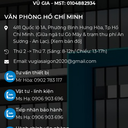
VŨ GIA - MST: 0104882934
VĂN PHÒNG HỒ CHÍ MINH
481 Quốc lộ 1A, Phường Bình Hưng Hòa, Tp Hồ
Chí Minh. (Giữa ngã tư Gò Mây & trạm thu phí An
Sương - An Lạc).
[Xem bản đồ]
Thứ 2 -> Thứ 7. (Sáng: 8-12h/ Chiều: 13-17h)
Email:
vugiasaigon2020@gmail.com
Tư vấn thiết bị
Mr Hòa:
0902 783 117
Vật tư - linh kiện
Ms Hạ:
0906 903 696
Tiếp nhận bảo hành
Ms Hạ:
0906 903 696