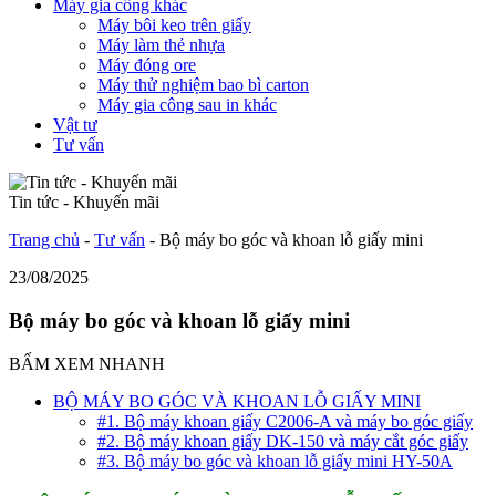
Máy gia công khác
Máy bôi keo trên giấy
Máy làm thẻ nhựa
Máy đóng ore
Máy thử nghiệm bao bì carton
Máy gia công sau in khác
Vật tư
Tư vấn
Tin tức - Khuyến mãi
Trang chủ
-
Tư vấn
-
Bộ máy bo góc và khoan lỗ giấy mini
23/08/2025
Bộ máy bo góc và khoan lỗ giấy mini
BẤM XEM NHANH
BỘ MÁY BO GÓC VÀ KHOAN LỖ GIẤY MINI
#1. Bộ máy khoan giấy C2006-A và máy bo góc giấy
#2. Bộ máy khoan giấy DK-150 và máy cắt góc giấy
#3. Bộ máy bo góc và khoan lỗ giấy mini HY-50A