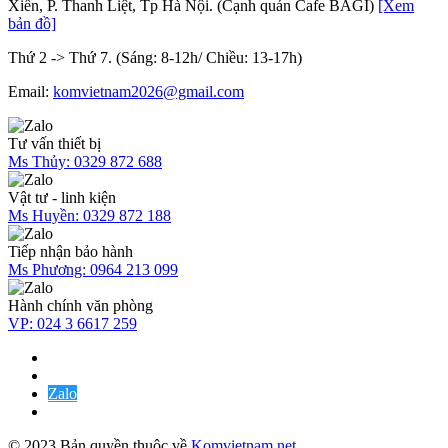
Xiển, P. Thanh Liệt, Tp Hà Nội. (Cạnh quán Cafe BAGI)
[Xem
bản đồ]
Thứ 2 -> Thứ 7. (Sáng: 8-12h/ Chiều: 13-17h)
Email:
komvietnam2026@gmail.com
Tư vấn thiết bị
Ms Thủy:
0329 872 688
Vật tư - linh kiện
Ms Huyền:
0329 872 188
Tiếp nhận bảo hành
Ms Phương:
0964 213 099
Hành chính văn phòng
VP:
024 3 6617 259
Zalo
© 2023 Bản quyền thuộc về
Komvietnam.net