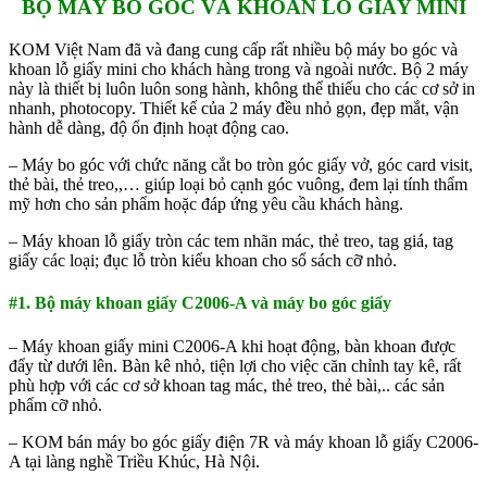
BỘ MÁY BO GÓC VÀ KHOAN LỖ GIẤY MINI
KOM Việt Nam đã và đang cung cấp rất nhiều bộ máy bo góc và
khoan lỗ giấy mini cho khách hàng trong và ngoài nước. Bộ 2 máy
này là thiết bị luôn luôn song hành, không thể thiếu cho các cơ sở in
nhanh, photocopy. Thiết kế của 2 máy đều nhỏ gọn, đẹp mắt, vận
hành dễ dàng, độ ổn định hoạt động cao.
– Máy bo góc với chức năng cắt bo tròn góc giấy vở, góc card visit,
thẻ bài, thẻ treo,,… giúp loại bỏ cạnh góc vuông, đem lại tính thẩm
mỹ hơn cho sản phẩm hoặc đáp ứng yêu cầu khách hàng.
– Máy khoan lỗ giấy tròn các tem nhãn mác, thẻ treo, tag giá, tag
giấy các loại; đục lỗ tròn kiểu khoan cho sổ sách cỡ nhỏ.
#1. Bộ máy khoan giấy C2006-A và máy bo góc giấy
– Máy khoan giấy mini C2006-A khi hoạt động, bàn khoan được
đẩy từ dưới lên. Bàn kê nhỏ, tiện lợi cho việc căn chỉnh tay kê, rất
phù hợp với các cơ sở khoan tag mác, thẻ treo, thẻ bài,.. các sản
phẩm cỡ nhỏ.
– KOM bán máy bo góc giấy điện 7R và máy khoan lỗ giấy C2006-
A tại làng nghề Triều Khúc, Hà Nội.