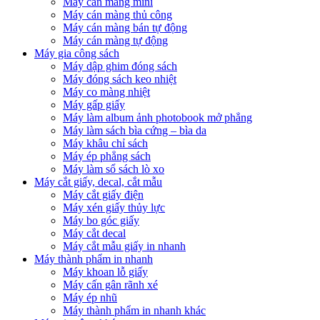
Máy cán màng mini
Máy cán màng thủ công
Máy cán màng bán tự động
Máy cán màng tự động
Máy gia công sách
Máy dập ghim đóng sách
Máy đóng sách keo nhiệt
Máy co màng nhiệt
Máy gấp giấy
Máy làm album ảnh photobook mở phẳng
Máy làm sách bìa cứng – bìa da
Máy khâu chỉ sách
Máy ép phẳng sách
Máy làm sổ sách lò xo
Máy cắt giấy, decal, cắt mẫu
Máy cắt giấy điện
Máy xén giấy thủy lực
Máy bo góc giấy
Máy cắt decal
Máy cắt mẫu giấy in nhanh
Máy thành phẩm in nhanh
Máy khoan lỗ giấy
Máy cấn gân rãnh xé
Máy ép nhũ
Máy thành phẩm in nhanh khác