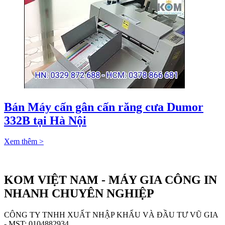
Bán Máy cấn gân cấn răng cưa Dumor
332B tại Hà Nội
Xem thêm >
KOM VIỆT NAM - MÁY GIA CÔNG IN
NHANH CHUYÊN NGHIỆP
CÔNG TY TNHH XUẤT NHẬP KHẨU VÀ ĐẦU TƯ VŨ GIA
- MST: 0104882934