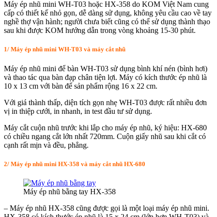
Máy ép nhũ mini WH-T03 hoặc HX-358 do KOM Việt Nam cung
cấp có thiết kế nhỏ gọn, dễ dàng sử dụng, không yêu cầu cao về tay
nghề thợ vận hành; người chưa biết cũng có thể sử dụng thành thạo
sau khi được KOM hướng dẫn trong vòng khoảng 15-30 phút.
1/ Máy ép nhũ mini WH-T03 và máy cắt nhũ
Máy ép nhũ mini để bàn WH-T03 sử dụng bình khí nén (bình hơi)
và thao tác qua bàn đạp chân tiện lợi. Máy có kích thước ép nhũ là
10 x 13 cm với bàn để sản phẩm rộng 16 x 22 cm.
Với giá thành thấp, diện tích gọn nhẹ WH-T03 được rất nhiều đơn
vị in thiệp cưới, in nhanh, in test đầu tư sử dụng.
Máy cắt cuộn nhũ trước khi lắp cho máy ép nhũ, ký hiệu: HX-680
có chiều ngang cắt lớn nhất 720mm. Cuộn giấy nhũ sau khi cắt có
cạnh rất mịn và đều, phẳng.
2/ Máy ép nhũ mini HX-358 và máy cắt nhũ HX-680
Máy ép nhũ bằng tay HX-358
– Máy ép nhũ HX-358 cũng được gọi là một loại máy ép nhũ mini.
HX-358 có kích thước ép nhũ là 15 x 24 cm (lớn hơn WH-T03) và