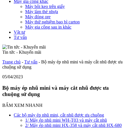
Máy gia công khác
Máy bôi keo trên giấy
Máy làm thẻ nhựa
Máy đóng ore
Máy thử nghiệm bao bì carton
Máy gia công sau in khác
Vật tư
Tư vấn
Tin tức - Khuyến mãi
Trang chủ
-
Tư vấn
-
Bộ máy ép nhũ mini và máy cắt nhũ được ưa
chuộng sử dụng
05/04/2023
Bộ máy ép nhũ mini và máy cắt nhũ được ưa
chuộng sử dụng
BẤM XEM NHANH
Các bộ máy ép nhũ mini, cắt nhũ được ưa chuộng
1/ Máy ép nhũ mini WH-T03 và máy cắt nhũ
2/ Máy ép nhũ mini HX-358 và máy cắt nhũ HX-680