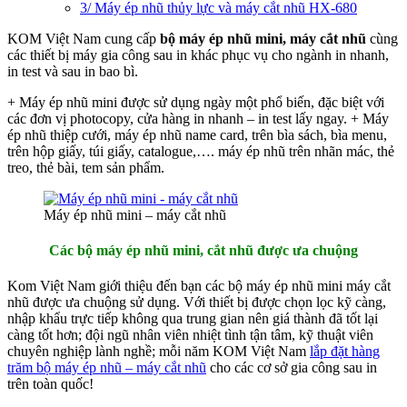
3/ Máy ép nhũ thủy lực và máy cắt nhũ HX-680
KOM Việt Nam cung cấp
bộ máy ép nhũ mini, máy cắt nhũ
cùng
các thiết bị máy gia công sau in khác phục vụ cho ngành in nhanh,
in test và sau in bao bì.
+ Máy ép nhũ mini được sử dụng ngày một phổ biến, đặc biệt với
các đơn vị photocopy, cửa hàng in nhanh – in test lấy ngay. + Máy
ép nhũ thiệp cưới, máy ép nhũ name card, trên bìa sách, bìa menu,
trên hộp giấy, túi giấy, catalogue,…. máy ép nhũ trên nhãn mác, thẻ
treo, thẻ bài, tem sản phẩm.
Máy ép nhũ mini – máy cắt nhũ
Các bộ máy ép nhũ mini, cắt nhũ được ưa chuộng
Kom Việt Nam giới thiệu đến bạn các bộ máy ép nhũ mini máy cắt
nhũ được ưa chuộng sử dụng. Với thiết bị được chọn lọc kỹ càng,
nhập khẩu trực tiếp không qua trung gian nên giá thành đã tốt lại
càng tốt hơn; đội ngũ nhân viên nhiệt tình tận tâm, kỹ thuật viên
chuyên nghiệp lành nghề; mỗi năm KOM Việt Nam
lắp đặt hàng
trăm bộ máy ép nhũ – máy cắt nhũ
cho các cơ sở gia công sau in
trên toàn quốc!