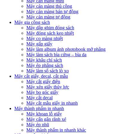
Máy cán màng mini
Máy cán màng thủ công
Máy cán màng bán tự động
Máy cán màng tự động
Máy gia công sách
Máy dập ghim đóng sách
Máy đóng sách keo nhiệt
Máy co màng nhiệt
Máy gấp giấy
Máy làm album ảnh photobook mở phẳng
Máy làm sách bìa cứng – bìa da
Máy khâu chỉ sách
Máy ép phẳng sách
Máy làm sổ sách lò xo
Máy cắt giấy, decal, cắt mẫu
Máy cắt giấy điện
Máy xén giấy thủy lực
Máy bo góc giấy
Máy cắt decal
Máy cắt mẫu giấy in nhanh
Máy thành phẩm in nhanh
Máy khoan lỗ giấy
Máy cấn gân rãnh xé
Máy ép nhũ
Máy thành phẩm in nhanh khác