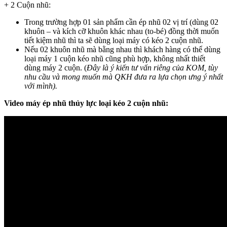
+ 2 Cuộn nhũ:
Trong trường hợp 01 sản phẩm cần ép nhũ 02 vị trí (dùng 02
khuôn – và kích cỡ khuôn khác nhau (to-bé) đồng thời muốn
tiết kiệm nhũ thì ta sẽ dùng loại máy có kéo 2 cuộn nhũ.
Nếu 02 khuôn nhũ mà bằng nhau thì khách hàng có thể dùng
loại máy 1 cuộn kéo nhũ cũng phù hợp, không nhất thiết
dùng máy 2 cuộn. (
Đây là ý kiến tư vấn riêng của KOM, tùy
nhu cầu và mong muốn mà QKH đưa ra lựa chọn ưng ý nhất
với mình).
Video máy ép nhũ thủy lực loại kéo 2 cuộn nhũ: