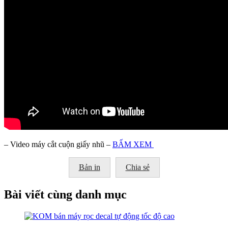
– Video máy cắt cuộn giấy nhũ –
BẤM XEM
Bản in
Chia sẻ
Bài viết cùng danh mục