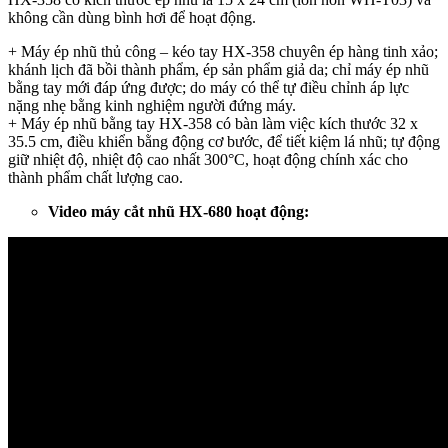
không cần dùng bình hơi để hoạt động.
+ Máy ép nhũ thủ công – kéo tay HX-358 chuyên ép hàng tinh xảo;
khánh lịch đã bồi thành phẩm, ép sản phẩm giả da; chỉ máy ép nhũ
bằng tay mới đáp ứng được; do máy có thể tự điều chỉnh áp lực
nặng nhẹ bằng kinh nghiệm người đứng máy.
+ Máy ép nhũ bằng tay HX-358 có bàn làm việc kích thước 32 x
35.5 cm, điều khiển bằng động cơ bước, để tiết kiệm lá nhũ; tự động
giữ nhiệt độ, nhiệt độ cao nhất 300°C, hoạt động chính xác cho
thành phẩm chất lượng cao.
Video máy cắt nhũ HX-680 hoạt động: