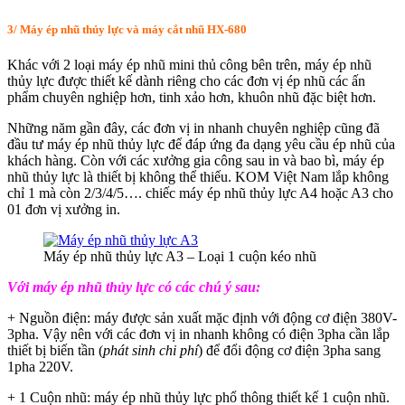
3/ Máy ép nhũ thủy lực và máy cắt nhũ HX-680
Khác với 2 loại máy ép nhũ mini thủ công bên trên, máy ép nhũ
thủy lực được thiết kế dành riêng cho các đơn vị ép nhũ các ấn
phẩm chuyên nghiệp hơn, tinh xảo hơn, khuôn nhũ đặc biệt hơn.
Những năm gần đây, các đơn vị in nhanh chuyên nghiệp cũng đã
đầu tư máy ép nhũ thủy lực để đáp ứng đa dạng yêu cầu ép nhũ của
khách hàng. Còn với các xưởng gia công sau in và bao bì, máy ép
nhũ thủy lực là thiết bị không thể thiếu. KOM Việt Nam lắp không
chỉ 1 mà còn 2/3/4/5…. chiếc máy ép nhũ thủy lực A4 hoặc A3 cho
01 đơn vị xưởng in.
Máy ép nhũ thủy lực A3 – Loại 1 cuộn kéo nhũ
Với máy ép nhũ thủy lực có các chú ý sau:
+ Nguồn điện: máy được sản xuất mặc định với động cơ điện 380V-
3pha. Vậy nên với các đơn vị in nhanh không có điện 3pha cần lắp
thiết bị biến tần (
phát sinh chi phí
) để đổi động cơ điện 3pha sang
1pha 220V.
+ 1 Cuộn nhũ: máy ép nhũ thủy lực phổ thông thiết kế 1 cuộn nhũ.