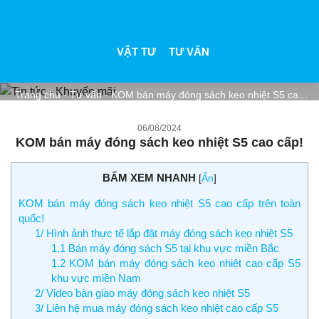
VẬT TƯ
TƯ VẤN
TIN TỨC - KHUYẾN MÃI
Trang chủ
-
Tư vấn
-
KOM bán máy đóng sách keo nhiệt S5 cao
cấp!
06/08/2024
KOM bán máy đóng sách keo nhiệt S5 cao cấp!
BẤM XEM NHANH
[
Ẩn
]
KOM bán máy đóng sách keo nhiệt S5 cao cấp trên toàn
quốc!
1/ Hình ảnh thực tế lắp đặt máy đóng sách keo nhiệt S5
1.1 Bán máy đóng sách S5 tại khu vực miền Bắc
1.2 KOM bán máy đóng sách keo nhiệt cao cấp S5
khu vực miền Nam
2/ Video bàn giao máy đóng sách keo nhiệt S5
3/ Liên hệ mua máy đóng sách keo nhiệt cao cấp S5