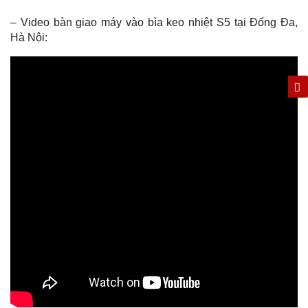
– Video bàn giao máy vào bìa keo nhiệt S5 tại Đống Đa,
Hà Nội: