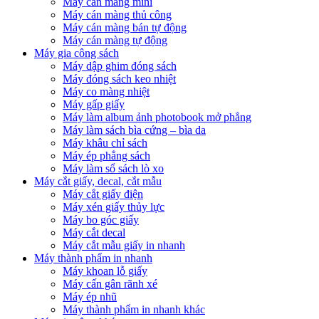
Máy cán màng mini
Máy cán màng thủ công
Máy cán màng bán tự động
Máy cán màng tự động
Máy gia công sách
Máy dập ghim đóng sách
Máy đóng sách keo nhiệt
Máy co màng nhiệt
Máy gấp giấy
Máy làm album ảnh photobook mở phẳng
Máy làm sách bìa cứng – bìa da
Máy khâu chỉ sách
Máy ép phẳng sách
Máy làm sổ sách lò xo
Máy cắt giấy, decal, cắt mẫu
Máy cắt giấy điện
Máy xén giấy thủy lực
Máy bo góc giấy
Máy cắt decal
Máy cắt mẫu giấy in nhanh
Máy thành phẩm in nhanh
Máy khoan lỗ giấy
Máy cấn gân rãnh xé
Máy ép nhũ
Máy thành phẩm in nhanh khác