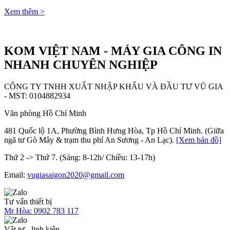
Xem thêm >
KOM VIỆT NAM - MÁY GIA CÔNG IN
NHANH CHUYÊN NGHIỆP
CÔNG TY TNHH XUẤT NHẬP KHẨU VÀ ĐẦU TƯ VŨ GIA
- MST: 0104882934
Văn phòng Hồ Chí Minh
481 Quốc lộ 1A, Phường Bình Hưng Hòa, Tp Hồ Chí Minh. (Giữa
ngã tư Gò Mây & trạm thu phí An Sương - An Lạc).
[Xem bản đồ]
Thứ 2 -> Thứ 7. (Sáng: 8-12h/ Chiều: 13-17h)
Email:
vugiasaigon2020@gmail.com
Tư vấn thiết bị
Mr Hòa:
0902 783 117
Vật tư - linh kiện