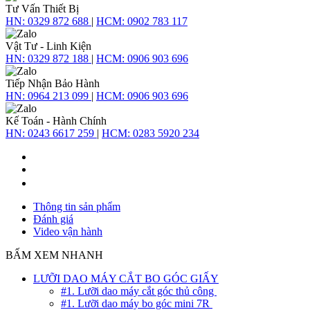
Tư Vấn Thiết Bị
HN:
0329 872 688
|
HCM:
0902 783 117
Vật Tư - Linh Kiện
HN:
0329 872 188
|
HCM:
0906 903 696
Tiếp Nhận Bảo Hành
HN:
0964 213 099
|
HCM:
0906 903 696
Kế Toán - Hành Chính
HN:
0243 6617 259
|
HCM:
0283 5920 234
Thông tin sản phẩm
Đánh giá
Video vận hành
BẤM XEM NHANH
LƯỠI DAO MÁY CẮT BO GÓC GIẤY
#1. Lưỡi dao máy cắt góc thủ công
#1. Lưỡi dao máy bo góc mini 7R