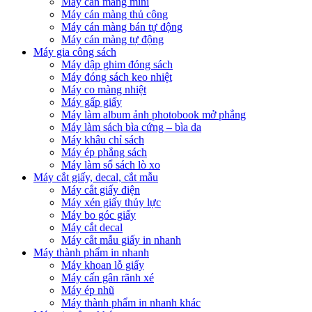
Máy cán màng mini
Máy cán màng thủ công
Máy cán màng bán tự động
Máy cán màng tự động
Máy gia công sách
Máy dập ghim đóng sách
Máy đóng sách keo nhiệt
Máy co màng nhiệt
Máy gấp giấy
Máy làm album ảnh photobook mở phẳng
Máy làm sách bìa cứng – bìa da
Máy khâu chỉ sách
Máy ép phẳng sách
Máy làm sổ sách lò xo
Máy cắt giấy, decal, cắt mẫu
Máy cắt giấy điện
Máy xén giấy thủy lực
Máy bo góc giấy
Máy cắt decal
Máy cắt mẫu giấy in nhanh
Máy thành phẩm in nhanh
Máy khoan lỗ giấy
Máy cấn gân rãnh xé
Máy ép nhũ
Máy thành phẩm in nhanh khác