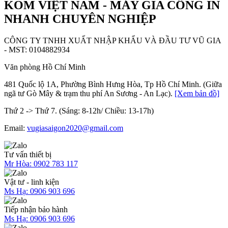
KOM VIỆT NAM - MÁY GIA CÔNG IN
NHANH CHUYÊN NGHIỆP
CÔNG TY TNHH XUẤT NHẬP KHẨU VÀ ĐẦU TƯ VŨ GIA
- MST: 0104882934
Văn phòng Hồ Chí Minh
481 Quốc lộ 1A, Phường Bình Hưng Hòa, Tp Hồ Chí Minh. (Giữa
ngã tư Gò Mây & trạm thu phí An Sương - An Lạc).
[Xem bản đồ]
Thứ 2 -> Thứ 7. (Sáng: 8-12h/ Chiều: 13-17h)
Email:
vugiasaigon2020@gmail.com
Tư vấn thiết bị
Mr Hòa:
0902 783 117
Vật tư - linh kiện
Ms Hạ:
0906 903 696
Tiếp nhận bảo hành
Ms Hạ:
0906 903 696