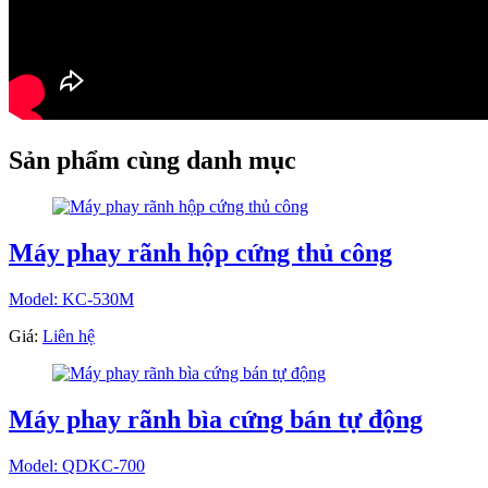
Sản phẩm cùng danh mục
Máy phay rãnh hộp cứng thủ công
Model: KC-530M
Giá:
Liên hệ
Máy phay rãnh bìa cứng bán tự động
Model: QDKC-700