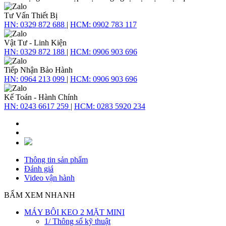
Tư Vấn Thiết Bị
HN:
0329 872 688
|
HCM:
0902 783 117
Vật Tư - Linh Kiện
HN:
0329 872 188
|
HCM:
0906 903 696
Tiếp Nhận Bảo Hành
HN:
0964 213 099
|
HCM:
0906 903 696
Kế Toán - Hành Chính
HN:
0243 6617 259
|
HCM:
0283 5920 234
Thông tin sản phẩm
Đánh giá
Video vận hành
BẤM XEM NHANH
MÁY BÔI KEO 2 MẶT MINI
1/ Thông số kỹ thuật