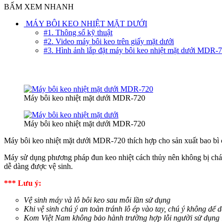
BẤM XEM NHANH
MÁY BÔI KEO NHIỆT MẶT DƯỚI
#1. Thông số kỹ thuật
#2. Video máy bôi keo trên giấy mặt dưới
#3. Hình ảnh lắp đặt máy bôi keo nhiệt mặt dưới MDR-
Máy bôi keo nhiệt mặt dưới MDR-720
Máy bôi keo nhiệt mặt dưới MDR-720
Máy bôi keo nhiệt mặt dưới MDR-720 thích hợp cho sản xuất bao bì 
Máy sử dụng phương pháp đun keo nhiệt cách thủy nên không bị cháy 
dễ dàng được vệ sinh.
*** Lưu ý:
Vệ sinh máy và lô bôi keo sau mỗi lần sử dụng
Khi vệ sinh chú ý an toàn tránh lô
ép vào tay, chú
ý không dể d
Kom Việt Nam không bảo hành trường hợp lỗi người sử dụng l