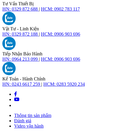
Tư Vấn Thiết Bị
HN:
0329 872 688
|
HCM:
0902 783 117
Vật Tư - Linh Kiện
HN:
0329 872 188
|
HCM:
0906 903 696
Tiếp Nhận Bảo Hành
HN:
0964 213 099
|
HCM:
0906 903 696
Kế Toán - Hành Chính
HN:
0243 6617 259
|
HCM:
0283 5920 234
Thông tin sản phẩm
Đánh giá
Video vận hành