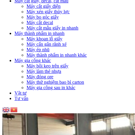
Máy cắt giấy, decal, cắt mẫu
Máy cắt giấy điện
Máy xén giấy thủy lực
Máy bo góc giấy
Máy cắt decal
Máy cắt mẫu giấy in nhanh
Máy thành phẩm in nhanh
Máy khoan lỗ giấy
Máy cấn gân rãnh xé
Máy ép nhũ
Máy thành phẩm in nhanh khác
Máy gia công khác
Máy bôi keo trên giấy
Máy làm thẻ nhựa
Máy đóng ore
Máy thử nghiệm bao bì carton
Máy gia công sau in khác
Vật tư
Tư vấn