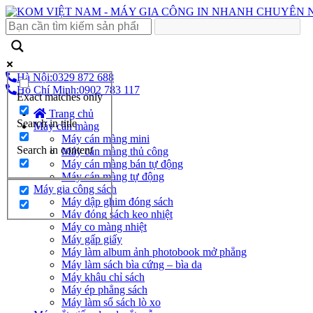
Hà Nội:
0329 872 688
Hồ Chí Minh:
0902 783 117
Exact matches only
Trang chủ
Search in title
Máy cán màng
Máy cán màng mini
Search in content
Máy cán màng thủ công
Máy cán màng bán tự động
Máy cán màng tự động
Máy gia công sách
Máy dập ghim đóng sách
Máy đóng sách keo nhiệt
Máy co màng nhiệt
Máy gấp giấy
Máy làm album ảnh photobook mở phẳng
Máy làm sách bìa cứng – bìa da
Máy khâu chỉ sách
Máy ép phẳng sách
Máy làm sổ sách lò xo