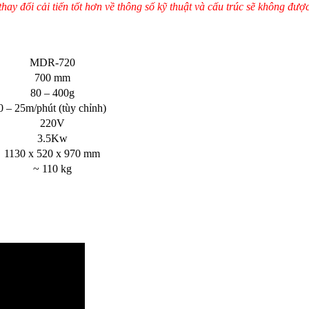
hay đổi cải tiến tốt hơn về thông số kỹ thuật và cấu trúc sẽ không đượ
MDR-720
700 mm
80 – 400g
0 – 25m/phút (tùy chỉnh)
220V
3.5Kw
1130 x 520 x 970 mm
~ 110 kg