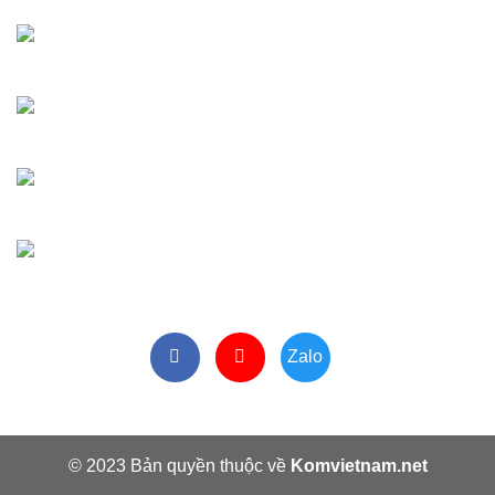
Tư vấn thiết bị
Ms Thủy:
0329 872 688
Vật tư - linh kiện
Ms Huyền:
0329 872 188
Tiếp nhận bảo hành
Ms Phương:
0964 213 099
Hành chính văn phòng
VP:
024 3 6617 259
Zalo
© 2023 Bản quyền thuộc về
Komvietnam.net