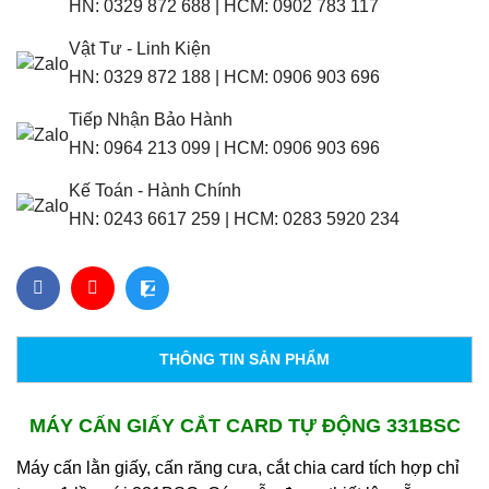
HN:
0329 872 688
|
HCM:
0902 783 117
Vật Tư - Linh Kiện
HN:
0329 872 188
|
HCM:
0906 903 696
Tiếp Nhận Bảo Hành
HN:
0964 213 099
|
HCM:
0906 903 696
Kế Toán - Hành Chính
HN:
0243 6617 259
|
HCM:
0283 5920 234
THÔNG TIN SẢN PHẨM
MÁY CẤN GIẤY CẮT CARD TỰ ĐỘNG 331BSC
Máy cấn lằn giấy, cấn răng cưa, cắt chia card tích hợp chỉ