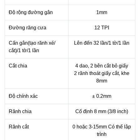
Độ rộng đường gân
1mm
Đường răng cưa
12 TPI
Cấn gân(tạo rãnh xé/
Lên đến 32 lần/1 tờ/1 lần
cắt)/1 tờ/1 lần
Cắt chia
4 dao, 2 bên cắt bỏ giấy
2 rãnh thoát giấy cắt, khe
8mm
Độ chính xác
± 0.2mm
Rãnh chia
Cố định 8 mm (3/8 inch)
Rãnh cắt
0 hoặc 3-15mm Có thể lập
trình