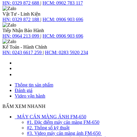
HN:
0329 872 688
|
HCM:
0902 783 117
Vật Tư - Linh Kiện
HN:
0329 872 188
|
HCM:
0906 903 696
Tiếp Nhận Bảo Hành
HN:
0964 213 099
|
HCM:
0906 903 696
Kế Toán - Hành Chính
HN:
0243 6617 259
|
HCM:
0283 5920 234
Thông tin sản phẩm
Đánh giá
Video vận hành
BẤM XEM NHANH
MÁY CÁN MÀNG ẢNH FM-650
#1. Đặc điểm máy cán màng FM-650
#2. Thông số kỹ thuật
#3. Video máy cán màng ảnh FM-650