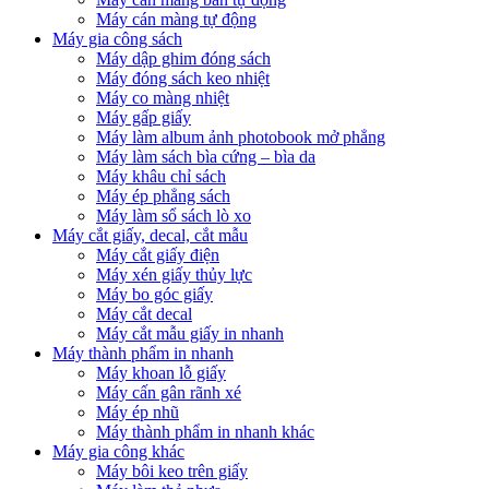
Máy cán màng tự động
Máy gia công sách
Máy dập ghim đóng sách
Máy đóng sách keo nhiệt
Máy co màng nhiệt
Máy gấp giấy
Máy làm album ảnh photobook mở phẳng
Máy làm sách bìa cứng – bìa da
Máy khâu chỉ sách
Máy ép phẳng sách
Máy làm sổ sách lò xo
Máy cắt giấy, decal, cắt mẫu
Máy cắt giấy điện
Máy xén giấy thủy lực
Máy bo góc giấy
Máy cắt decal
Máy cắt mẫu giấy in nhanh
Máy thành phẩm in nhanh
Máy khoan lỗ giấy
Máy cấn gân rãnh xé
Máy ép nhũ
Máy thành phẩm in nhanh khác
Máy gia công khác
Máy bôi keo trên giấy