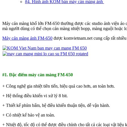
#4. Hình ảnh KOM bán máy cán màng ảnh
Máy cán màng khổ lớn FM-650 thường được các studio ảnh viện áo c
mà người dùng có thể chọn cán màng nhiệt bopp, màng nguội hoặc l
Máy cán màng ảnh FM-650
được komvietnam.net cung cấp rất nhiều 
#1. Đặc điểm máy cán màng FM-650
+ Công nghệ gia nhiệt tiên tiến, hiệu quả cao hơn, an toàn hơn.
+ Hệ thống điều khiển vi xử lý 8 bit.
+ Thiết kế phím bấm, hệ điều khiển thuận tiện, dễ vận hành.
+ Có nhiệt kế bảo vệ an toàn.
+ Nhiệt độ, tốc độ có thể được điều chỉnh cho tất cả các loại vật li