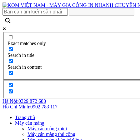
Exact matches only
Search in title
Search in content
Hà Nội:
0329 872 688
Hồ Chí Minh:
0902 783 117
Trang chủ
Máy cán màng
Máy cán màng mini
Máy cán màng thủ công
Máy cán màng bán tự động