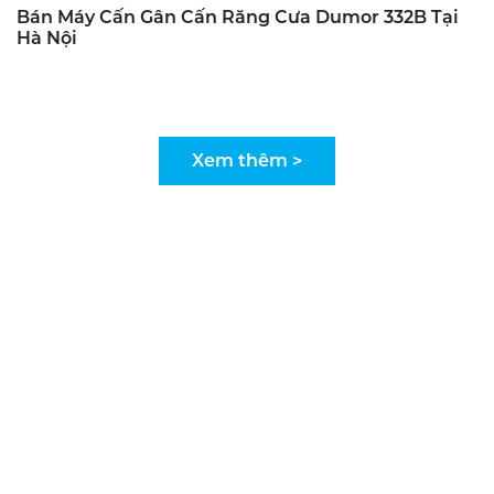
Bán Máy Cấn Gân Cấn Răng Cưa Dumor 332B Tại
Hà Nội
Xem thêm >
KOM VIỆT NAM - MÁY GIA CÔNG IN NHANH
CHUYÊN NGHIỆP
CÔNG TY TNHH XUẤT NHẬP KHẨU VÀ ĐẦU TƯ
VŨ GIA - MST: 0104882934
VĂN PHÒNG HỒ CHÍ MINH