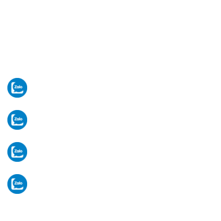
481 Quốc lộ 1A, Phường Bình Hưng Hòa, Tp Hồ
Chí Minh. (Giữa ngã tư Gò Mây & trạm thu phí An
Sương - An Lạc).
[Xem bản đồ]
Thứ 2 -> Thứ 7. (Sáng: 8-12h/ Chiều: 13-17h)
Email:
vugiasaigon2020@gmail.com
Tư vấn thiết bị
Mr Hòa:
0902 783 117
Vật tư - linh kiện
Ms Hạ:
0906 903 696
Tiếp nhận bảo hành
Ms Hạ:
0906 903 696
Hành chính văn phòng
VP:
028 3 5920 234