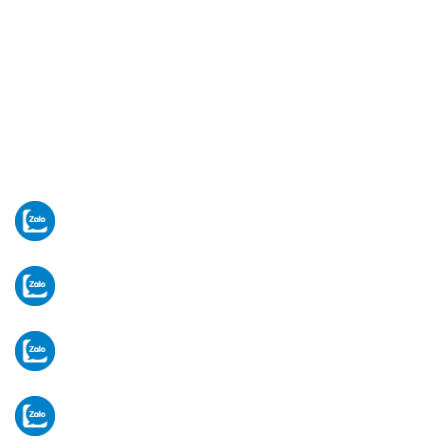
VĂN PHÒNG HÀ NỘI
Nhà BT6, Lô BII (B2), Khu đô thị mới Hạ Đình,
ngõ 214 Nguyễn Xiển, P. Thanh Liệt, Tp Hà Nội.
(Cạnh quán Cafe BAGI)
[Xem bản đồ]
Thứ 2 -> Thứ 7. (Sáng: 8-12h/ Chiều: 13-17h)
Email:
komvietnam2026@gmail.com
Tư vấn thiết bị
Ms Thủy:
0329 872 688
Vật tư - linh kiện
Ms Huyền:
0329 872 188
Tiếp nhận bảo hành
Ms Phương:
0964 213 099
Hành chính văn phòng
VP:
024 3 6617 259