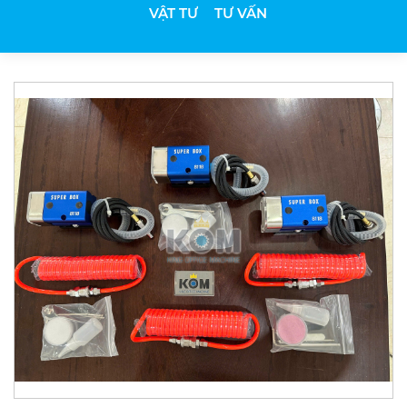
VẬT TƯ
TƯ VẤN