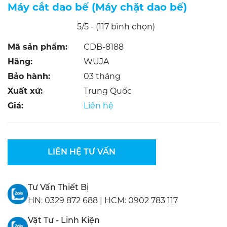
Máy cắt dao bế (Máy chặt dao bế)
5/5 - (117 bình chọn)
Mã sản phẩm:
CDB-8188
Hãng:
WUJA
Bảo hành:
03 tháng
Xuất xứ:
Trung Quốc
Giá:
Liên hệ
LIÊN HỆ TƯ VẤN
Tư Vấn Thiết Bị
HN:
0329 872 688
|
HCM:
0902 783 117
Vật Tư - Linh Kiện