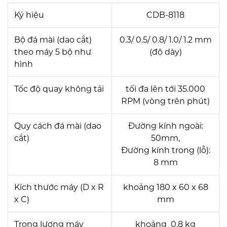
Ký hiệu
CDB-8118
Bộ đá mài (dao cắt)
0.3/ 0.5/ 0.8/ 1.0/ 1.2 mm
theo máy 5 bộ như
(độ dày)
hình
Tốc độ quay không tải
tối đa lên tới 35.000
RPM (vòng trên phút)
Quy cách đá mài (dao
Đường kính ngoài:
cắt)
50mm,
Đường kính trong (lỗ):
8 mm
Kích thước máy (D x R
khoảng 180 x 60 x 68
x C)
mm
Trọng lượng máy
khoảng 0.8 kg