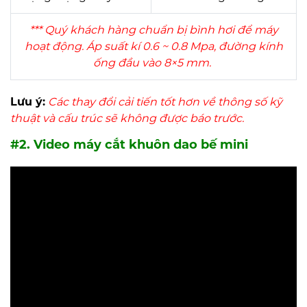
*** Quý khách hàng chuẩn bị bình hơi để máy
hoạt động. Áp suất kí 0.6 ~ 0.8 Mpa, đường kính
ống đầu vào 8×5 mm.
Lưu ý:
Các thay đổi cải tiến tốt hơn về thông số kỹ
thuật và cấu trúc sẽ không được báo trước.
#2. Video máy cắt khuôn dao bế mini