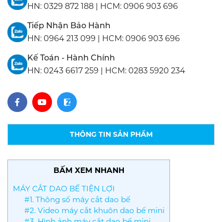
HN:
0329 872 188
|
HCM:
0906 903 696
Tiếp Nhận Bảo Hành
HN:
0964 213 099
|
HCM:
0906 903 696
Kế Toán - Hành Chính
HN:
0243 6617 259
|
HCM:
0283 5920 234
THÔNG TIN SẢN PHẨM
BẤM XEM NHANH
MÁY CẮT DAO BẾ TIỆN LỢI
#1. Thông số máy cắt dao bế
#2. Video máy cắt khuôn dao bế mini
#3. Hình ảnh máy cắt dao bế mini