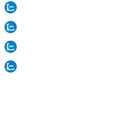
Tư vấn thiết bị
Mr Hòa:
0902 783 117
Vật tư - linh kiện
Ms Hạ:
0906 903 696
Tiếp nhận bảo hành
Ms Hạ:
0906 903 696
Hành chính văn phòng
VP:
028 3 5920 234
VĂN PHÒNG HÀ NỘI
Nhà BT6, Lô BII (B2), Khu đô thị mới Hạ Đình, ngõ
214 Nguyễn Xiển, P. Thanh Liệt, Tp Hà Nội. (Cạnh
quán Cafe BAGI)
[Xem bản đồ]
Thứ 2 -> Thứ 7. (Sáng: 8-12h/ Chiều: 13-17h)