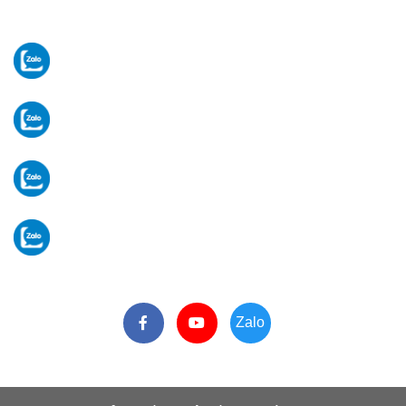
Email:
komvietnam2026@gmail.com
Tư vấn thiết bị
Ms Thủy:
0329 872 688
Vật tư - linh kiện
Ms Huyền:
0329 872 188
Tiếp nhận bảo hành
Ms Phương:
0964 213 099
Hành chính văn phòng
VP:
024 3 6617 259
Zalo