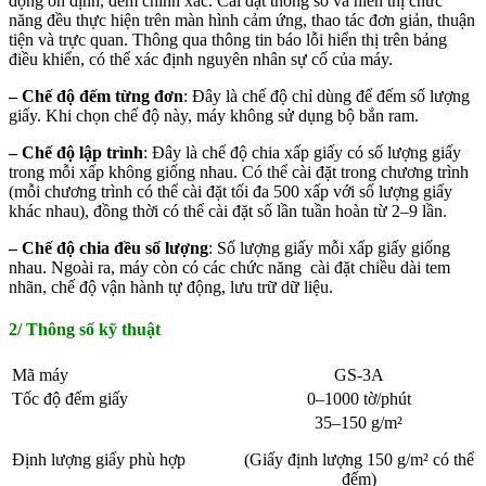
động ổn định, đếm chính xác. Cài đặt thông số và hiển thị chức
năng đều thực hiện trên màn hình cảm ứng, thao tác đơn giản, thuận
tiện và trực quan. Thông qua thông tin báo lỗi hiển thị trên bảng
điều khiển, có thể xác định nguyên nhân sự cố của máy.
– Chế độ đếm từng đơn
: Đây là chế độ chỉ dùng để đếm số lượng
giấy. Khi chọn chế độ này, máy không sử dụng bộ bắn ram.
– Chế độ lập trình
: Đây là chế độ chia xấp giấy có số lượng giấy
trong mỗi xấp không giống nhau. Có thể cài đặt trong chương trình
(mỗi chương trình có thể cài đặt tối đa 500 xấp với số lượng giấy
khác nhau), đồng thời có thể cài đặt số lần tuần hoàn từ 2–9 lần.
– Chế độ chia đều số lượng
: Số lượng giấy mỗi xấp giấy giống
nhau. Ngoài ra, máy còn có các chức năng cài đặt chiều dài tem
nhãn, chế độ vận hành tự động, lưu trữ dữ liệu.
2/ Thông số kỹ thuật
Mã máy
GS-3A
Tốc độ đếm giấy
0–1000 tờ/phút
35–150 g/m²
Định lượng giấy phù hợp
(Giấy định lượng 150 g/m² có thể
đếm)