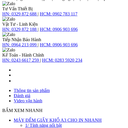
Tư Vấn Thiết Bị
HN:
0329 872 688
|
HCM:
0902 783 117
Vật Tư - Linh Kiện
HN:
0329 872 188
|
HCM:
0906 903 696
Tiếp Nhận Bảo Hành
HN:
0964 213 099
|
HCM:
0906 903 696
Kế Toán - Hành Chính
HN:
0243 6617 259
|
HCM:
0283 5920 234
Thông tin sản phẩm
Đánh giá
Video vận hành
BẤM XEM NHANH
MÁY ĐẾM GIẤY KHỔ A3 CHO IN NHANH
1/ Tính năng nổi bật