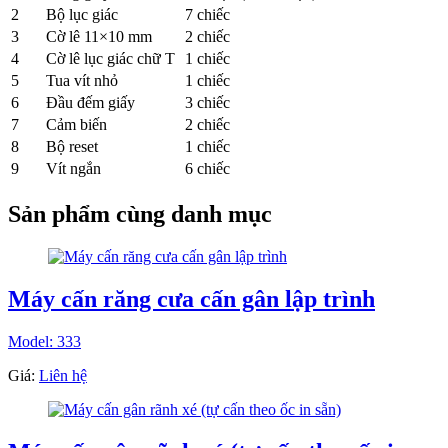
2
Bộ lục giác
7 chiếc
3
Cờ lê 11×10 mm
2 chiếc
4
Cờ lê lục giác chữ T
1 chiếc
5
Tua vít nhỏ
1 chiếc
6
Đầu đếm giấy
3 chiếc
7
Cảm biến
2 chiếc
8
Bộ reset
1 chiếc
9
Vít ngắn
6 chiếc
Sản phẩm cùng danh mục
Máy cấn răng cưa cấn gân lập trình
Model: 333
Giá:
Liên hệ