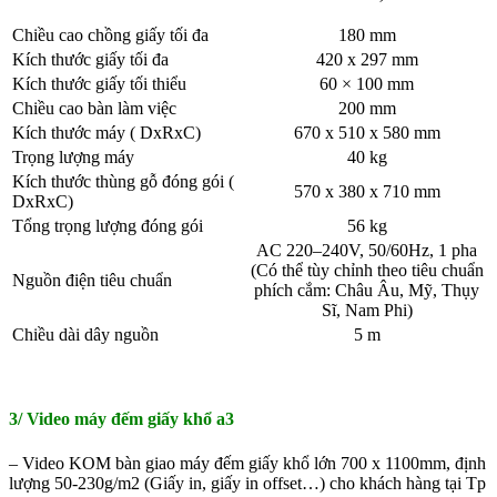
Chiều cao chồng giấy tối đa
180 mm
Kích thước giấy tối đa
420 x 297 mm
Kích thước giấy tối thiểu
60 × 100 mm
Chiều cao bàn làm việc
200 mm
Kích thước máy ( DxRxC)
670 x 510 x 580 mm
Trọng lượng máy
40 kg
Kích thước thùng gỗ đóng gói (
570 x 380 x 710 mm
DxRxC)
Tổng trọng lượng đóng gói
56 kg
AC 220–240V, 50/60Hz, 1 pha
(Có thể tùy chỉnh theo tiêu chuẩn
Nguồn điện tiêu chuẩn
phích cắm: Châu Âu, Mỹ, Thụy
Sĩ, Nam Phi)
Chiều dài dây nguồn
5 m
3/ Video máy đếm giấy khổ a3
– Video KOM bàn giao máy đếm giấy khổ lớn 700 x 1100mm, định
lượng 50-230g/m2 (Giấy in, giấy in offset…) cho khách hàng tại Tp