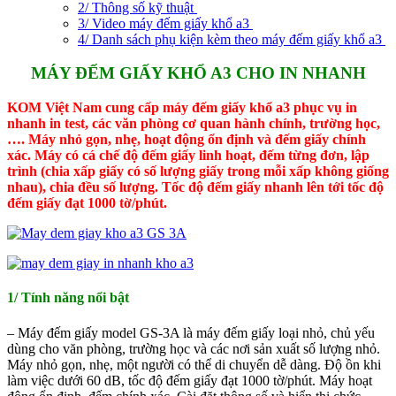
2/ Thông số kỹ thuật
3/ Video máy đếm giấy khổ a3
4/ Danh sách phụ kiện kèm theo máy đếm giấy khổ a3
MÁY ĐẾM GIẤY KHỔ A3 CHO IN NHANH
KOM Việt Nam cung cấp máy đếm giấy khổ a3 phục vụ in
nhanh in test, các văn phòng cơ quan hành chính, trường học,
…. Máy nhỏ gọn, nhẹ, hoạt động ổn định và đếm giấy chính
xác. Máy có cá chế độ đếm giấy linh hoạt, đếm từng đơn, lập
trình (chia xấp giấy có số lượng giấy trong mỗi xấp không giống
nhau), chia đều số lượng. Tốc độ đếm giấy nhanh lên tới tốc độ
đếm giấy đạt 1000 tờ/phút.
1/ Tính năng nổi bật
– Máy đếm giấy model GS-3A là máy đếm giấy loại nhỏ, chủ yếu
dùng cho văn phòng, trường học và các nơi sản xuất số lượng nhỏ.
Máy nhỏ gọn, nhẹ, một người có thể di chuyển dễ dàng. Độ ồn khi
làm việc dưới 60 dB, tốc độ đếm giấy đạt 1000 tờ/phút. Máy hoạt