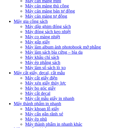
Máy cán màng mini
Máy cán màng thủ công
Máy cán màng bán tự động
Máy cán màng tự động
Máy gia công sách
Máy dập ghim đóng sách
Máy đóng sách keo nhiệt
Máy co màng nhiệt
Máy gấp giấy
Máy làm album ảnh photobook mở phẳng
Máy làm sách bìa cứng – bìa da
Máy khâu chỉ sách
Máy ép phẳng sách
Máy làm sổ sách lò xo
Máy cắt giấy, decal, cắt mẫu
Máy cắt giấy điện
Máy xén giấy thủy lực
Máy bo góc giấy
Máy cắt decal
Máy cắt mẫu giấy in nhanh
Máy thành phẩm in nhanh
Máy khoan lỗ giấy
Máy cấn gân rãnh xé
Máy ép nhũ
Máy thành phẩm in nhanh khác