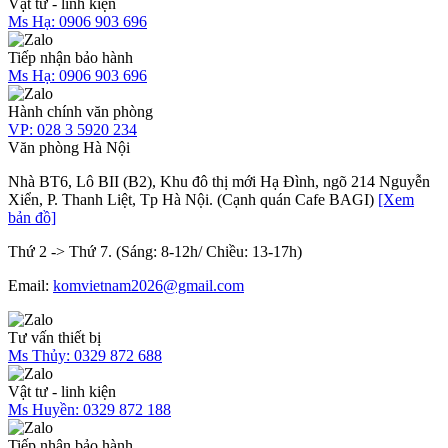
Vật tư - linh kiện
Ms Hạ:
0906 903 696
Tiếp nhận bảo hành
Ms Hạ:
0906 903 696
Hành chính văn phòng
VP:
028 3 5920 234
Văn phòng Hà Nội
Nhà BT6, Lô BII (B2), Khu đô thị mới Hạ Đình, ngõ 214 Nguyễn
Xiển, P. Thanh Liệt, Tp Hà Nội. (Cạnh quán Cafe BAGI)
[Xem
bản đồ]
Thứ 2 -> Thứ 7. (Sáng: 8-12h/ Chiều: 13-17h)
Email:
komvietnam2026@gmail.com
Tư vấn thiết bị
Ms Thủy:
0329 872 688
Vật tư - linh kiện
Ms Huyền:
0329 872 188
Tiếp nhận bảo hành