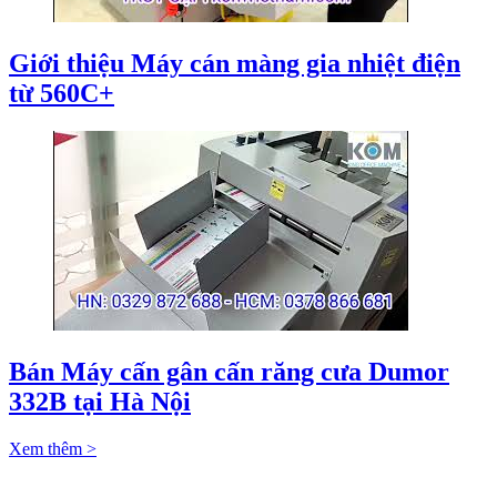
Giới thiệu Máy cán màng gia nhiệt điện
từ 560C+
Bán Máy cấn gân cấn răng cưa Dumor
332B tại Hà Nội
Xem thêm >