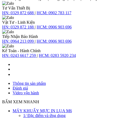
Tư Vấn Thiết Bị
HN:
0329 872 688
|
HCM:
0902 783 117
Vật Tư - Linh Kiện
HN:
0329 872 188
|
HCM:
0906 903 696
Tiếp Nhận Bảo Hành
HN:
0964 213 099
|
HCM:
0906 903 696
Kế Toán - Hành Chính
HN:
0243 6617 259
|
HCM:
0283 5920 234
Thông tin sản phẩm
Đánh giá
Video vận hành
BẤM XEM NHANH
MÁY KHUẤY MỰC IN LỤA M6
1/ Đặc điểm và ứng dụng