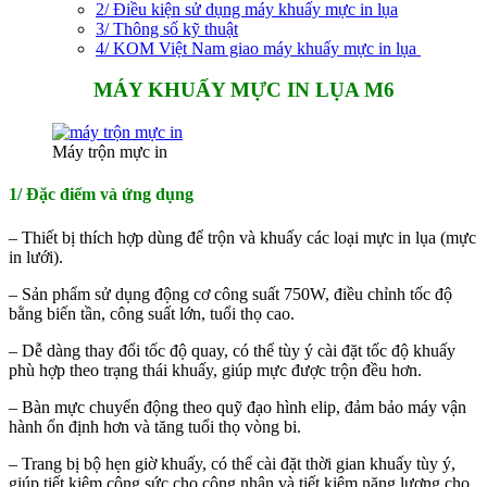
2/ Điều kiện sử dụng máy khuấy mực in lụa
3/ Thông số kỹ thuật
4/ KOM Việt Nam giao máy khuấy mực in lụa
MÁY KHUẤY MỰC IN LỤA M6
Máy trộn mực in
1/ Đặc điểm và ứng dụng
– Thiết bị thích hợp dùng để trộn và khuấy các loại mực in lụa (mực
in lưới).
– Sản phẩm sử dụng động cơ công suất 750W, điều chỉnh tốc độ
bằng biến tần, công suất lớn, tuổi thọ cao.
– Dễ dàng thay đổi tốc độ quay, có thể tùy ý cài đặt tốc độ khuấy
phù hợp theo trạng thái khuấy, giúp mực được trộn đều hơn.
– Bàn mực chuyển động theo quỹ đạo hình elip, đảm bảo máy vận
hành ổn định hơn và tăng tuổi thọ vòng bi.
– Trang bị bộ hẹn giờ khuấy, có thể cài đặt thời gian khuấy tùy ý,
giúp tiết kiệm công sức cho công nhân và tiết kiệm năng lượng cho