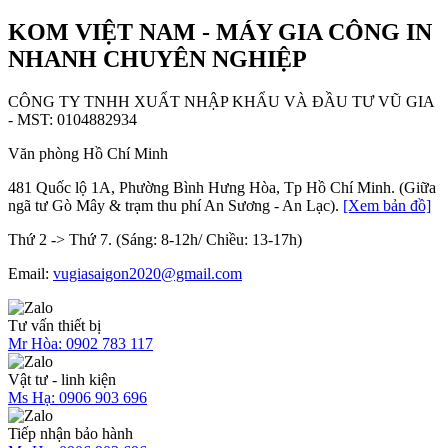
KOM VIỆT NAM - MÁY GIA CÔNG IN
NHANH CHUYÊN NGHIỆP
CÔNG TY TNHH XUẤT NHẬP KHẨU VÀ ĐẦU TƯ VŨ GIA
- MST: 0104882934
Văn phòng Hồ Chí Minh
481 Quốc lộ 1A, Phường Bình Hưng Hòa, Tp Hồ Chí Minh. (Giữa
ngã tư Gò Mây & trạm thu phí An Sương - An Lạc).
[Xem bản đồ]
Thứ 2 -> Thứ 7. (Sáng: 8-12h/ Chiều: 13-17h)
Email:
vugiasaigon2020@gmail.com
Tư vấn thiết bị
Mr Hòa:
0902 783 117
Vật tư - linh kiện
Ms Hạ:
0906 903 696
Tiếp nhận bảo hành