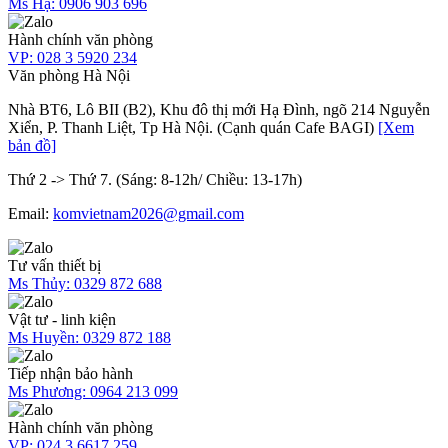
Ms Hạ:
0906 903 696
Hành chính văn phòng
VP:
028 3 5920 234
Văn phòng Hà Nội
Nhà BT6, Lô BII (B2), Khu đô thị mới Hạ Đình, ngõ 214 Nguyễn
Xiển, P. Thanh Liệt, Tp Hà Nội. (Cạnh quán Cafe BAGI)
[Xem
bản đồ]
Thứ 2 -> Thứ 7. (Sáng: 8-12h/ Chiều: 13-17h)
Email:
komvietnam2026@gmail.com
Tư vấn thiết bị
Ms Thủy:
0329 872 688
Vật tư - linh kiện
Ms Huyền:
0329 872 188
Tiếp nhận bảo hành
Ms Phương:
0964 213 099
Hành chính văn phòng
VP:
024 3 6617 259