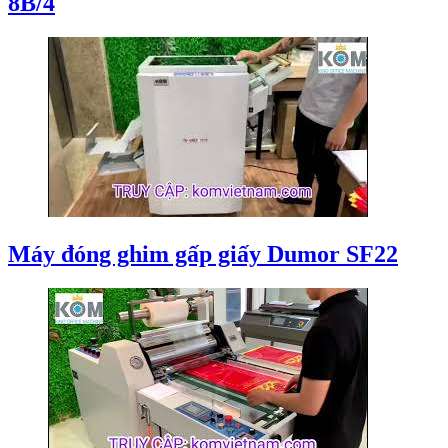
8B/4
Máy đóng ghim gấp giấy Dumor SF22