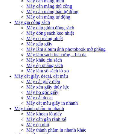
Máy cán màng mini
Máy cán màng thủ công
Máy cán màng bán tự động
Máy cán màng tự động
Máy gia công sách
Máy dập ghim đóng sách
Máy đóng sách keo nhiệt
Máy co màng nhiệt
Máy gấp giấy
Máy làm album ảnh photobook mở phẳng
Máy làm sách bìa cứng – bìa da
Máy khâu chỉ sách
Máy ép phẳng sách
Máy làm sổ sách lò xo
Máy cắt giấy, decal, cắt mẫu
Máy cắt giấy điện
Máy xén giấy thủy lực
Máy bo góc giấy
Máy cắt decal
Máy cắt mẫu giấy in nhanh
Máy thành phẩm in nhanh
Máy khoan lỗ giấy
Máy cấn gân rãnh xé
Máy ép nhũ
Máy thành phẩm in nhanh khác