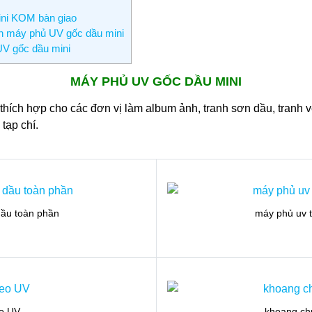
ini KOM bàn giao
h máy phủ UV gốc dầu mini
UV gốc dầu mini
MÁY PHỦ UV GỐC DẦU
MINI
ích hợp cho các đơn vị làm album ảnh, tranh sơn dầu, tranh vẽ 
 tạp chí.
ầu toàn phần
máy phủ uv 
eo UV
khoang ch