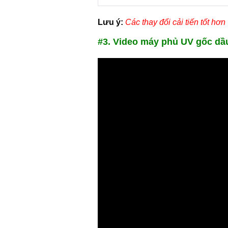
Lưu ý:
Các thay đổi cải tiến tốt hơ
#3. Video máy phủ UV gốc dầ