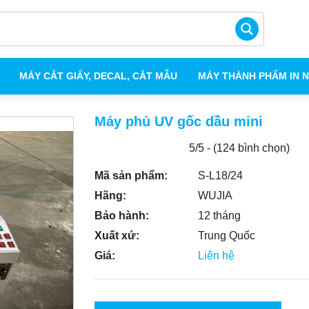
MÁY CẮT GIẤY, DECAL, CẮT MẪU
MÁY THÀNH PHẨM IN 
Máy phủ UV gốc dầu mini
5/5 - (124 bình chọn)
Mã sản phẩm:
S-L18/24
Hãng:
WUJIA
Bảo hành:
12 tháng
Xuất xứ:
Trung Quốc
Giá:
Liên hệ