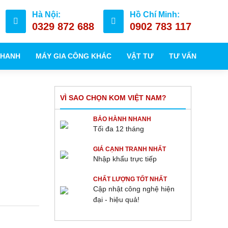
Hà Nội:
Hồ Chí Minh:
0329 872 688
0902 783 117
NHANH
MÁY GIA CÔNG KHÁC
VẬT TƯ
TƯ VẤN
VÌ SAO CHỌN KOM VIỆT NAM?
BẢO HÀNH NHANH
Tối đa 12 tháng
GIÁ CẠNH TRANH NHẤT
Nhập khẩu trực tiếp
CHẤT LƯỢNG TỐT NHẤT
Cập nhật công nghệ hiện
đại - hiệu quả!