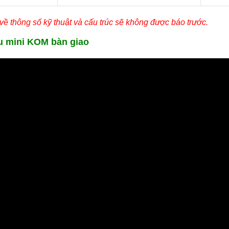
n về thông số kỹ thuật và cấu trúc sẽ không được báo trước.
u mini KOM bàn giao