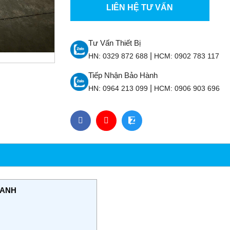
LIÊN HỆ TƯ VẤN
Tư Vấn Thiết Bị
|
HN:
0329 872 688
HCM:
0902 783 117
Tiếp Nhận Bảo Hành
|
HN:
0964 213 099
HCM:
0906 903 696
HANH