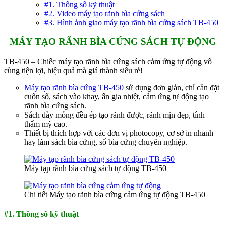
#1. Thông số kỹ thuật
#2. Video máy tạo rãnh bìa cứng sách
#3. Hình ảnh giao máy tạo rãnh bìa cứng sách TB-450
MÁY TẠO RÃNH BÌA CỨNG SÁCH TỰ ĐỘNG
TB-450 – Chiếc máy tạo rãnh bìa cứng sách cảm ứng tự động vô
cùng tiện lợi, hiệu quả mà giá thành siêu rẻ!
Máy tạo rãnh bìa cứng TB-450
sử dụng đơn giản, chỉ cần đặt
cuốn sổ, sách vào khay, ấn gia nhiệt, cảm ứng tự động tạo
rãnh bìa cứng sách.
Sách dày mỏng đều ép tạo rãnh được, rãnh mịn đẹp, tính
thẩm mỹ cao.
Thiết bị thích hợp với các đơn vị photocopy, cơ sở in nhanh
hay làm sách bìa cứng, sổ bìa cứng chuyên nghiệp.
Máy tạp rãnh bìa cứng sách tự động TB-450
Chi tiết Máy tạo rãnh bìa cứng cảm ứng tự động TB-450
#1. Thông số kỹ thuật