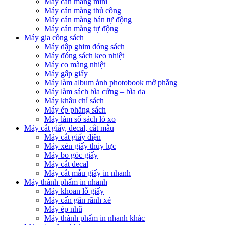
Máy cán màng mini
Máy cán màng thủ công
Máy cán màng bán tự động
Máy cán màng tự động
Máy gia công sách
Máy dập ghim đóng sách
Máy đóng sách keo nhiệt
Máy co màng nhiệt
Máy gấp giấy
Máy làm album ảnh photobook mở phẳng
Máy làm sách bìa cứng – bìa da
Máy khâu chỉ sách
Máy ép phẳng sách
Máy làm sổ sách lò xo
Máy cắt giấy, decal, cắt mẫu
Máy cắt giấy điện
Máy xén giấy thủy lực
Máy bo góc giấy
Máy cắt decal
Máy cắt mẫu giấy in nhanh
Máy thành phẩm in nhanh
Máy khoan lỗ giấy
Máy cấn gân rãnh xé
Máy ép nhũ
Máy thành phẩm in nhanh khác