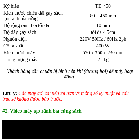
Ký hiệu
TB-450
Kích thước chiều dài gáy sách
80 – 450 mm
tạo rãnh bìa cứng
Độ rộng rãnh bìa tối đa
10 mm
Độ dày gáy sách
tối đa 4.5cm
Nguồn điện
220V 50Hz / 60Hz 2ph
Công suất
400 W
Kích thước máy
570 x 350 x 230 mm
Trọng lượng máy
21 kg
Khách hàng cần chuẩn bị bình nén khí (đường hơi) để máy hoạt
động.
Lưu ý:
Các thay đổi cải tiến tốt hơn về thông số kỹ thuật và cấu
trúc sẽ không được báo trước.
#2. Video máy tạo rãnh bìa cứng sách