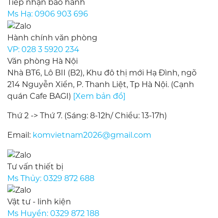
Tiếp nhận bảo hành
Ms Hạ:
0906 903 696
Hành chính văn phòng
VP:
028 3 5920 234
Văn phòng Hà Nội
Nhà BT6, Lô BII (B2), Khu đô thị mới Hạ Đình, ngõ
214 Nguyễn Xiển, P. Thanh Liệt, Tp Hà Nội. (Cạnh
quán Cafe BAGI)
[Xem bản đồ]
Thứ 2 -> Thứ 7. (Sáng: 8-12h/ Chiều: 13-17h)
Email:
komvietnam2026@gmail.com
Tư vấn thiết bị
Ms Thủy:
0329 872 688
Vật tư - linh kiện
Ms Huyền:
0329 872 188