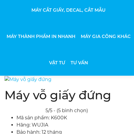
MÁY CẮT GIẤY, DECAL, CẮT MẪU
MÁY THÀNH PHẨM IN NHANH
MÁY GIA CÔNG KHÁC
VẬT TƯ
TƯ VẤN
Máy vỗ giấy đứng
5/5 - (5 bình chọn)
Mã sản phẩm:
K600K
Hãng:
WUJIA
Bảo hành:
12 tháng