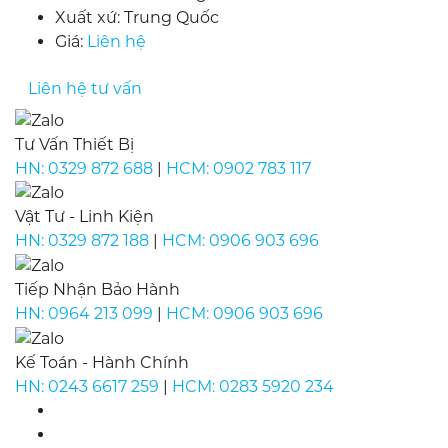
Xuất xứ:
Trung Quốc
Giá:
Liên hệ
Liên hệ tư vấn
Tư Vấn Thiết Bị
HN:
0329 872 688
|
HCM:
0902 783 117
Vật Tư - Linh Kiện
HN:
0329 872 188
|
HCM:
0906 903 696
Tiếp Nhận Bảo Hành
HN:
0964 213 099
|
HCM:
0906 903 696
Kế Toán - Hành Chính
HN:
0243 6617 259
|
HCM:
0283 5920 234