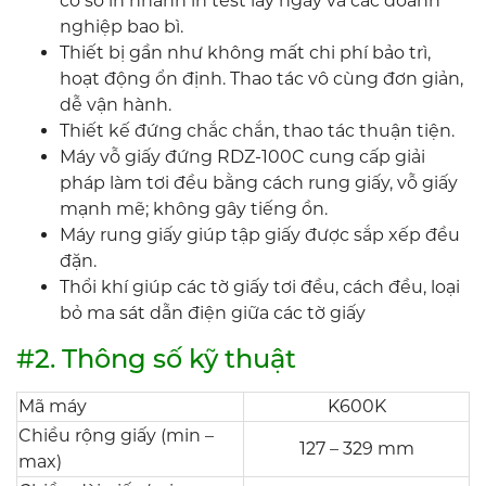
cơ sở in nhanh in test lấy ngay và các doanh
nghiệp bao bì.
Thiết bị gần như không mất chi phí bảo trì,
hoạt động ổn định. Thao tác vô cùng đơn giản,
dễ vận hành.
Thiết kế đứng chắc chắn, thao tác thuận tiện.
Máy vỗ giấy đứng RDZ-100C cung cấp giải
pháp làm tơi đều bằng cách rung giấy, vỗ giấy
mạnh mẽ; không gây tiếng ồn.
Máy rung giấy giúp tập giấy được sắp xếp đều
đặn.
Thổi khí giúp các tờ giấy tơi đều, cách đều, loại
bỏ ma sát dẫn điện giữa các tờ giấy
#2. Thông số kỹ thuật
Mã máy
K600K
Chiều rộng giấy (min –
127 – 329 mm
max)