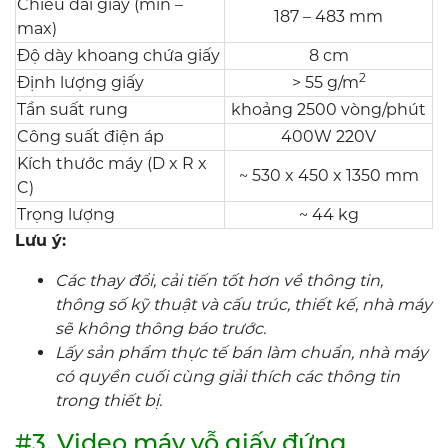
Chiều dài giấy (min –
187 – 483 mm
max)
Độ dày khoang chứa giấy
8 cm
2
Định lượng giấy
> 55 g/m
Tần suất rung
khoảng 2500 vòng/phút
Công suất điện áp
400W 220V
Kích thước máy (D x R x
~ 530 x 450 x 1350 mm
C)
Trọng lượng
~ 44 kg
Lưu ý:
Các thay đổi, cải tiến tốt hơn về thông tin,
thông số kỹ thuật và cấu trúc, thiết kế, nhà máy
sẽ không thông báo trước.
Lấy sản phẩm thực tế bán làm chuẩn, nhà máy
có quyền cuối cùng giải thích các thông tin
trong thiết bị.
#3. Video máy vỗ giấy đứng