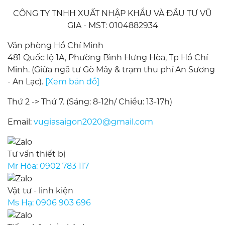
CÔNG TY TNHH XUẤT NHẬP KHẨU VÀ ĐẦU TƯ VŨ
GIA - MST: 0104882934
Văn phòng Hồ Chí Minh
481 Quốc lộ 1A, Phường Bình Hưng Hòa, Tp Hồ Chí
Minh. (Giữa ngã tư Gò Mây & trạm thu phí An Sương
- An Lạc).
[Xem bản đồ]
Thứ 2 -> Thứ 7. (Sáng: 8-12h/ Chiều: 13-17h)
Email:
vugiasaigon2020@gmail.com
Tư vấn thiết bị
Mr Hòa:
0902 783 117
Vật tư - linh kiện
Ms Hạ:
0906 903 696