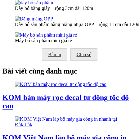
Dây bó bằng giấy – rộng 3cm dài 120m
Dây bó sản phẩm bằng màng nhựa OPP – rộng 1.1cm dài 120
Máy bó sản phẩm mini giá rẻ
Bản in
Chia sẻ
Bài viết cùng danh mục
KOM bán máy rọc decal tự động tốc độ
cao
KOM Việt Nam lắp bộ máy gia công in