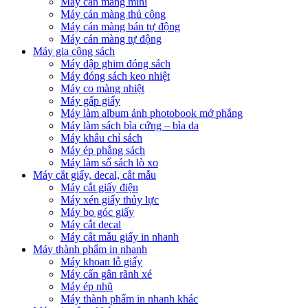
Máy cán màng mini
Máy cán màng thủ công
Máy cán màng bán tự động
Máy cán màng tự động
Máy gia công sách
Máy dập ghim đóng sách
Máy đóng sách keo nhiệt
Máy co màng nhiệt
Máy gấp giấy
Máy làm album ảnh photobook mở phẳng
Máy làm sách bìa cứng – bìa da
Máy khâu chỉ sách
Máy ép phẳng sách
Máy làm sổ sách lò xo
Máy cắt giấy, decal, cắt mẫu
Máy cắt giấy điện
Máy xén giấy thủy lực
Máy bo góc giấy
Máy cắt decal
Máy cắt mẫu giấy in nhanh
Máy thành phẩm in nhanh
Máy khoan lỗ giấy
Máy cấn gân rãnh xé
Máy ép nhũ
Máy thành phẩm in nhanh khác