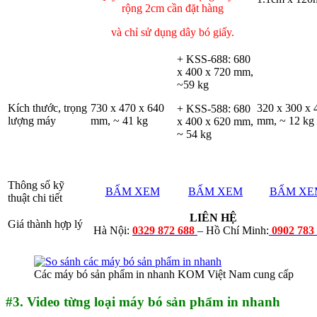
rộng 2cm cần đặt hàng
và chỉ sử dụng dây bó giấy.
+ KSS-688: 680
x 400 x 720 mm,
~59 kg
Kích thước, trọng
730 x 470 x 640
320 x 300 x 
+ KSS-588: 680
lượng máy
mm, ~ 41 kg
mm, ~ 12 kg
x 400 x 620 mm,
~ 54 kg
Thông số kỹ
BẤM XEM
BẤM XEM
BẤM XE
thuật chi tiết
LIÊN HỆ
Giá thành hợp lý
Hà Nội:
0329 872 688
– Hồ Chí Minh:
0902 783
Các máy bó sản phẩm in nhanh KOM Việt Nam cung cấp
#3. Video từng loại máy bó sản phẩm in nhanh