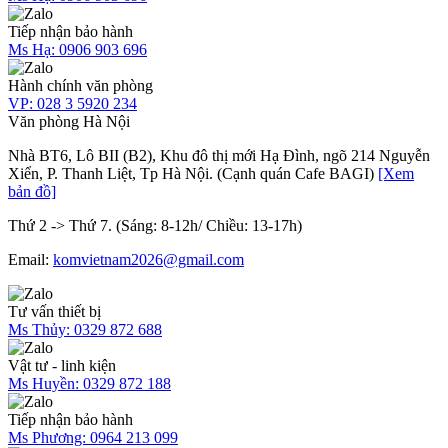
Tiếp nhận bảo hành
Ms Hạ:
0906 903 696
Hành chính văn phòng
VP:
028 3 5920 234
Văn phòng Hà Nội
Nhà BT6, Lô BII (B2), Khu đô thị mới Hạ Đình, ngõ 214 Nguyễn
Xiển, P. Thanh Liệt, Tp Hà Nội. (Cạnh quán Cafe BAGI)
[Xem
bản đồ]
Thứ 2 -> Thứ 7. (Sáng: 8-12h/ Chiều: 13-17h)
Email:
komvietnam2026@gmail.com
Tư vấn thiết bị
Ms Thủy:
0329 872 688
Vật tư - linh kiện
Ms Huyền:
0329 872 188
Tiếp nhận bảo hành
Ms Phương:
0964 213 099