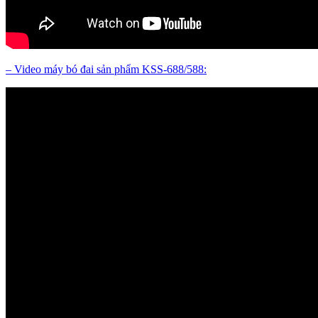
– Video máy bó đai sản phẩm KSS-688/588: