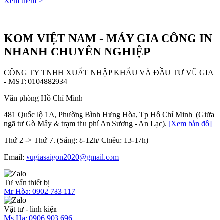
Xem thêm >
KOM VIỆT NAM - MÁY GIA CÔNG IN
NHANH CHUYÊN NGHIỆP
CÔNG TY TNHH XUẤT NHẬP KHẨU VÀ ĐẦU TƯ VŨ GIA
- MST: 0104882934
Văn phòng Hồ Chí Minh
481 Quốc lộ 1A, Phường Bình Hưng Hòa, Tp Hồ Chí Minh. (Giữa
ngã tư Gò Mây & trạm thu phí An Sương - An Lạc).
[Xem bản đồ]
Thứ 2 -> Thứ 7. (Sáng: 8-12h/ Chiều: 13-17h)
Email:
vugiasaigon2020@gmail.com
Tư vấn thiết bị
Mr Hòa:
0902 783 117
Vật tư - linh kiện
Ms Hạ:
0906 903 696