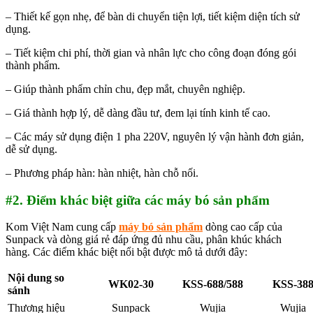
– Thiết kế gọn nhẹ, để bàn di chuyển tiện lợi, tiết kiệm diện tích sử
dụng.
– Tiết kiệm chi phí, thời gian và nhân lực cho công đoạn đóng gói
thành phẩm.
– Giúp thành phẩm chỉn chu, đẹp mắt, chuyên nghiệp.
– Giá thành hợp lý, dễ dàng đầu tư, đem lại tính kinh tế cao.
– Các máy sử dụng điện 1 pha 220V, nguyên lý vận hành đơn giản,
dễ sử dụng.
– Phương pháp hàn: hàn nhiệt, hàn chỗ nối.
#2. Điểm khác biệt giữa các máy bó sản phẩm
Kom Việt Nam cung cấp
máy bó sản phẩm
dòng cao cấp của
Sunpack và dòng giá rẻ đáp ứng đủ nhu cầu, phân khúc khách
hàng. Các điểm khác biệt nổi bật được mô tả dưới đây:
Nội dung so
WK02-30
KSS-688/588
KSS-38
sánh
Thương hiệu
Sunpack
Wujia
Wujia