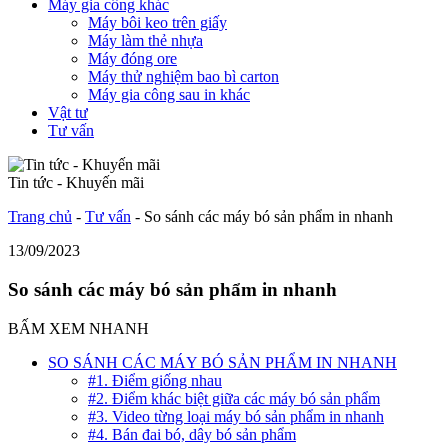
Máy gia công khác
Máy bôi keo trên giấy
Máy làm thẻ nhựa
Máy đóng ore
Máy thử nghiệm bao bì carton
Máy gia công sau in khác
Vật tư
Tư vấn
Tin tức - Khuyến mãi
Trang chủ
-
Tư vấn
-
So sánh các máy bó sản phẩm in nhanh
13/09/2023
So sánh các máy bó sản phẩm in nhanh
BẤM XEM NHANH
SO SÁNH CÁC MÁY BÓ SẢN PHẨM IN NHANH
#1. Điểm giống nhau
#2. Điểm khác biệt giữa các máy bó sản phẩm
#3. Video từng loại máy bó sản phẩm in nhanh
#4. Bán đai bó, dây bó sản phẩm