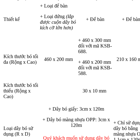
+ Loại để bàn
+ Loại đứng
(lắp
Thiết kế
+ Để bàn
+ Để bà
được cuộn dây bó
kích cỡ lớn hơn)
+ 460 x 300 mm
đối với mã KSB-
688.
Kích thước bó tối
460 x 200 mm
210 x 160
đa (Rộng x Cao)
+ 460 x 200 mm
đối với mã KSB-
588.
Kích thước bó tối
thiểu (Rộng x
30 x 10 mm
Cao)
+ Dây bó giấy: 3cm x 120m
+ Dây bó màng nhựa OPP: 3cm x
+ Chỉ sử dụn
120m
Loại dây bó sử
dây bó bằng
dụng (R x D)
màng nhựa 
Quý khách muốn sử dụng dây bó
1.1cm x 120