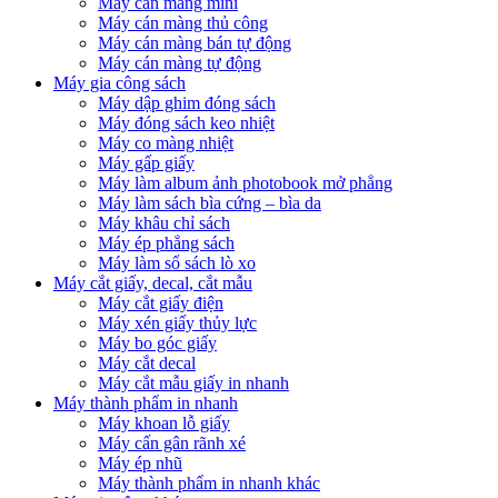
Máy cán màng mini
Máy cán màng thủ công
Máy cán màng bán tự động
Máy cán màng tự động
Máy gia công sách
Máy dập ghim đóng sách
Máy đóng sách keo nhiệt
Máy co màng nhiệt
Máy gấp giấy
Máy làm album ảnh photobook mở phẳng
Máy làm sách bìa cứng – bìa da
Máy khâu chỉ sách
Máy ép phẳng sách
Máy làm sổ sách lò xo
Máy cắt giấy, decal, cắt mẫu
Máy cắt giấy điện
Máy xén giấy thủy lực
Máy bo góc giấy
Máy cắt decal
Máy cắt mẫu giấy in nhanh
Máy thành phẩm in nhanh
Máy khoan lỗ giấy
Máy cấn gân rãnh xé
Máy ép nhũ
Máy thành phẩm in nhanh khác