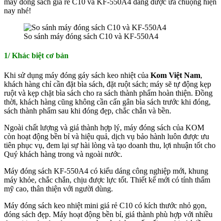
máy đóng sách giá rẻ C10 và KF-550A4 đang được ưa chuộng hiện
nay nhé!
So sánh máy đóng sách C10 và KF-550A4
1/ Khác biệt cơ bản
Khi sử dụng máy đóng gáy sách keo nhiệt của
Kom Việt Nam
,
khách hàng chỉ cần đặt bìa sách, đặt ruột sách; máy sẽ tự động kẹp
ruột và kẹp chặt bìa sách cho ra sách thành phẩm hoàn thiện. Đồng
thời, khách hàng cũng không cần cấn gân bìa sách trước khi đóng,
sách thành phẩm sau khi đóng đẹp, chắc chắn và bền.
Ngoài chất lượng và giá thành hợp lý, máy đóng sách của KOM
còn hoạt động bền bỉ và hiệu quả, dịch vụ bảo hành luôn được ưu
tiên phục vụ, đem lại sự hài lòng và tạo doanh thu, lợi nhuận tốt cho
Quý khách hàng trong và ngoài nước.
Máy đóng sách KF-550A4 có kiểu dáng công nghiệp mới, khung
máy khỏe, chắc chắn, chịu được lực tốt. Thiết kế mới có tính thẩm
mỹ cao, thân thiện với người dùng.
Máy đóng sách keo nhiệt mini giá rẻ C10 có kích thước nhỏ gọn,
đóng sách đẹp. Máy hoạt động bền bỉ, giá thành phù hợp với nhiều