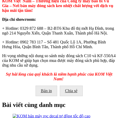
KOM Việt Nam – Thương hiệu của Công ty máy bao bì Vũ
Gia – Nơi bán máy đóng sách keo nhiệt chất lượng với dịch vụ
hậu mãi tận tâm!
Địa chỉ showroom:
+ Hotline: 0329 872 688 – B2-BT6 Khu đô thị mới Hạ Đình, trong
ngõ 214 Nguyễn Xiển, Quận Thanh Xuân, Thành phố Hà Nội.
+ Hotline: 0902 783 117 – Số 481 Quốc Lộ 1A, Phường Bình
Hưng Hòa, Quận Bình Tân, Thành phố Hồ Chí Minh.
Hi vọng những nội dung so sánh máy đóng sách C10 và KF-550A4
của KOM sẽ giúp bạn chọn mua được máy đóng sách phù hợp, đáp
ứng nhu cầu sử dụng.
Sự hài lòng của quý khách là niềm hạnh phúc của KOM Việt
Nam!
Bản in
Chia sẻ
Bài viết cùng danh mục