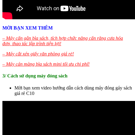
MỜI BẠN XEM THÊM
– Máy cấn gân bìa sách, tích hợp chức năng cấn răng cưa hóa
đơn, thao tác lập trình tiện lợi!
– Máy cắt xén giấy văn phòng giá rẻ!
– Máy cán màng bìa sách mini tối ưu chi phí!
3/ Cách sử dụng máy đóng sách
Mời bạn xem video hướng dẫn cách dùng máy đóng gáy sách
giá rẻ C10