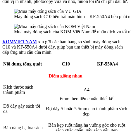
đơn vị in nhanh, photocopy vừa và nhỏ, muốn tối ưu chi phí đầu tư.
Máy đóng sách C10 bên trái màn hình – KF-550A4 bên phải m
Mua máy đóng sách của KOM Việt Nam để nhận dịch vụ tốt n
KOMVIETNAM
xin gửi các bạn bảng so sánh máy đóng sách
C10 và KF-550A4 dưới đây, giúp bạn tìm thiết bị máy đóng sách
đáp ứng nhu cầu của mình.
Nội dung tổng quát
C10
KF-550A4
Điểm giống nhau
Kích thước sách
A4
thành phẩm
6mm theo tiêu chuẩn thiết kế
Độ dày gáy sách tối
Độ dày 5 hoặc 5.5mm cho thành phẩm sách
đa
đẹp.
Bàn kẹp ruột nâng hạ vuông góc cho ruột
Bàn nâng hạ bìa sách
sách chắc chắn, gáy sách đều đẹp