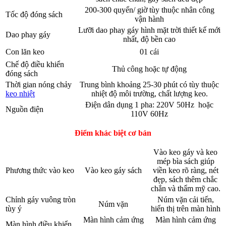
200-300 quyển/ giờ tùy thuộc nhân công
Tốc độ đóng sách
vận hành
Lưỡi dao phay gáy hình mặt trời thiết kế mới
Dao phay gáy
nhất, độ bền cao
Con lăn keo
01 cái
Chế độ điều khiển
Thủ công hoặc tự động
đóng sách
Thời gian nóng chảy
Trung bình khoảng 25-30 phút có tùy thuộc
keo nhiệt
nhiệt độ môi trường, chất lượng keo.
Điện dân dụng 1 pha: 220V 50Hz hoặc
Nguồn điện
110V 60Hz
Điểm khác biệt cơ bản
Vào keo gáy và keo
mép bìa sách giúp
Phương thức vào keo
Vào keo gáy sách
viền keo rõ ràng, nét
đẹp, sách thêm chắc
chắn và thẩm mỹ cao.
Chỉnh gáy vuông tròn
Núm vặn cải tiến,
Núm vặn
tùy ý
hiển thị trên màn hình
Màn hình cảm ứng
Màn hình cảm ứng
Màn hình điều khiển