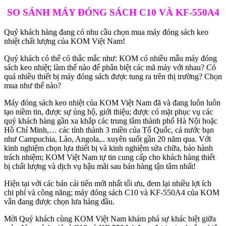
SO SÁNH MÁY ĐÓNG SÁCH C10 VÀ KF-550A4
Quý khách hàng đang có nhu cầu chọn mua máy đóng sách keo
nhiệt chất lượng của KOM Việt Nam!
Quý khách có thể có thắc mắc như: KOM có nhiều mẫu máy đóng
sách keo nhiệt; làm thế nào để phân biệt các mã máy với nhau? Có
quá nhiều thiết bị máy đóng sách được tung ra trên thị trường? Chọn
mua như thế nào?
Máy đóng sách keo nhiệt của KOM Việt Nam đã và đang luôn luôn
tạo niềm tin, được sự ủng hộ, giới thiệu; được có mặt phục vụ các
quý khách hàng gần xa khắp các trung tâm thành phố Hà Nội hoặc
Hồ Chí Minh,… các tỉnh thành 3 miền của Tổ Quốc, cả nước bạn
như Campuchia, Lào, Angola,.. xuyên suốt gần 20 năm qua. Với
kinh nghiệm chọn lựa thiết bị và kinh nghiệm sửa chữa, bảo hành
trách nhiệm; KOM Việt Nam tự tin cung cấp cho khách hàng thiết
bị chất lượng và dịch vụ hậu mãi sau bán hàng tận tâm nhất!
Hiện tại với các bản cải tiến mới nhất tối ưu, đem lại nhiều lợi ích
chi phí và công năng; máy đóng sách C10 và KF-550A4 của KOM
vẫn đang được chọn lưa hàng đầu.
Mời Quý khách cùng KOM Việt Nam khám phá sự khác biệt giữa