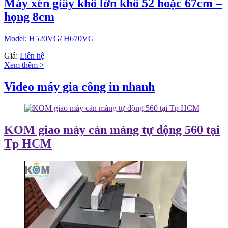
Máy xén giấy khổ lớn khổ 52 hoặc 67cm –
họng 8cm
Model: H520VG/ H670VG
Giá:
Liên hệ
Xem thêm >
Video máy gia công in nhanh
KOM giao máy cán màng tự động 560 tại
Tp HCM