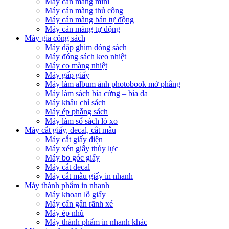
Máy cán màng mini
Máy cán màng thủ công
Máy cán màng bán tự động
Máy cán màng tự động
Máy gia công sách
Máy dập ghim đóng sách
Máy đóng sách keo nhiệt
Máy co màng nhiệt
Máy gấp giấy
Máy làm album ảnh photobook mở phẳng
Máy làm sách bìa cứng – bìa da
Máy khâu chỉ sách
Máy ép phẳng sách
Máy làm sổ sách lò xo
Máy cắt giấy, decal, cắt mẫu
Máy cắt giấy điện
Máy xén giấy thủy lực
Máy bo góc giấy
Máy cắt decal
Máy cắt mẫu giấy in nhanh
Máy thành phẩm in nhanh
Máy khoan lỗ giấy
Máy cấn gân rãnh xé
Máy ép nhũ
Máy thành phẩm in nhanh khác