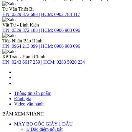
Tư Vấn Thiết Bị
HN:
0329 872 688
|
HCM:
0902 783 117
Vật Tư - Linh Kiện
HN:
0329 872 188
|
HCM:
0906 903 696
Tiếp Nhận Bảo Hành
HN:
0964 213 099
|
HCM:
0906 903 696
Kế Toán - Hành Chính
HN:
0243 6617 259
|
HCM:
0283 5920 234
Thông tin sản phẩm
Đánh giá
Video vận hành
BẤM XEM NHANH
MÁY BO GÓC GIẤY 1 ĐẦU
1/ Đặc điểm nổi bật