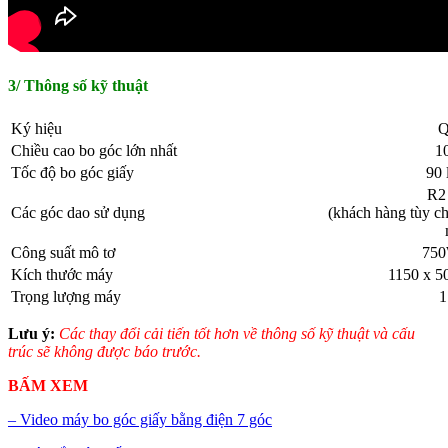
3/ Thông số kỹ thuật
Ký hiệu
Q
Chiều cao bo góc lớn nhất
1
Tốc độ bo góc giấy
90 
R2
Các góc dao sử dụng
(khách hàng tùy c
Công suất mô tơ
750
Kích thước máy
1150 x 5
Trọng lượng máy
1
Lưu ý:
Các thay đổi cải tiến tốt hơn về thông số kỹ thuật và cấu
trúc sẽ không được báo trước.
BẤM XEM
– Video máy bo góc giấy bằng điện 7 góc