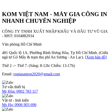
KOM VIỆT NAM - MÁY GIA CÔNG IN
NHANH CHUYÊN NGHIỆP
CÔNG TY TNHH XUẤT NHẬP KHẨU VÀ ĐẦU TƯ VŨ GIA
- MST: 0104882934
Văn phòng Hồ Chí Minh
481 Quốc lộ 1A, Phường Bình Hưng Hòa, Tp Hồ Chí Minh. (Giữa
ngã tư Gò Mây & trạm thu phí An Sương - An Lạc).
[Xem bản đồ]
Thứ 2 -> Thứ 7. (Sáng: 8-12h/ Chiều: 13-17h)
Email:
vugiasaigon2020@gmail.com
Tư vấn thiết bị
Mr Hòa:
0902 783 117
Vật tư - linh kiện
Ms Hạ:
0906 903 696