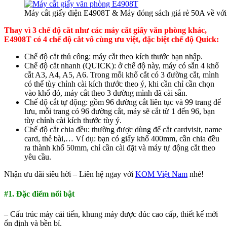
Máy cắt giấy điện E4908T & Máy đóng sách giá rẻ 50A về vớ
Thay vì 3 chế độ cắt như các máy cắt giấy văn phòng khác,
E4908T có 4 chế độ cắt vô cùng ưu việt, đặc biệt chế độ Quick:
Chế độ cắt thủ công: máy cắt theo kích thước bạn nhập.
Chế độ cắt nhanh (QUICK): ở chế độ này, máy có sẵn 4 khổ
cắt A3, A4, A5, A6. Trong mỗi khổ cắt có 3 đường cắt, mình
có thể tùy chỉnh cài kích thước theo ý, khi cần chỉ cần chọn
vào khổ đó, máy cắt theo 3 đường mình đã cài sẵn.
Chế độ cắt tự động: gồm 96 đường cắt liên tục và 99 trang để
lưu, mỗi trang có 96 đường cắt, máy sẽ cắt từ 1 đến 96, bạn
tùy chỉnh cài kích thước tùy ý.
Chế độ cắt chia đều: thường được dùng để cắt cardvisit, name
card, thẻ bài,… Ví dụ: bạn có giấy khổ 400mm, cần chia đều
ra thành khổ 50mm, chỉ cần cài đặt và máy tự động cắt theo
yêu cầu.
Nhận ưu đãi siêu hời – Liên hệ ngay với
KOM Việt Nam
nhé!
#1. Đặc điểm nổi bật
– Cấu trúc máy cải tiến, khung máy được đúc cao cấp, thiết kế mới
ổn định và bền bỉ.