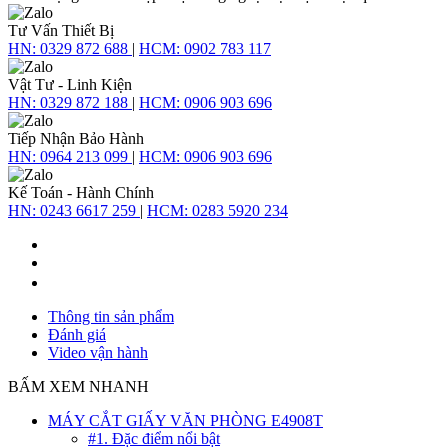
Tư Vấn Thiết Bị
HN:
0329 872 688
|
HCM:
0902 783 117
Vật Tư - Linh Kiện
HN:
0329 872 188
|
HCM:
0906 903 696
Tiếp Nhận Bảo Hành
HN:
0964 213 099
|
HCM:
0906 903 696
Kế Toán - Hành Chính
HN:
0243 6617 259
|
HCM:
0283 5920 234
Thông tin sản phẩm
Đánh giá
Video vận hành
BẤM XEM NHANH
MÁY CẮT GIẤY VĂN PHÒNG E4908T
#1. Đặc điểm nổi bật