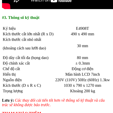
#3. Thông số kỹ thuật
Ký hiệu
E4908T
Kích thước cắt lớn nhất (R x D)
490 x 490 mm
Kích thước cắt nhỏ nhất
30 mm
(khoảng cách sau lưỡi dao)
Độ dày cắt tối đa (họng dao)
80 mm
Độ chính xác cắt
± 0.3mm
Chế độ cắt
Động cơ điện
Hiển thị
Màn hình LCD 7inch
Nguồn điện
220V (110V) 50Hz (60Hz) 1.3kw
Kích thước (D x R x C)
1030 x 790 x 1270 mm
Trọng lượng
Khoảng 200 kg
Lưu ý:
Các thay đổi cải tiến tốt hơn về thông số kỹ thuật và cấu
trúc sẽ không được báo trước.