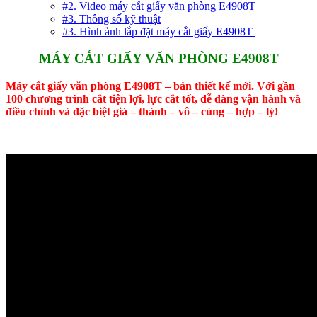
#2. Video máy cắt giấy văn phòng E4908T
#3. Thông số kỹ thuật
#3. Hình ảnh lắp đặt máy cắt giấy E4908T
MÁY CẮT GIẤY VĂN PHÒNG E4908T
Máy cắt giấy văn phòng E4908T – bản thiết kế mới. Với gần
100 chương trình cắt tiện lợi, lực cắt tốt, dễ dàng vận hành và
điều chỉnh và đặc biệt giá – thành – vô – cùng – hợp – lý!