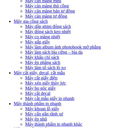
Máy cán màng mini
Máy cán màng thủ công
Máy cán màng bán tự động
Máy cán màng tự động
Máy gia công sách
Máy dập ghim đóng sách
Máy đóng sách keo nhiệt
Máy co màng nhiệt
Máy gấp giấy
Máy làm album ảnh photobook mở phẳng
Máy làm sách bìa cứng – bìa da
Máy khâu chỉ sách
Máy ép phẳng sách
Máy làm sổ sách lò xo
Máy cắt giấy, decal, cắt mẫu
Máy cắt giấy điện
Máy xén giấy thủy lực
Máy bo góc giấy
Máy cắt decal
Máy cắt mẫu giấy in nhanh
Máy thành phẩm in nhanh
Máy khoan lỗ giấy
Máy cấn gân rãnh xé
Máy ép nhũ
Máy thành phẩm in nhanh khác