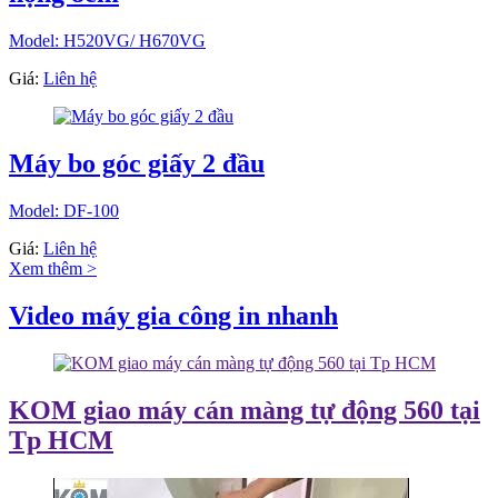
Model: H520VG/ H670VG
Giá:
Liên hệ
Máy bo góc giấy 2 đầu
Model: DF-100
Giá:
Liên hệ
Xem thêm >
Video máy gia công in nhanh
KOM giao máy cán màng tự động 560 tại
Tp HCM