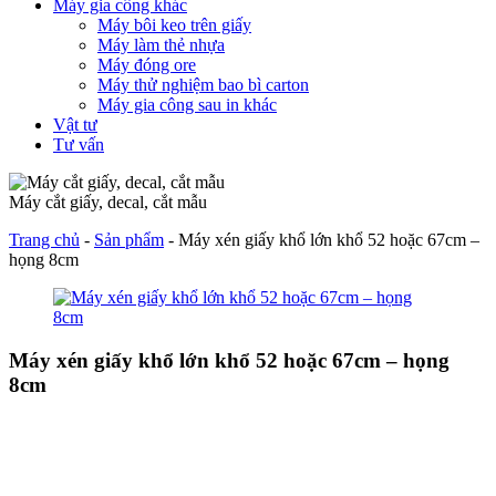
Máy gia công khác
Máy bôi keo trên giấy
Máy làm thẻ nhựa
Máy đóng ore
Máy thử nghiệm bao bì carton
Máy gia công sau in khác
Vật tư
Tư vấn
Máy cắt giấy, decal, cắt mẫu
Trang chủ
-
Sản phẩm
-
Máy xén giấy khổ lớn khổ 52 hoặc 67cm –
họng 8cm
Máy xén giấy khổ lớn khổ 52 hoặc 67cm – họng
8cm