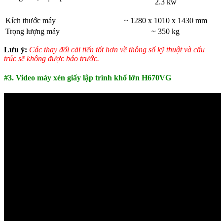
2.3 kw
Kích thước máy
~ 1280 x 1010 x 1430 mm
Trọng lượng máy
~ 350 kg
Lưu ý:
Các thay đổi cải tiến tốt hơn về thông số kỹ thuật và cấu
trúc sẽ không được báo trước.
#3. Video máy xén giấy lập trình khổ lớn H670VG