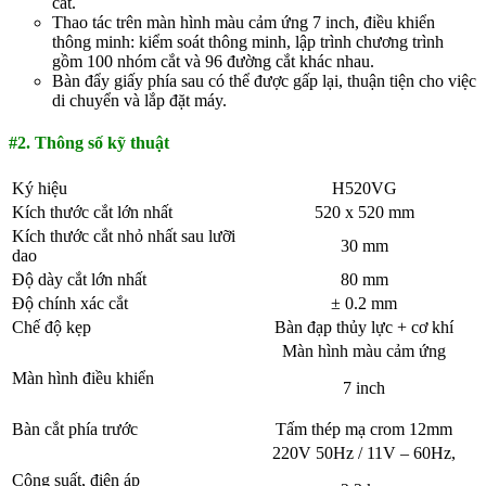
cắt.
Thao tác trên màn hình màu cảm ứng 7 inch, điều khiển
thông minh: kiểm soát thông minh, lập trình chương trình
gồm 100 nhóm cắt và 96 đường cắt khác nhau.
Bàn đẩy giấy phía sau có thể được gấp lại, thuận tiện cho việc
di chuyển và lắp đặt máy.
#2. Thông số kỹ thuật
Ký hiệu
H520VG
Kích thước cắt lớn nhất
520 x 520 mm
Kích thước cắt nhỏ nhất sau lưỡi
30 mm
dao
Độ dày cắt lớn nhất
80 mm
Độ chính xác cắt
± 0.2 mm
Chế độ kẹp
Bàn đạp thủy lực + cơ khí
Màn hình màu cảm ứng
Màn hình điều khiển
7 inch
Bàn cắt phía trước
Tấm thép mạ crom 12mm
220V 50Hz / 11V – 60Hz,
Công suất, điện áp