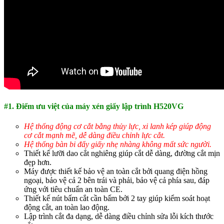
#1. Điểm ưu việt của máy xén giấy lập trình H520VG
Hệ thống động cơ cắt bằng thủy lực, xi lanh kép giúp động
cơ cắt mạnh mẽ, dễ dàng điều chỉnh lực cắt.
Hệ thống bàn bi đẩy giấy
nhẹ nhàng không mất sức người.
Thiết kế lưỡi dao cắt nghiêng giúp cắt dễ dàng, đường cắt mịn
đẹp hơn.
Máy được thiết kế bảo vệ an toàn cắt bởi quang điện hồng
ngoại, bảo vệ cả 2 bên trái và phải, bảo vệ cả phía sau, đáp
ứng với tiêu chuẩn an toàn CE.
Thiết kế nút bấm cắt cần bấm bởi 2 tay giúp kiểm soát hoạt
động cắt, an toàn lao động.
Lập trình cắt đa dạng, dễ dàng điều chỉnh sửa lỗi kích thước