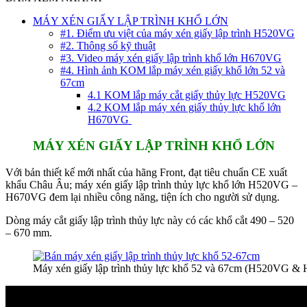
MÁY XÉN GIẤY LẬP TRÌNH KHỔ LỚN
#1. Điểm ưu việt của máy xén giấy lập trình H520VG
#2. Thông số kỹ thuật
#3. Video máy xén giấy lập trình khổ lớn H670VG
#4. Hình ảnh KOM lắp máy xén giấy khổ lớn 52 và
67cm
4.1 KOM lắp máy cắt giấy thủy lực H520VG
4.2 KOM lắp máy xén giấy thủy lực khổ lớn
H670VG
MÁY XÉN GIẤY LẬP TRÌNH KHỔ LỚN
Với bản thiết kế mới nhất của hãng Front, đạt tiêu chuẩn CE xuất
khẩu Châu Âu; máy xén giấy lập trình thủy lực khổ lớn H520VG –
H670VG đem lại nhiều công năng, tiện ích cho người sử dụng.
Dòng máy cắt giấy lập trình thủy lực này có các khổ cắt 490 – 520
– 670 mm.
Máy xén giấy lập trình thủy lực khổ 52 và 67cm (H520VG 