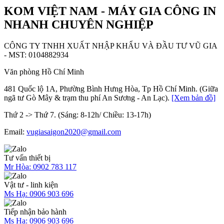
KOM VIỆT NAM - MÁY GIA CÔNG IN
NHANH CHUYÊN NGHIỆP
CÔNG TY TNHH XUẤT NHẬP KHẨU VÀ ĐẦU TƯ VŨ GIA
- MST: 0104882934
Văn phòng Hồ Chí Minh
481 Quốc lộ 1A, Phường Bình Hưng Hòa, Tp Hồ Chí Minh. (Giữa
ngã tư Gò Mây & trạm thu phí An Sương - An Lạc).
[Xem bản đồ]
Thứ 2 -> Thứ 7. (Sáng: 8-12h/ Chiều: 13-17h)
Email:
vugiasaigon2020@gmail.com
Tư vấn thiết bị
Mr Hòa:
0902 783 117
Vật tư - linh kiện
Ms Hạ:
0906 903 696
Tiếp nhận bảo hành
Ms Hạ:
0906 903 696