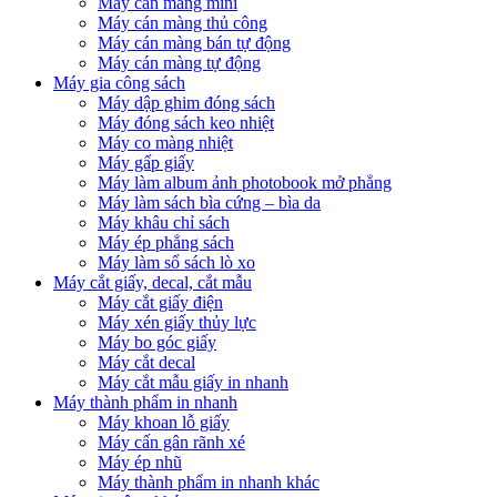
Máy cán màng mini
Máy cán màng thủ công
Máy cán màng bán tự động
Máy cán màng tự động
Máy gia công sách
Máy dập ghim đóng sách
Máy đóng sách keo nhiệt
Máy co màng nhiệt
Máy gấp giấy
Máy làm album ảnh photobook mở phẳng
Máy làm sách bìa cứng – bìa da
Máy khâu chỉ sách
Máy ép phẳng sách
Máy làm sổ sách lò xo
Máy cắt giấy, decal, cắt mẫu
Máy cắt giấy điện
Máy xén giấy thủy lực
Máy bo góc giấy
Máy cắt decal
Máy cắt mẫu giấy in nhanh
Máy thành phẩm in nhanh
Máy khoan lỗ giấy
Máy cấn gân rãnh xé
Máy ép nhũ
Máy thành phẩm in nhanh khác