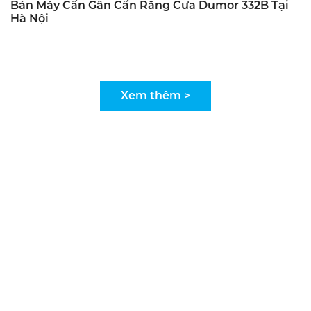
Bán Máy Cấn Gân Cấn Răng Cưa Dumor 332B Tại
Hà Nội
Xem thêm >
KOM VIỆT NAM - MÁY GIA CÔNG IN NHANH
CHUYÊN NGHIỆP
CÔNG TY TNHH XUẤT NHẬP KHẨU VÀ ĐẦU TƯ
VŨ GIA - MST: 0104882934
VĂN PHÒNG HỒ CHÍ MINH
481 Quốc lộ 1A, Phường Bình Hưng Hòa, Tp Hồ