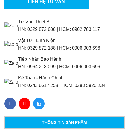
LIÊN HỆ TƯ VẤN
Tư Vấn Thiết Bị
HN:
0329 872 688
|
HCM:
0902 783 117
Vật Tư - Linh Kiện
HN:
0329 872 188
|
HCM:
0906 903 696
Tiếp Nhận Bảo Hành
HN:
0964 213 099
|
HCM:
0906 903 696
Kế Toán - Hành Chính
HN:
0243 6617 259
|
HCM:
0283 5920 234
THÔNG TIN SẢN PHẨM