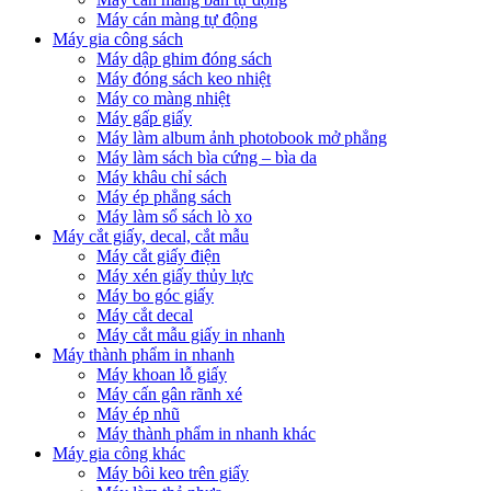
Máy cán màng tự động
Máy gia công sách
Máy dập ghim đóng sách
Máy đóng sách keo nhiệt
Máy co màng nhiệt
Máy gấp giấy
Máy làm album ảnh photobook mở phẳng
Máy làm sách bìa cứng – bìa da
Máy khâu chỉ sách
Máy ép phẳng sách
Máy làm sổ sách lò xo
Máy cắt giấy, decal, cắt mẫu
Máy cắt giấy điện
Máy xén giấy thủy lực
Máy bo góc giấy
Máy cắt decal
Máy cắt mẫu giấy in nhanh
Máy thành phẩm in nhanh
Máy khoan lỗ giấy
Máy cấn gân rãnh xé
Máy ép nhũ
Máy thành phẩm in nhanh khác
Máy gia công khác
Máy bôi keo trên giấy