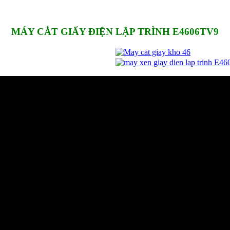
MÁY CẮT GIẤY ĐIỆN LẬP TRÌNH E4606TV9