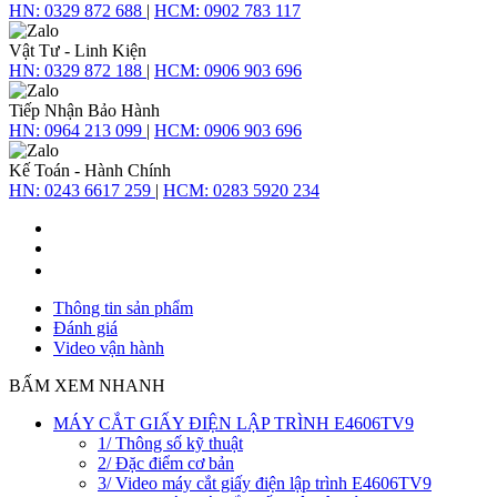
HN:
0329 872 688
|
HCM:
0902 783 117
Vật Tư - Linh Kiện
HN:
0329 872 188
|
HCM:
0906 903 696
Tiếp Nhận Bảo Hành
HN:
0964 213 099
|
HCM:
0906 903 696
Kế Toán - Hành Chính
HN:
0243 6617 259
|
HCM:
0283 5920 234
Thông tin sản phẩm
Đánh giá
Video vận hành
BẤM XEM NHANH
MÁY CẮT GIẤY ĐIỆN LẬP TRÌNH E4606TV9
1/ Thông số kỹ thuật
2/ Đặc điểm cơ bản
3/ Video máy cắt giấy điện lập trình E4606TV9