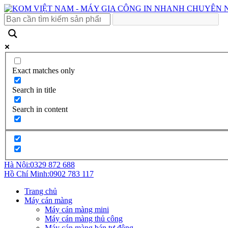
Exact matches only
Search in title
Search in content
Hà Nội:
0329 872 688
Hồ Chí Minh:
0902 783 117
Trang chủ
Máy cán màng
Máy cán màng mini
Máy cán màng thủ công
Máy cán màng bán tự động