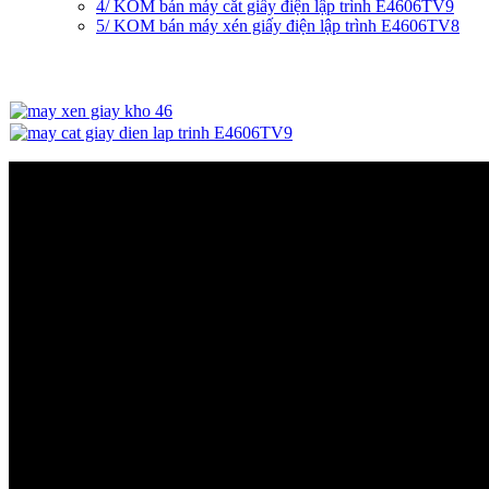
4/ KOM bán máy cắt giấy điện lập trình E4606TV9
5/ KOM bán máy xén giấy điện lập trình E4606TV8