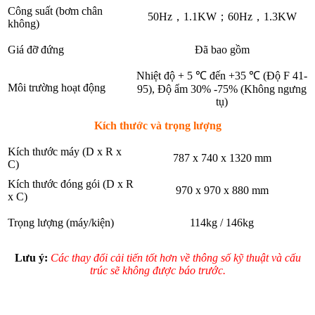
Công suất (bơm chân
50Hz，1.1KW；60Hz，1.3KW
không)
Giá đỡ đứng
Đã bao gồm
Nhiệt độ + 5 ℃ đến +35 ℃ (Độ F 41-
Môi trường hoạt động
95), Độ ẩm 30% -75% (Không ngưng
tụ)
Kích thước và trọng lượng
Kích thước máy (D x R x
787 x 740 x 1320 mm
C)
Kích thước đóng gói (D x R
970 x 970 x 880 mm
x C)
Trọng lượng (máy/kiện)
114kg / 146kg
Lưu ý:
Các thay đổi cải tiến tốt hơn về thông số kỹ thuật và cấu
trúc sẽ không được báo trước.