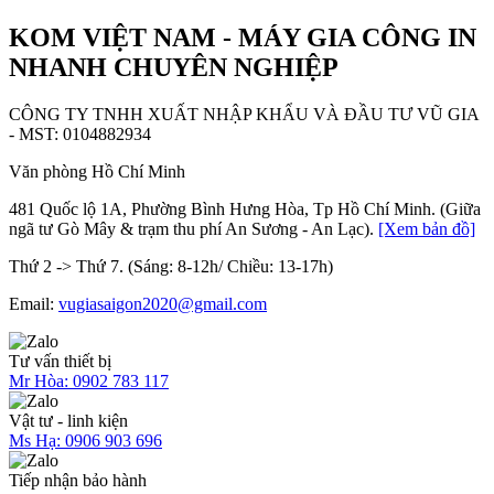
KOM VIỆT NAM - MÁY GIA CÔNG IN
NHANH CHUYÊN NGHIỆP
CÔNG TY TNHH XUẤT NHẬP KHẨU VÀ ĐẦU TƯ VŨ GIA
- MST: 0104882934
Văn phòng Hồ Chí Minh
481 Quốc lộ 1A, Phường Bình Hưng Hòa, Tp Hồ Chí Minh. (Giữa
ngã tư Gò Mây & trạm thu phí An Sương - An Lạc).
[Xem bản đồ]
Thứ 2 -> Thứ 7. (Sáng: 8-12h/ Chiều: 13-17h)
Email:
vugiasaigon2020@gmail.com
Tư vấn thiết bị
Mr Hòa:
0902 783 117
Vật tư - linh kiện
Ms Hạ:
0906 903 696
Tiếp nhận bảo hành