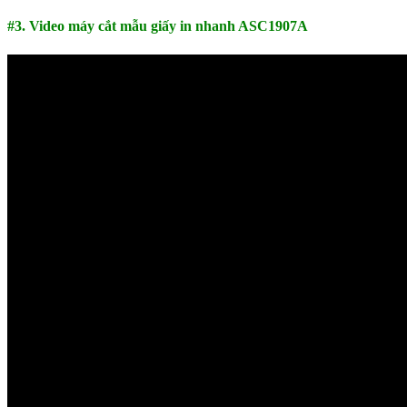
#3. Video máy cắt mẫu giấy in nhanh ASC1907A