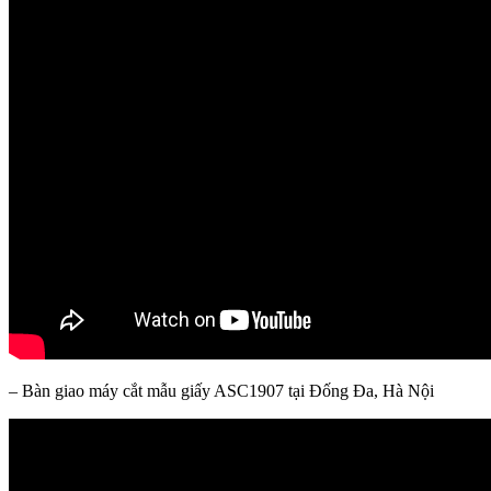
– Bàn giao máy cắt mẫu giấy ASC1907 tại Đống Đa, Hà Nội