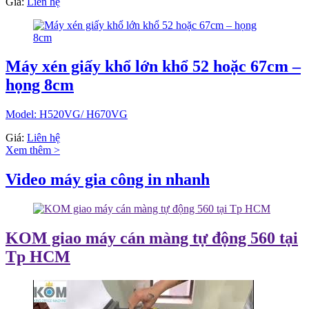
Giá:
Liên hệ
Máy xén giấy khổ lớn khổ 52 hoặc 67cm –
họng 8cm
Model: H520VG/ H670VG
Giá:
Liên hệ
Xem thêm >
Video máy gia công in nhanh
KOM giao máy cán màng tự động 560 tại
Tp HCM