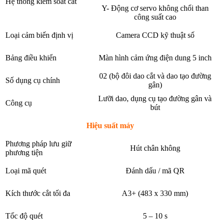
Hệ thống kiểm soát cắt
Y- Động cơ servo không chổi than
công suất cao
Loại cảm biến định vị
Camera CCD kỹ thuật số
Bảng điều khiển
Màn hình cảm ứng điện dung 5 inch
02 (bộ đôi dao cắt và dao tạo đường
Số dụng cụ chính
gân)
Lưỡi dao, dụng cụ tạo đường gân và
Công cụ
bút
Hiệu suất máy
Phương pháp lưu giữ
Hút chân không
phương tiện
Loại mã quét
Đánh dấu / mã QR
Kích thước cắt tối đa
A3+ (483 x 330 mm)
Tốc độ quét
5 – 10 s