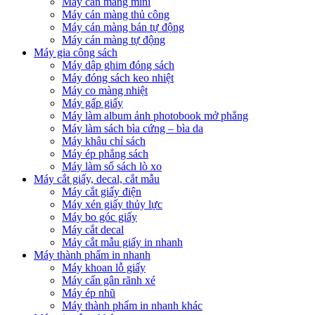
Máy cán màng mini
Máy cán màng thủ công
Máy cán màng bán tự động
Máy cán màng tự động
Máy gia công sách
Máy dập ghim đóng sách
Máy đóng sách keo nhiệt
Máy co màng nhiệt
Máy gấp giấy
Máy làm album ảnh photobook mở phẳng
Máy làm sách bìa cứng – bìa da
Máy khâu chỉ sách
Máy ép phẳng sách
Máy làm sổ sách lò xo
Máy cắt giấy, decal, cắt mẫu
Máy cắt giấy điện
Máy xén giấy thủy lực
Máy bo góc giấy
Máy cắt decal
Máy cắt mẫu giấy in nhanh
Máy thành phẩm in nhanh
Máy khoan lỗ giấy
Máy cấn gân rãnh xé
Máy ép nhũ
Máy thành phẩm in nhanh khác