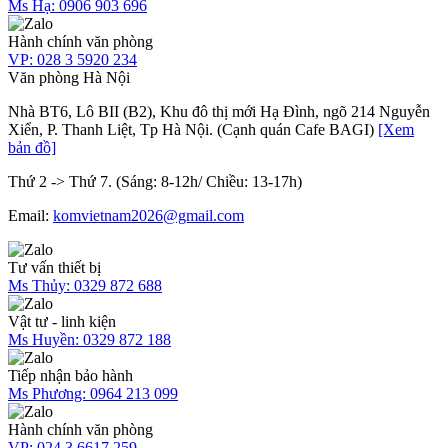
Ms Hạ:
0906 903 696
Hành chính văn phòng
VP:
028 3 5920 234
Văn phòng Hà Nội
Nhà BT6, Lô BII (B2), Khu đô thị mới Hạ Đình, ngõ 214 Nguyễn
Xiển, P. Thanh Liệt, Tp Hà Nội. (Cạnh quán Cafe BAGI)
[Xem
bản đồ]
Thứ 2 -> Thứ 7. (Sáng: 8-12h/ Chiều: 13-17h)
Email:
komvietnam2026@gmail.com
Tư vấn thiết bị
Ms Thủy:
0329 872 688
Vật tư - linh kiện
Ms Huyền:
0329 872 188
Tiếp nhận bảo hành
Ms Phương:
0964 213 099
Hành chính văn phòng
VP:
024 3 6617 259