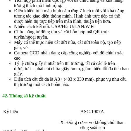
Tích hợp phần mềm độc lập với đa chức năng và khả năng
tương thích mô hình rộng.
Điều khiển trên màn hình cảm ứng 7 inch mới với khả năng
tương tác giao diện thông minh. Hình ảnh trực tiếp có thể
được hiển thị trực tiếp trên màn hình, thuận tiện hơn.
Nhiều cách kết nối: USB/Đĩa U/LAN/WiFi.
Chức năng tự động tìm và cắt hỗn hợp mã QR trực
tuyến/ngoại tuyến.
Máy có thể thực hiện cắt đứt nửa, cắt đứt toàn bộ, tạo nếp
gân, vẽ.
Camera CCD nhận dạng cấp công nghiệp với độ chính xác
cao.
Tỷ lệ chừa giấy ít nhất trên thị trường, tất cả các lề trên –
dưới, trái – phải chỉ chừa giấy 5mm, giảm thiểu tối đa tiêu hao
giấy.
Diện tích cắt tối đa là A3+ (483 x 330 mm), phục vụ nhu cầu
thị trường một cách hoàn hảo.
#2. Thông số kỹ thuật
Ký hiệu
ASC-1907A
X- Động cơ servo không chổi than
công suất cao