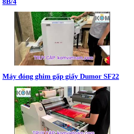
8B/4
Máy đóng ghim gấp giấy Dumor SF22