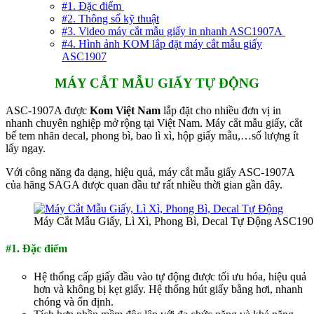
#1. Đặc điểm
#2. Thông số kỹ thuật
#3. Video máy cắt mẫu giấy in nhanh ASC1907A
#4. Hình ảnh KOM lắp đặt máy cắt mẫu giấy
ASC1907
MÁY CẮT MẪU GIẤY TỰ ĐỘNG
ASC-1907A được
Kom Việt Nam
lắp đặt cho nhiều đơn vị in
nhanh chuyên nghiệp mở rộng tại Việt Nam. Máy cắt mẫu giấy, cắt
bế tem nhãn decal, phong bì, bao lì xì, hộp giấy mẫu,…số lượng ít
lấy ngay.
Với công năng đa dạng, hiệu quả, máy cắt mẫu giấy ASC-1907A
của hãng SAGA được quan đầu tư rất nhiều thời gian gần đây.
Máy Cắt Mẫu Giấy, Lì Xì, Phong Bì, Decal Tự Động ASC19
#1. Đặc điểm
Hệ thống cấp giấy đầu vào tự động được tối ưu hóa, hiệu quả
hơn và không bị kẹt giấy. Hệ thống hút giấy bằng hơi, nhanh
chóng và ổn định.