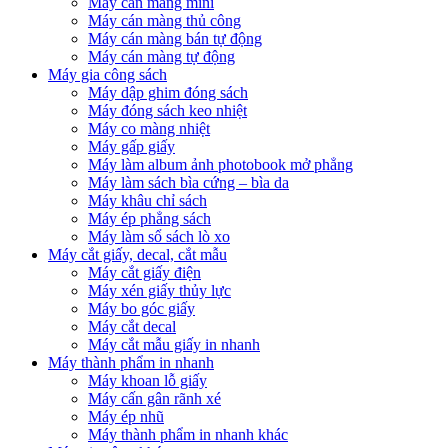
Máy cán màng mini
Máy cán màng thủ công
Máy cán màng bán tự động
Máy cán màng tự động
Máy gia công sách
Máy dập ghim đóng sách
Máy đóng sách keo nhiệt
Máy co màng nhiệt
Máy gấp giấy
Máy làm album ảnh photobook mở phẳng
Máy làm sách bìa cứng – bìa da
Máy khâu chỉ sách
Máy ép phẳng sách
Máy làm sổ sách lò xo
Máy cắt giấy, decal, cắt mẫu
Máy cắt giấy điện
Máy xén giấy thủy lực
Máy bo góc giấy
Máy cắt decal
Máy cắt mẫu giấy in nhanh
Máy thành phẩm in nhanh
Máy khoan lỗ giấy
Máy cấn gân rãnh xé
Máy ép nhũ
Máy thành phẩm in nhanh khác