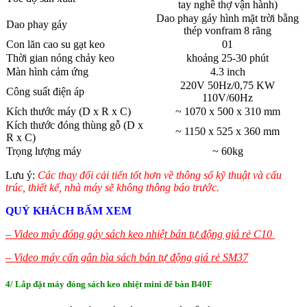
tay nghề thợ vận hành)
Dao phay gáy hình mặt trời bằng
Dao phay gáy
thép vonfram 8 răng
Con lăn cao su gạt keo
01
Thời gian nóng chảy keo
khoảng 25-30 phút
Màn hình cảm ứng
4.3 inch
220V 50Hz/0,75 KW
Công suất điện áp
110V/60Hz
Kích thước máy (D x R x C)
~ 1070 x 500 x 310 mm
Kích thước đóng thùng gỗ (D x
~ 1150 x 525 x 360 mm
R x C)
Trọng lượng máy
~ 60kg
Lưu ý:
Các thay đổi cải tiến tốt hơn về thông số kỹ thuật và cấu
trúc, thiết kế, nhà máy sẽ không thông báo trước.
QUÝ KHÁCH BẤM XEM
– Video máy đóng gáy sách keo nhiệt bán tự động giá rẻ C10
– Video máy cấn gân bìa sách bán tự động giá rẻ SM37
4/ Lắp đặt máy đóng sách keo nhiệt mini để bàn B40F