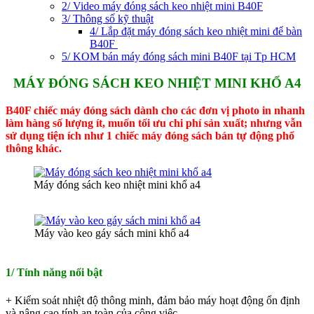
2/ Video máy đóng sách keo nhiệt mini B40F
3/ Thông số kỹ thuật
4/ Lắp đặt máy đóng sách keo nhiệt mini để bàn
B40F
5/ KOM bán máy đóng sách mini B40F tại Tp HCM
MÁY ĐÓNG SÁCH KEO NHIỆT MINI KHỔ A4
B40F chiếc máy đóng sách dành cho các đơn vị photo in nhanh
làm hàng số lượng ít, muốn tối ưu chi phí sản xuất; nhưng vẫn
sử dụng tiện ích như 1 chiếc máy đóng sách bán tự động phổ
thông khác.
Máy đóng sách keo nhiệt mini khổ a4
Máy vào keo gáy sách mini khổ a4
1/ Tính năng nổi bật
+ Kiểm soát nhiệt độ thông minh, đảm bảo máy hoạt động ổn định
và nâng cao tính an toàn của công việc.