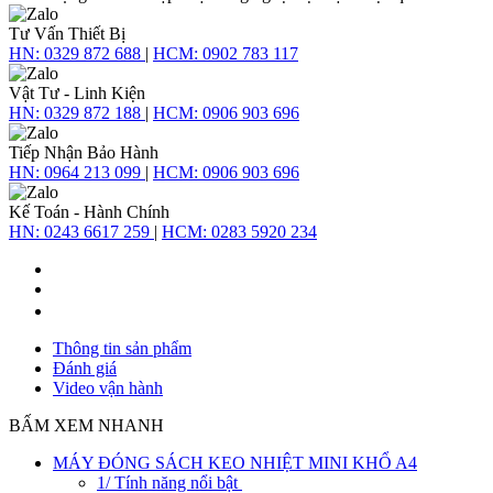
Tư Vấn Thiết Bị
HN:
0329 872 688
|
HCM:
0902 783 117
Vật Tư - Linh Kiện
HN:
0329 872 188
|
HCM:
0906 903 696
Tiếp Nhận Bảo Hành
HN:
0964 213 099
|
HCM:
0906 903 696
Kế Toán - Hành Chính
HN:
0243 6617 259
|
HCM:
0283 5920 234
Thông tin sản phẩm
Đánh giá
Video vận hành
BẤM XEM NHANH
MÁY ĐÓNG SÁCH KEO NHIỆT MINI KHỔ A4
1/ Tính năng nổi bật