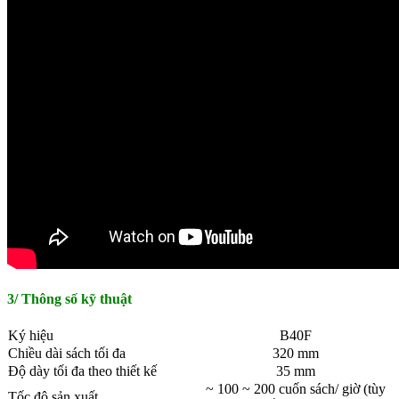
3/ Thông số kỹ thuật
Ký hiệu
B40F
Chiều dài sách tối đa
320 mm
Độ dày tối đa theo thiết kế
35 mm
~ 100 ~ 200 cuốn sách/ giờ (tùy
Tốc độ sản xuất