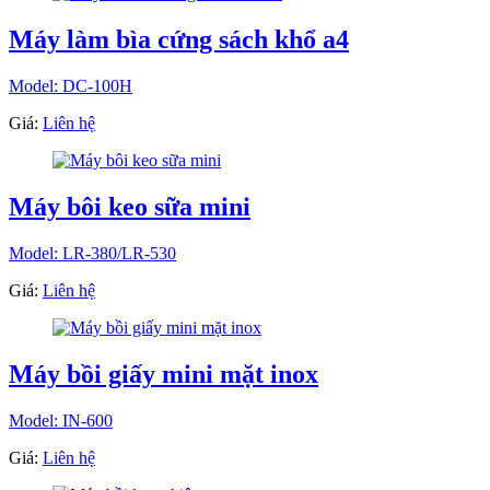
Máy làm bìa cứng sách khổ a4
Model: DC-100H
Giá:
Liên hệ
Máy bôi keo sữa mini
Model: LR-380/LR-530
Giá:
Liên hệ
Máy bồi giấy mini mặt inox
Model: IN-600
Giá:
Liên hệ