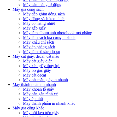
Máy cán màng tự động
Máy gia công sách
Máy dập ghim đóng sách
Máy đóng sách keo nhiệt
Máy co màng nhiệt
Máy gấp giấy
Máy làm album ảnh photobook mở phẳng
Máy làm sách bìa cứng – bìa da
Máy khâu chỉ sách
Máy ép phẳng sách
Máy làm sổ sách lò xo
Máy cắt giấy, decal, cắt mẫu
Máy cắt giấy điện
Máy xén giấy thủy lực
Máy bo góc giấy
Máy cắt decal
Máy cắt mẫu giấy in nhanh
Máy thành phẩm in nhanh
Máy khoan lỗ giấy
Máy cấn gân rãnh xé
Máy ép nhũ
Máy thành phẩm in nhanh khác
Máy gia công khác
Máy bôi keo trên giấy