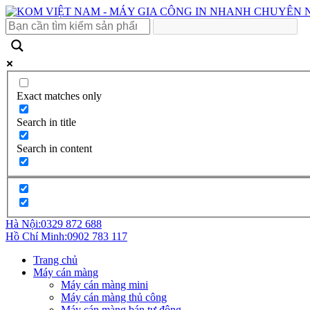
Exact matches only
Search in title
Search in content
Hà Nội:
0329 872 688
Hồ Chí Minh:
0902 783 117
Trang chủ
Máy cán màng
Máy cán màng mini
Máy cán màng thủ công
Máy cán màng bán tự động