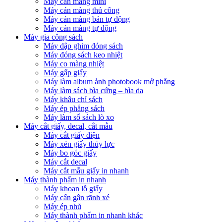
Máy cán màng mini
Máy cán màng thủ công
Máy cán màng bán tự động
Máy cán màng tự động
Máy gia công sách
Máy dập ghim đóng sách
Máy đóng sách keo nhiệt
Máy co màng nhiệt
Máy gấp giấy
Máy làm album ảnh photobook mở phẳng
Máy làm sách bìa cứng – bìa da
Máy khâu chỉ sách
Máy ép phẳng sách
Máy làm sổ sách lò xo
Máy cắt giấy, decal, cắt mẫu
Máy cắt giấy điện
Máy xén giấy thủy lực
Máy bo góc giấy
Máy cắt decal
Máy cắt mẫu giấy in nhanh
Máy thành phẩm in nhanh
Máy khoan lỗ giấy
Máy cấn gân rãnh xé
Máy ép nhũ
Máy thành phẩm in nhanh khác