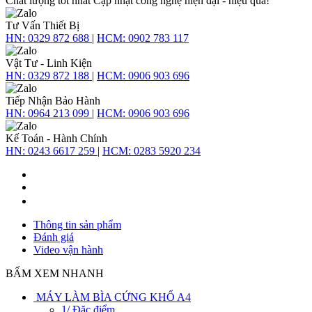
Chất lượng tốt nhất
Cập nhật công nghệ hiện đại - hiệu quả!
Tư Vấn Thiết Bị
HN:
0329 872 688
|
HCM:
0902 783 117
Vật Tư - Linh Kiện
HN:
0329 872 188
|
HCM:
0906 903 696
Tiếp Nhận Bảo Hành
HN:
0964 213 099
|
HCM:
0906 903 696
Kế Toán - Hành Chính
HN:
0243 6617 259
|
HCM:
0283 5920 234
Thông tin sản phẩm
Đánh giá
Video vận hành
BẤM XEM NHANH
MÁY LÀM BÌA CỨNG KHỔ A4
1/ Đặc điểm