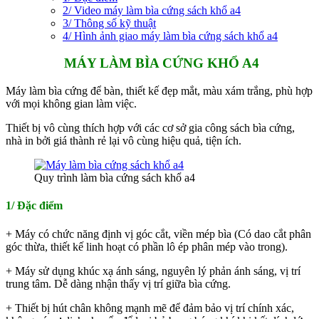
2/ Video máy làm bìa cứng sách khổ a4
3/ Thông số kỹ thuật
4/ Hình ảnh giao máy làm bìa cứng sách khổ a4
MÁY LÀM BÌA CỨNG KHỔ A4
Máy làm bìa cứng để bàn, thiết kế đẹp mắt, màu xám trắng, phù hợp
với mọi không gian làm việc.
Thiết bị vô cùng thích hợp với các cơ sở gia công sách bìa cứng,
nhà in bởi giá thành rẻ lại vô cùng hiệu quả, tiện ích.
Quy trình làm bìa cứng sách khổ a4
1/ Đặc điểm
+ Máy có chức năng định vị góc cắt, viền mép bìa (Có dao cắt phân
góc thừa, thiết kế linh hoạt có phần lô ép phân mép vào trong).
+ Máy sử dụng khúc xạ ánh sáng, nguyên lý phản ánh sáng, vị trí
trung tâm. Dễ dàng nhận thấy vị trí giữa bìa cứng.
+ Thiết bị hút chân không mạnh mẽ để đảm bảo vị trí chính xác,