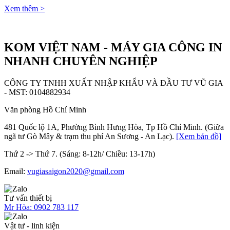
Xem thêm >
KOM VIỆT NAM - MÁY GIA CÔNG IN
NHANH CHUYÊN NGHIỆP
CÔNG TY TNHH XUẤT NHẬP KHẨU VÀ ĐẦU TƯ VŨ GIA
- MST: 0104882934
Văn phòng Hồ Chí Minh
481 Quốc lộ 1A, Phường Bình Hưng Hòa, Tp Hồ Chí Minh. (Giữa
ngã tư Gò Mây & trạm thu phí An Sương - An Lạc).
[Xem bản đồ]
Thứ 2 -> Thứ 7. (Sáng: 8-12h/ Chiều: 13-17h)
Email:
vugiasaigon2020@gmail.com
Tư vấn thiết bị
Mr Hòa:
0902 783 117
Vật tư - linh kiện