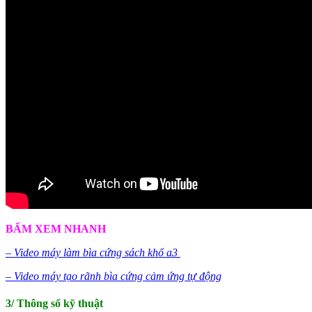
BẤM XEM NHANH
– Video máy làm bìa cứng sách khổ a3
– Video máy tạo rãnh bìa cứng cảm ứng tự động
3/ Thông số kỹ thuật