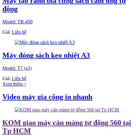
Máy tạo rãnh bìa cứng sách cảm ứng tự
động
Model: TB-450
Giá:
Liên hệ
Máy đóng sách keo nhiệt A3
Model: T7 (a3)
Giá:
Liên hệ
Xem thêm >
Video máy gia công in nhanh
KOM giao máy cán màng tự động 560 tại
Tp HCM