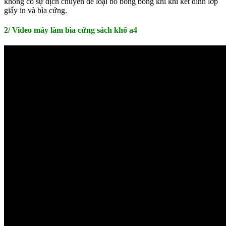
không có sự dịch chuyển để loại bỏ bong bóng khí khi kết dính lớp
giấy in và bìa cứng.
2/ Video máy làm bìa cứng sách khổ a4