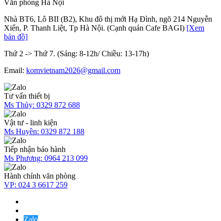
Văn phòng Hà Nội
Nhà BT6, Lô BII (B2), Khu đô thị mới Hạ Đình, ngõ 214 Nguyễn
Xiển, P. Thanh Liệt, Tp Hà Nội. (Cạnh quán Cafe BAGI)
[Xem
bản đồ]
Thứ 2 -> Thứ 7. (Sáng: 8-12h/ Chiều: 13-17h)
Email:
komvietnam2026@gmail.com
Tư vấn thiết bị
Ms Thủy:
0329 872 688
Vật tư - linh kiện
Ms Huyền:
0329 872 188
Tiếp nhận bảo hành
Ms Phương:
0964 213 099
Hành chính văn phòng
VP:
024 3 6617 259
Zalo