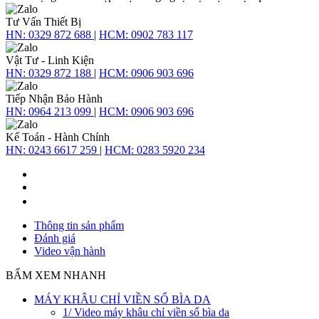
Tư Vấn Thiết Bị
HN:
0329 872 688
|
HCM:
0902 783 117
Vật Tư - Linh Kiện
HN:
0329 872 188
|
HCM:
0906 903 696
Tiếp Nhận Bảo Hành
HN:
0964 213 099
|
HCM:
0906 903 696
Kế Toán - Hành Chính
HN:
0243 6617 259
|
HCM:
0283 5920 234
Thông tin sản phẩm
Đánh giá
Video vận hành
BẤM XEM NHANH
MÁY KHÂU CHỈ VIỀN SỔ BÌA DA
1/ Video máy khâu chỉ viền sổ bìa da