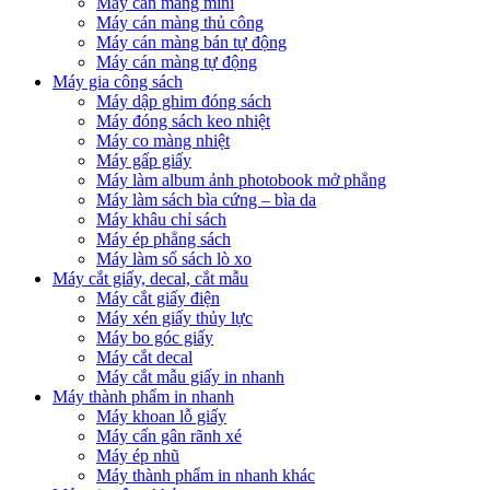
Máy cán màng mini
Máy cán màng thủ công
Máy cán màng bán tự động
Máy cán màng tự động
Máy gia công sách
Máy dập ghim đóng sách
Máy đóng sách keo nhiệt
Máy co màng nhiệt
Máy gấp giấy
Máy làm album ảnh photobook mở phẳng
Máy làm sách bìa cứng – bìa da
Máy khâu chỉ sách
Máy ép phẳng sách
Máy làm sổ sách lò xo
Máy cắt giấy, decal, cắt mẫu
Máy cắt giấy điện
Máy xén giấy thủy lực
Máy bo góc giấy
Máy cắt decal
Máy cắt mẫu giấy in nhanh
Máy thành phẩm in nhanh
Máy khoan lỗ giấy
Máy cấn gân rãnh xé
Máy ép nhũ
Máy thành phẩm in nhanh khác