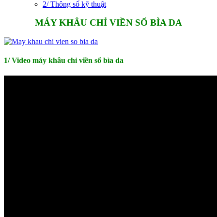
2/ Thông số kỹ thuật
MÁY KHÂU CHỈ VIỀN SỔ BÌA DA
1/ Video máy khâu chỉ viền sổ bìa da