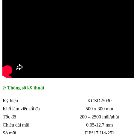
2/ Thông số kỹ thuật
Ký hiệu
KCSD-5030
Khổ làm việc tối đa
500 x 300 mm
Tốc độ
200 – 2500 mũi/phút
Chiều dài mũi
0.05-12.7 mm
Số mũi
DP*17 [14-25]