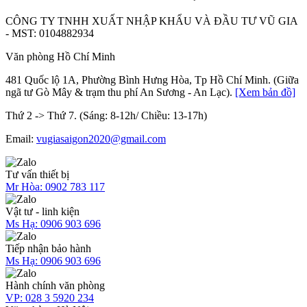
CÔNG TY TNHH XUẤT NHẬP KHẨU VÀ ĐẦU TƯ VŨ GIA
- MST: 0104882934
Văn phòng Hồ Chí Minh
481 Quốc lộ 1A, Phường Bình Hưng Hòa, Tp Hồ Chí Minh. (Giữa
ngã tư Gò Mây & trạm thu phí An Sương - An Lạc).
[Xem bản đồ]
Thứ 2 -> Thứ 7. (Sáng: 8-12h/ Chiều: 13-17h)
Email:
vugiasaigon2020@gmail.com
Tư vấn thiết bị
Mr Hòa:
0902 783 117
Vật tư - linh kiện
Ms Hạ:
0906 903 696
Tiếp nhận bảo hành
Ms Hạ:
0906 903 696
Hành chính văn phòng
VP:
028 3 5920 234