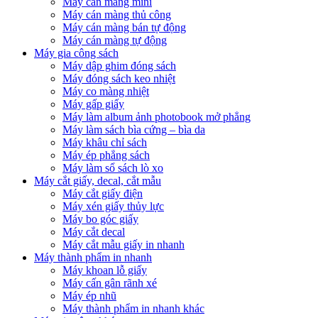
Máy cán màng mini
Máy cán màng thủ công
Máy cán màng bán tự động
Máy cán màng tự động
Máy gia công sách
Máy dập ghim đóng sách
Máy đóng sách keo nhiệt
Máy co màng nhiệt
Máy gấp giấy
Máy làm album ảnh photobook mở phẳng
Máy làm sách bìa cứng – bìa da
Máy khâu chỉ sách
Máy ép phẳng sách
Máy làm sổ sách lò xo
Máy cắt giấy, decal, cắt mẫu
Máy cắt giấy điện
Máy xén giấy thủy lực
Máy bo góc giấy
Máy cắt decal
Máy cắt mẫu giấy in nhanh
Máy thành phẩm in nhanh
Máy khoan lỗ giấy
Máy cấn gân rãnh xé
Máy ép nhũ
Máy thành phẩm in nhanh khác