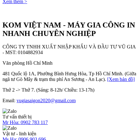
Xem thêm >
KOM VIỆT NAM - MÁY GIA CÔNG IN
NHANH CHUYÊN NGHIỆP
CÔNG TY TNHH XUẤT NHẬP KHẨU VÀ ĐẦU TƯ VŨ GIA
- MST: 0104882934
Văn phòng Hồ Chí Minh
481 Quốc lộ 1A, Phường Bình Hưng Hòa, Tp Hồ Chí Minh. (Giữa
ngã tư Gò Mây & trạm thu phí An Sương - An Lạc).
[Xem bản đồ]
Thứ 2 -> Thứ 7. (Sáng: 8-12h/ Chiều: 13-17h)
Email:
vugiasaigon2020@gmail.com
Tư vấn thiết bị
Mr Hòa:
0902 783 117
Vật tư - linh kiện
Ms Hạ:
0906 903 696