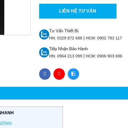
LIÊN HỆ TƯ VẤN
Tư Vấn Thiết Bị
|
HN:
0329 872 688
HCM:
0902 783 117
Tiếp Nhận Bảo Hành
|
HN:
0964 213 099
HCM:
0906 903 696
NHANH
 SÓNG