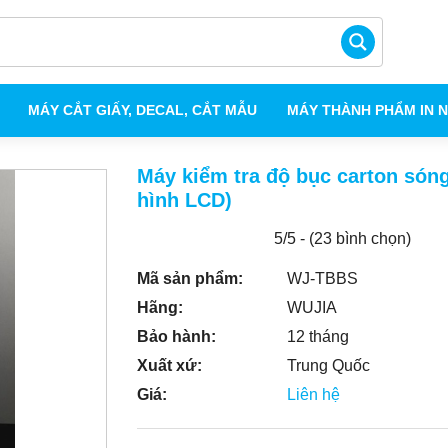
MÁY CẮT GIẤY, DECAL, CẮT MẪU
MÁY THÀNH PHẨM IN 
Máy kiểm tra độ bục carton són
hình LCD)
5/5 - (23 bình chọn)
Mã sản phẩm:
WJ-TBBS
Hãng:
WUJIA
Bảo hành:
12 tháng
Xuất xứ:
Trung Quốc
Giá:
Liên hệ