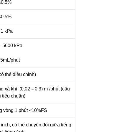
±0.5%
≤0.5%
.1 kPa
 5600 kPa
5mL/phút
ó thể điều chỉnh)
g xả khí (0,02～0,3) m³/phút (cấu
i tiêu chuẩn)
ng vòng 1 phút <10%FS
nch, có thể chuyển đổi giữa tiếng
và tiếng Anh