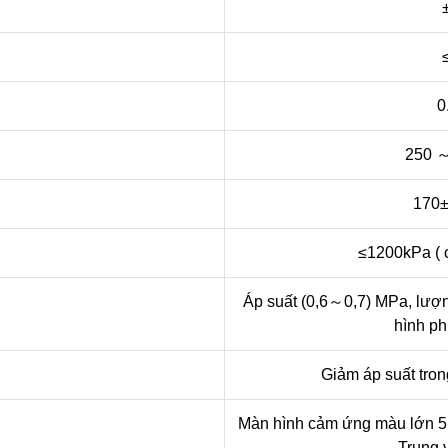
0
250 ～
170±
≤1200kPa ( c
Áp suất (0,6～0,7) MPa, lượn
hình ph
Giảm áp suất tro
Màn hình cảm ứng màu lớn 5 i
Trung 