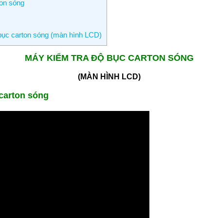
ton sóng
 bục carton sóng (màn hình LCD)
MÁY KIỂM TRA ĐỘ BỤC CARTON SÓNG
(MÀN HÌNH LCD)
 carton sóng