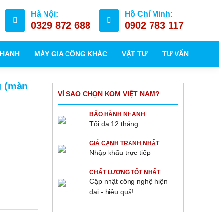
Hà Nội:
Hồ Chí Minh:
0329 872 688
0902 783 117
NHANH
MÁY GIA CÔNG KHÁC
VẬT TƯ
TƯ VẤN
g (màn
VÌ SAO CHỌN KOM VIỆT NAM?
BẢO HÀNH NHANH
Tối đa 12 tháng
GIÁ CẠNH TRANH NHẤT
Nhập khẩu trực tiếp
CHẤT LƯỢNG TỐT NHẤT
Cập nhật công nghệ hiện
đại - hiệu quả!