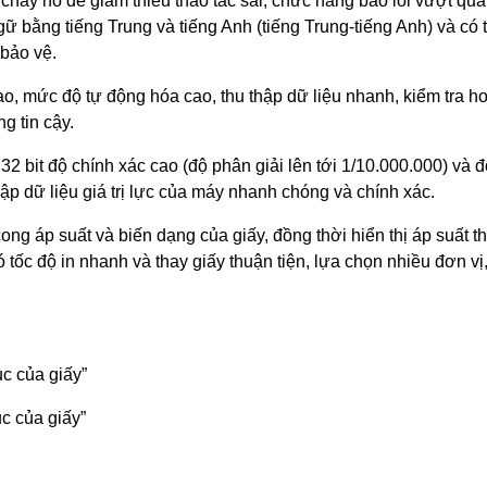
áy nổ để giảm thiểu thao tác sai, chức năng báo lỗi vượt quá
ữ bằng tiếng Trung và tiếng Anh (tiếng Trung-tiếng Anh) và có 
bảo vệ.
o, mức độ tự động hóa cao, thu thập dữ liệu nhanh, kiểm tra h
g tin cậy.
 bit độ chính xác cao (độ phân giải lên tới 1/10.000.000) và đ
p dữ liệu giá trị lực của máy nhanh chóng và chính xác.
ong áp suất và biến dạng của giấy, đồng thời hiển thị áp suất 
 tốc độ in nhanh và thay giấy thuận tiện, lựa chọn nhiều đơn vị
c của giấy”
c của giấy”