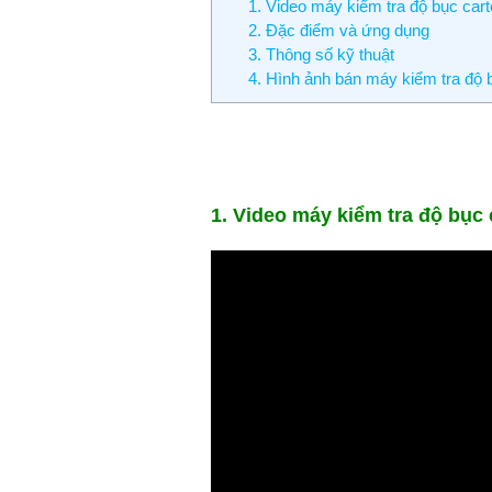
1. Video máy kiểm tra độ bục car
2. Đặc điểm và ứng dụng
3. Thông số kỹ thuật
4. Hình ảnh bán máy kiểm tra độ
1. Video máy kiểm tra độ bục