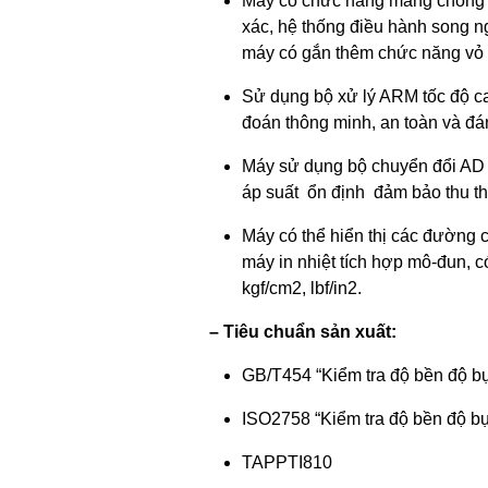
Máy có chức năng màng chống ch
xác, hệ thống điều hành song ng
máy có gắn thêm chức năng vỏ 
Sử dụng bộ xử lý ARM tốc độ ca
đoán thông minh, an toàn và đán
Máy sử dụng bộ chuyển đổi AD 32
áp suất ổn định đảm bảo thu thậ
Máy có thể hiển thị các đường c
máy in nhiệt tích hợp mô-đun, có
kgf/cm2, lbf/in2.
– Tiêu chuẩn sản xuất:
GB/T454 “Kiểm tra độ bền độ bụ
ISO2758 “Kiểm tra độ bền độ bụ
TAPPTI810