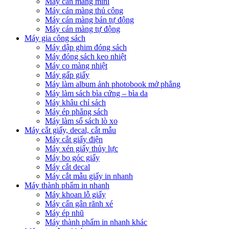
Máy cán màng mini
Máy cán màng thủ công
Máy cán màng bán tự động
Máy cán màng tự động
Máy gia công sách
Máy dập ghim đóng sách
Máy đóng sách keo nhiệt
Máy co màng nhiệt
Máy gấp giấy
Máy làm album ảnh photobook mở phẳng
Máy làm sách bìa cứng – bìa da
Máy khâu chỉ sách
Máy ép phẳng sách
Máy làm sổ sách lò xo
Máy cắt giấy, decal, cắt mẫu
Máy cắt giấy điện
Máy xén giấy thủy lực
Máy bo góc giấy
Máy cắt decal
Máy cắt mẫu giấy in nhanh
Máy thành phẩm in nhanh
Máy khoan lỗ giấy
Máy cấn gân rãnh xé
Máy ép nhũ
Máy thành phẩm in nhanh khác