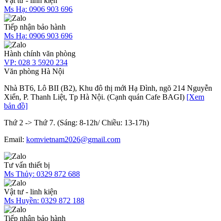
Vật tư - linh kiện
Ms Hạ:
0906 903 696
Tiếp nhận bảo hành
Ms Hạ:
0906 903 696
Hành chính văn phòng
VP:
028 3 5920 234
Văn phòng Hà Nội
Nhà BT6, Lô BII (B2), Khu đô thị mới Hạ Đình, ngõ 214 Nguyễn
Xiển, P. Thanh Liệt, Tp Hà Nội. (Cạnh quán Cafe BAGI)
[Xem
bản đồ]
Thứ 2 -> Thứ 7. (Sáng: 8-12h/ Chiều: 13-17h)
Email:
komvietnam2026@gmail.com
Tư vấn thiết bị
Ms Thủy:
0329 872 688
Vật tư - linh kiện
Ms Huyền:
0329 872 188
Tiếp nhận bảo hành