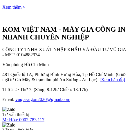
Xem thêm >
KOM VIỆT NAM - MÁY GIA CÔNG IN
NHANH CHUYÊN NGHIỆP
CÔNG TY TNHH XUẤT NHẬP KHẨU VÀ ĐẦU TƯ VŨ GIA
- MST: 0104882934
Văn phòng Hồ Chí Minh
481 Quốc lộ 1A, Phường Bình Hưng Hòa, Tp Hồ Chí Minh. (Giữa
ngã tư Gò Mây & trạm thu phí An Sương - An Lạc).
[Xem bản đồ]
Thứ 2 -> Thứ 7. (Sáng: 8-12h/ Chiều: 13-17h)
Email:
vugiasaigon2020@gmail.com
Tư vấn thiết bị
Mr Hòa:
0902 783 117