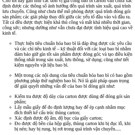
Cho tới nay gần như các đơn vị gia công bao bì carton vẫn chưa xác
định được các thông số ảnh hưởng đến quá trình sản xuất, quá trình
lưu chuyển. Cũng như chưa thể mô phỏng được quá trình đóng gói
sản phẩm; các giải pháp thay đổi giữa các yếu tố đầu vào và đầu ra.
Tất cả đều được thực hiện khá thủ công và mất khá nhiều thời gian,
công sức; nhưng dường như vẫn chưa đạt được tính hiệu quả cao về
kinh tế.
Thực hiện tiêu chuẩn hóa bao bì là đáp ứng được các yêu cầu
và các chỉ tiêu kinh tế – kỹ thuật đối với các loại bao bì nhằm
đảm bảo giữ gìn tốt sản phẩm được đóng gói; và tạo điều kiện
thống nhất trong sản xuất, lưu thông, sử dụng; cũng như tiết
kiệm nguyên vật liệu bao bì.
Một trong các nội dung của tiêu chuẩn hóa bao bì có bao gồm
phương pháp thử nghiệm bao bì. Nó là giải pháp quan trọng
để giải quyết những vấn đề của bao bì đóng gói như:
Kiểm tra được độ dày của carton được dùng để đóng gói sản
phẩm;
Lấy mẫu giấy để đo định lượng hay để ép cạnh nhằm mục
đích thiết kế cấu trúc thùng carton;
Xác định được độ ẩm, độ bục của giấy carton;
Đo được độ bền của hộp giấy, thùng carton khi bị đục lỗ, khi
bị nén; hay bị rung, bị rơi trong quá trình vận chuyển.....