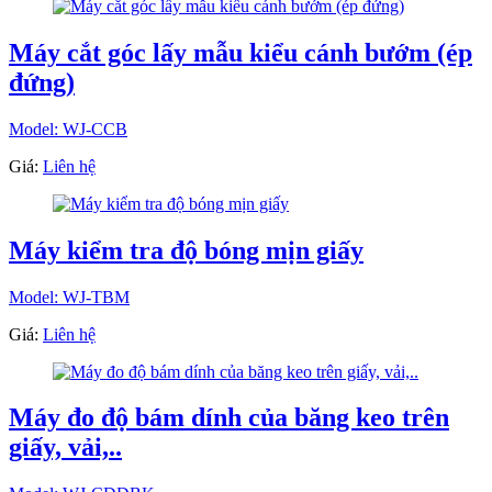
Máy cắt góc lấy mẫu kiểu cánh bướm (ép
đứng)
Model: WJ-CCB
Giá:
Liên hệ
Máy kiểm tra độ bóng mịn giấy
Model: WJ-TBM
Giá:
Liên hệ
Máy đo độ bám dính của băng keo trên
giấy, vải,..