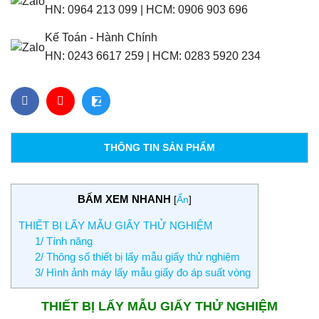
HN:
0964 213 099
|
HCM:
0906 903 696
Kế Toán - Hành Chính
HN:
0243 6617 259
|
HCM:
0283 5920 234
THÔNG TIN SẢN PHẨM
BẤM XEM NHANH
[
Ẩn
]
THIẾT BỊ LẤY MẪU GIẤY THỬ NGHIỆM
1/ Tính năng
2/ Thông số thiết bị lấy mẫu giấy thử nghiệm
3/ Hình ảnh máy lấy mẫu giấy đo áp suất vòng
THIẾT BỊ LẤY MẪU GIẤY THỬ NGHIỆM