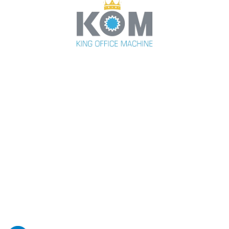
KOM VIỆT NAM - MÁY GIA CÔNG IN NHANH
CHUYÊN NGHIỆP
CÔNG TY TNHH XUẤT NHẬP KHẨU VÀ ĐẦU TƯ VŨ
GIA - MST: 0104882934
VĂN PHÒNG HỒ CHÍ MINH
481 Quốc lộ 1A, Phường Bình Hưng Hòa, Tp Hồ Chí
Minh. (Giữa ngã tư Gò Mây & trạm thu phí An Sương -
An Lạc).
[Xem bản đồ]
Thứ 2 -> Thứ 7. (Sáng: 8-12h/ Chiều: 13-17h)
Email:
vugiasaigon2020@gmail.com