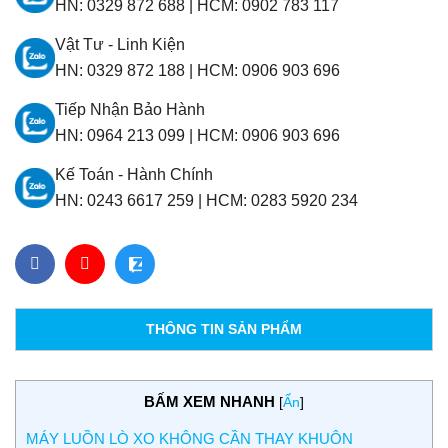
HN:
0329 872 688
|
HCM:
0902 783 117
Vật Tư - Linh Kiện
HN:
0329 872 188
|
HCM:
0906 903 696
Tiếp Nhận Bảo Hành
HN:
0964 213 099
|
HCM:
0906 903 696
Kế Toán - Hành Chính
HN:
0243 6617 259
|
HCM:
0283 5920 234
THÔNG TIN SẢN PHẨM
BẤM XEM NHANH
[
Ẩn
]
MÁY LUỒN LÒ XO KHÔNG CẦN THAY KHUÔN