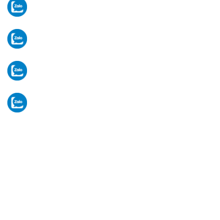
Tư vấn thiết bị
Mr Hòa:
0902 783 117
Vật tư - linh kiện
Ms Hạ:
0906 903 696
Tiếp nhận bảo hành
Ms Hạ:
0906 903 696
Hành chính văn phòng
VP:
028 3 5920 234
VĂN PHÒNG HÀ NỘI
Nhà BT6, Lô BII (B2), Khu đô thị mới Hạ Đình, ngõ
214 Nguyễn Xiển, P. Thanh Liệt, Tp Hà Nội. (Cạnh
quán Cafe BAGI)
[Xem bản đồ]
Thứ 2 -> Thứ 7. (Sáng: 8-12h/ Chiều: 13-17h)