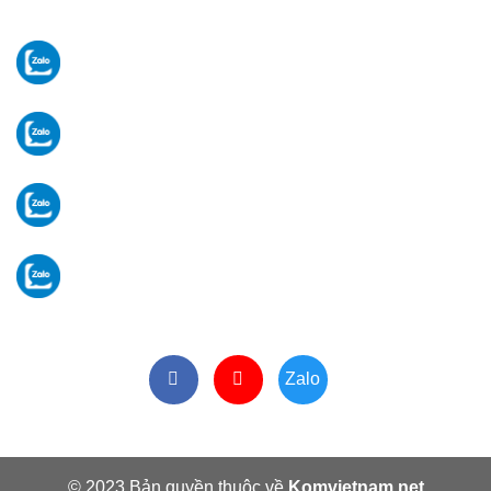
Email:
komvietnam2026@gmail.com
Tư vấn thiết bị
Ms Thủy:
0329 872 688
Vật tư - linh kiện
Ms Huyền:
0329 872 188
Tiếp nhận bảo hành
Ms Phương:
0964 213 099
Hành chính văn phòng
VP:
024 3 6617 259
Zalo
© 2023 Bản quyền thuộc về
Komvietnam.net