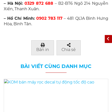
– Hà Nội:
0329 872 688
– B2-BT6 Ngõ 214 Nguyễn
Xiển, Thanh Xuân.
– Hồ Chí Minh:
0902 783 117
– 481 QL1A Bình Hưng
Hòa, Bình Tân.
Bản in
Chia sẻ
BÀI VIẾT CÙNG DANH MỤC