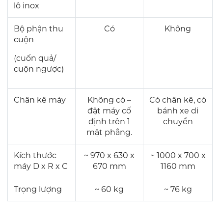
lô inox
Bộ phận thu
Có
Không
cuộn
(cuốn quả/
cuộn ngược)
Chân kê máy
Không có –
Có chân kê, có
đặt máy cố
bánh xe di
định trên 1
chuyển
mặt phẳng.
Kích thước
~ 970 x 630 x
~ 1000 x 700 x
máy D x R x C
670 mm
1160 mm
Trọng lượng
~ 60 kg
~ 76 kg