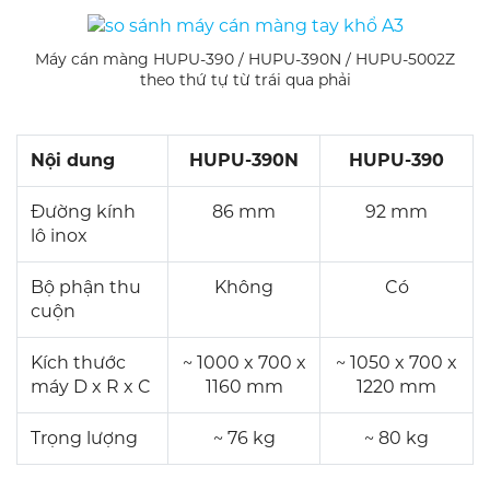
Máy cán màng HUPU-390 / HUPU-390N / HUPU-5002Z
theo thứ tự từ trái qua phải
Nội dung
HUPU-390N
HUPU-390
Đường kính
86 mm
92 mm
lô inox
Bộ phận thu
Không
Có
cuộn
Kích thước
~ 1000 x 700 x
~ 1050 x 700 x
máy D x R x C
1160 mm
1220 mm
Trọng lượng
~ 76 kg
~ 80 kg