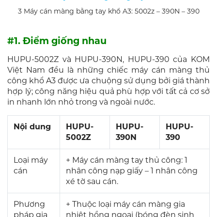
3 Máy cán màng bằng tay khổ A3: 5002z – 390N – 390
#1. Điểm giống nhau
HUPU-5002Z và HUPU-390N, HUPU-390 của KOM
Việt Nam đều là những chiếc máy cán màng thủ
công khổ A3 được ưa chuộng sử dụng bởi giá thành
hợp lý; công năng hiệu quả phù hợp với tất cả cơ sở
in nhanh lớn nhỏ trong và ngoài nước.
Nội dung
HUPU-
HUPU-
HUPU-
5002Z
390N
390
Loại máy
+ Máy cán màng tay thủ công: 1
cán
nhân công nạp giấy – 1 nhân công
xé tờ sau cán.
Phương
+ Thuộc loại máy cán màng gia
pháp gia
nhiệt hồng ngoại (bóng đèn sinh