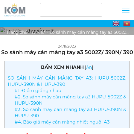
TIN TỨC - KHUYẾN MÃI
Trang chủ
-
Tư vấn
-
So sánh máy cán màng tay a3 5002Z/
390N/ 390
24/11/2023
So sánh máy cán màng tay a3 5002Z/ 390N/ 390
BẤM XEM NHANH
[
Ẩn
]
SO SÁNH MÁY CÁN MÀNG TAY A3: HUPU-5002Z,
HUPU-390N & HUPU-390
#1. Điểm giống nhau
#2. So sánh máy cán màng tay a3 HUPU-5002Z &
HUPU-390N
#3. So sánh máy cán màng tay a3 HUPU-390N &
HUPU-390
#4. Báo giá máy cán màng nhiệt nguội A3