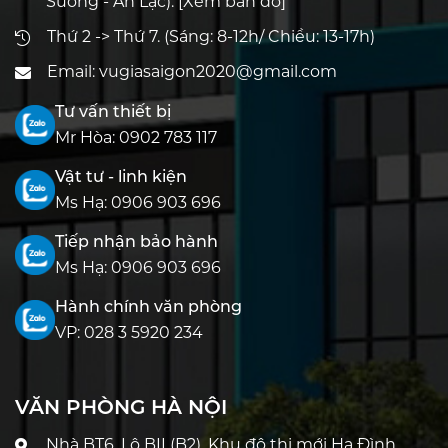
Sương - An Lạc).
[Xem bản đồ]
Thứ 2 -> Thứ 7. (Sáng: 8-12h/ Chiều: 13-17h)
Email:
vugiasaigon2020@gmail.com
Tư vấn thiết bị
Mr Hòa:
0902 783 117
Vật tư - linh kiện
Ms Hạ:
0906 903 696
Tiếp nhận bảo hành
Ms Hạ:
0906 903 696
Hành chính văn phòng
VP:
028 3 5920 234
VĂN PHÒNG HÀ NỘI
Nhà BT6, Lô BII (B2), Khu đô thị mới Hạ Đình,