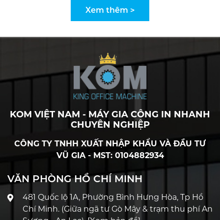
Xem thêm >
KOM VIỆT NAM - MÁY GIA CÔNG IN NHANH
CHUYÊN NGHIỆP
CÔNG TY TNHH XUẤT NHẬP KHẨU VÀ ĐẦU TƯ
VŨ GIA - MST: 0104882934
VĂN PHÒNG HỒ CHÍ MINH
481 Quốc lộ 1A, Phường Bình Hưng Hòa, Tp Hồ
Chí Minh. (Giữa ngã tư Gò Mây & trạm thu phí An