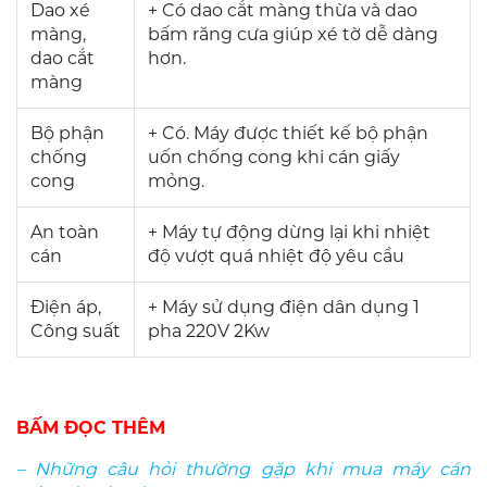
Dao xé
+ Có dao cắt màng thừa và dao
màng,
bấm răng cưa giúp xé tờ dễ dàng
dao cắt
hơn.
màng
Bộ phận
+ Có. Máy được thiết kế bộ phận
chống
uốn chống cong khi cán giấy
cong
mỏng.
An toàn
+ Máy tự động dừng lại khi nhiệt
cán
độ vượt quá nhiệt độ yêu cầu
Điện áp,
+ Máy sử dụng điện dân dụng 1
Công suất
pha 220V 2Kw
BẤM ĐỌC THÊM
– Những câu hỏi thường gặp khi mua máy cán