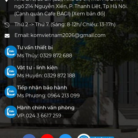
ngõ 214 Nguyễn Xiển, P. Thanh Liệt, Tp Hà Nội.
(Cạnh quán Cafe BAGI)
[Xem bản đồ]
Thứ 2 -> Thứ 7. (Sáng: 8-12h/ Chiều: 13-17h)
Email:
komvietnam2026@gmail.com
Tư vấn thiết bị
Ms Thủy:
0329 872 688
Vật tư - linh kiện
Ms Huyền:
0329 872 188
Tiếp nhận bảo hành
Ms Phương:
0964 213 099
Hành chính văn phòng
VP:
024 3 6617 259