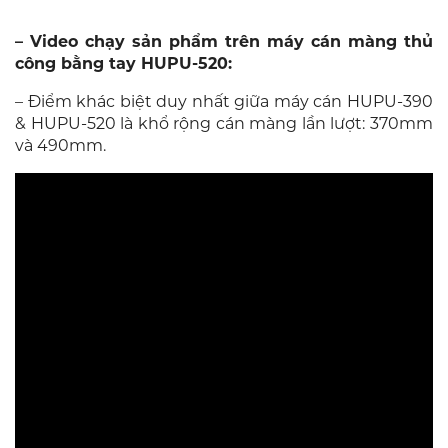
– Video chạy sản phẩm trên máy cán màng thủ
công bằng tay HUPU-520:
– Điểm khác biệt duy nhất giữa máy cán HUPU-390
& HUPU-520 là khổ rộng cán màng lần lượt: 370mm
và 490mm.