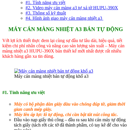
#1. Tính năng ưu việt
#2. Video máy cán màng a3 tự xả tờ HUPU-390X
#3. Thông số kỹ thuật
#4. Hình ảnh giao máy cán màng nhiệt a3
MÁY CÁN MÀNG NHIỆT A3 BÁN TỰ ĐỘNG
Với lợi ích thiết thực đem lại cùng sự đầu tư lâu dài, hiệu quả, tiết
kiệm chi phí nhân công và nâng cao sản lượng sản xuất – Máy cán
màng nhiệt a3 HUPU-390X bản thiết kế mới nhất được rất nhiều
khách hàng gần xa tin dùng.
Máy cán màng nhiệt bán tự động khổ a3
#1. Tính năng ưu việt
Máy có bộ phận dàn giấy đầu vào chống đúp tờ, giảm thời
gian canh mép giấy.
Máy lên áp lực lô tự động, chỉ cần bật tắt nút công tắc.
Đầu vào nạp giấy thủ công – đầu ra sau khi cán máy tự động
tách giấy (tách rời các tờ đã thành phẩm, có tay kê để cho vào