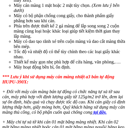
máy xén).
Máy cán màng 1 mặt hoặc 2 mặt tùy chọn.
(Xem lưu ý bên
dưới)
Máy có bộ phận chống cong giấy, cho thành phẩm giấy
phẳng hơn sau khi cán.
Phía trên được thiết kế 2 gá màng để lắp song song 2 cuộn
màng cùng loại hoặc khác loại giúp tiết kiệm thời gian thay
lắp màng.
Máy có dao tạo rãnh xé trên cuộn màng và dao cắt màng thừa
bên mép.
Tốc độ và nhiệt độ có thể tùy chỉnh theo các loại giấy khác
nhau.
Thiết kế máy gọn nhẹ phù hợp để cửa hàng, văn phòng,….
Máy hoạt động bền bỉ, ổn định.
*** Lưu ý khi sử dụng máy cán màng nhiệt a3 bán tự động
HUPU-390X:
+ Đối với máy cán màng bán tự động có chức năng tự xả tờ sau
cán, máy phù hợp với định lượng giấy từ 125g/m2 trở lên, đem lại
sự ổn định, hiệu quả và chạy được tốc độ cao. Khi cán giấy có định
lượng thấp hơn, giấy mỏng hơn, Quý khách hàng sử dụng
máy cán
màng thủ công, có bộ phận cuốn quả chống cong
tại đây.
+ Máy chỉ tự xả tờ khi cán 01 mặt bằng màng nhiệt. Khi cán 02
mặt bằng màng nhiệt hoặc cán 01 mặt bằng màng nguội/ băng keo