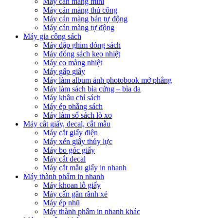
Máy cán màng mini
Máy cán màng thủ công
Máy cán màng bán tự động
Máy cán màng tự động
Máy gia công sách
Máy dập ghim đóng sách
Máy đóng sách keo nhiệt
Máy co màng nhiệt
Máy gấp giấy
Máy làm album ảnh photobook mở phẳng
Máy làm sách bìa cứng – bìa da
Máy khâu chỉ sách
Máy ép phẳng sách
Máy làm sổ sách lò xo
Máy cắt giấy, decal, cắt mẫu
Máy cắt giấy điện
Máy xén giấy thủy lực
Máy bo góc giấy
Máy cắt decal
Máy cắt mẫu giấy in nhanh
Máy thành phẩm in nhanh
Máy khoan lỗ giấy
Máy cấn gân rãnh xé
Máy ép nhũ
Máy thành phẩm in nhanh khác