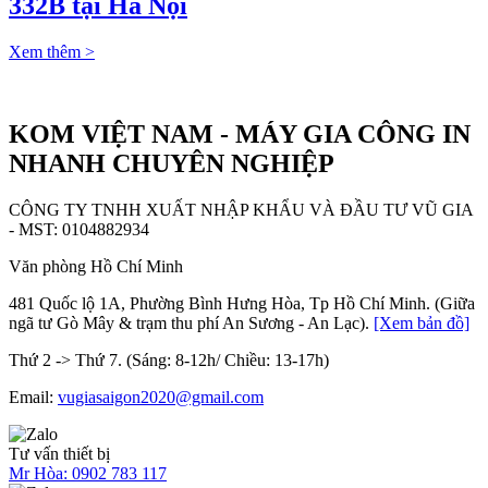
332B tại Hà Nội
Xem thêm >
KOM VIỆT NAM - MÁY GIA CÔNG IN
NHANH CHUYÊN NGHIỆP
CÔNG TY TNHH XUẤT NHẬP KHẨU VÀ ĐẦU TƯ VŨ GIA
- MST: 0104882934
Văn phòng Hồ Chí Minh
481 Quốc lộ 1A, Phường Bình Hưng Hòa, Tp Hồ Chí Minh. (Giữa
ngã tư Gò Mây & trạm thu phí An Sương - An Lạc).
[Xem bản đồ]
Thứ 2 -> Thứ 7. (Sáng: 8-12h/ Chiều: 13-17h)
Email:
vugiasaigon2020@gmail.com
Tư vấn thiết bị
Mr Hòa:
0902 783 117