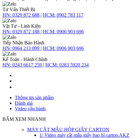
Tư Vấn Thiết Bị
HN:
0329 872 688
|
HCM:
0902 783 117
Vật Tư - Linh Kiện
HN:
0329 872 188
|
HCM:
0906 903 696
Tiếp Nhận Bảo Hành
HN:
0964 213 099
|
HCM:
0906 903 696
Kế Toán - Hành Chính
HN:
0243 6617 259
|
HCM:
0283 5920 234
Thông tin sản phẩm
Đánh giá
Video vận hành
BẤM XEM NHANH
MÁY CẮT MẪU HỘP GIẤY CARTON
1/ Video máy cắt mẫu giấy bao bì carton AKZ