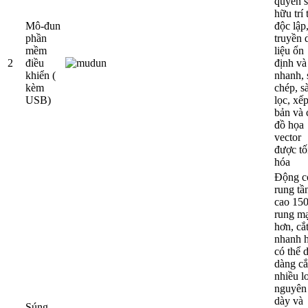
quyền 
hữu trí 
Mô-đun
độc lập
phần
truyền 
mềm
liệu ổn
2
điều
định và
khiển (
nhanh, 
kèm
chép, s
USB)
lọc, xế
bản và 
đồ họa
vector
được tố
hóa
Động c
rung tầ
cao 15
rung m
hơn, cắ
nhanh 
có thể 
dàng cắ
nhiều l
nguyên 
dày và
Súng