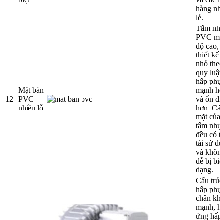
hàng n
lẻ.
Tấm n
PVC m
độ cao,
thiết kế
nhỏ the
quy luật
hấp ph
Mặt bàn
mạnh h
12
PVC
và ổn đ
nhiều lỗ
hơn. Cả
mặt của
tấm nh
đều có 
tái sử 
và khô
dễ bị b
dạng.
Cấu trú
hấp ph
chân k
mạnh, h
ứng hấ