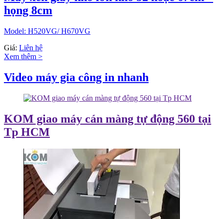
họng 8cm
Model: H520VG/ H670VG
Giá:
Liên hệ
Xem thêm >
Video máy gia công in nhanh
KOM giao máy cán màng tự động 560 tại
Tp HCM