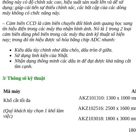
thống này có độ chính xác cao, hiệu suất sản xuất lớn và dễ sử
dụng; giúp cải tiến sự thiếu chính xác, các bất cập của các dòng
máy không có chức năng này.
– Cảm biến CCD là cảm biến chuyển đổi hình ảnh quang học sang
tín hiệu điện trong các máy thu nhận hình ảnh. Nó là 1 trong 2 loại
cảm biến dùng phổ biến trong các máy thu ảnh kỹ thuật số hiện
nay; trong đó tín hiệu được số hóa bằng chip ADC nhanh:
Kiểu dấu tùy chỉnh như dấu chéo, dấu tròn ở giữa.
Sử dụng linh kiện của Nhật.
Nhận dạng thông minh các dấu in để đạt được khả năng cắt
tìm cạnh.
3/ Thông số kỹ thuật
Mã máy
A
AKZ101310: 1300 x 1000 m
Khổ cắt tối đa
AKZ102516: 2500 x 1600 m
(Quý khách tùy chọn 1 khổ làm
việc)
AKZ103018: 1800 x 3000 m
180