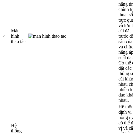
năng ti
chỉnh k
thuật số
trực qu
và lưu 
Màn
cài đặt
4
hình
trước đ
thao tác
sâu của
và chứ
năng á
suất da
Có thể 
đặt các
thông s
cắt khá
nhau c
nhiều l
dao kh
nhau.
Hệ thố
định vị 
hồng n
có thể 
Hệ
vị và cắ
thống