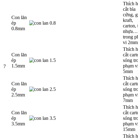
Thích 
cắt bìa
cứng, g
Con lăn
kraft,
ép
carton,
0.8mm
nhựa…
trong 
vi 2mm
Thích 
Con lăn
cắt cart
ép
sóng tr
1.5mm
phạm vi
7
5mm
Thích 
Con lăn
cắt cart
ép
sóng tr
2.5mm
phạm vi
7mm
Thích 
Con lăn
cắt cart
ép
sóng tr
3.5mm
phạm vi
15mm
Thích 