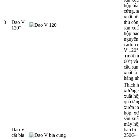
hộp bìa
cứng, s
xuất hộ
8
Dao V
thủ côn
120°
sản xuấ
hộp bao
nguyên 
carton 
V 120°
(một m
60°) và
cầu sản
xuất lô
hàng nh
Thích 
xưởng 
xuất hộ
quà tặn
xưởn in
hộp, x
sản xuấ
máy hộ
Dao V
bao bì
cắt bìa
250G-