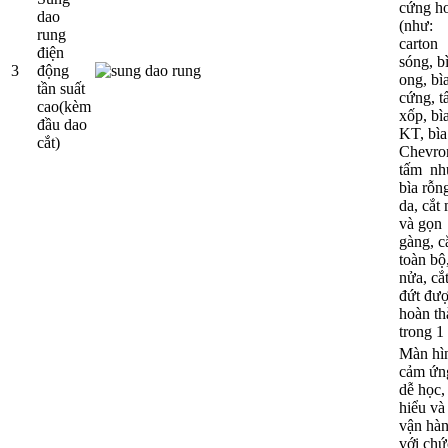
cứng h
dao
(như:
rung
carton
điện
sóng, bì
3
động
ong, bì
tần suất
cứng, 
cao(kèm
xốp, bì
đầu dao
KT, bìa
cắt)
Chevro
tấm nh
bìa rỗn
da, cắt
và gọn
gàng, c
toàn bộ,
nửa, cắt
đứt đư
hoàn th
trong 1 
Màn hì
cảm ứn
dễ học,
hiểu và
vận hàn
với chứ