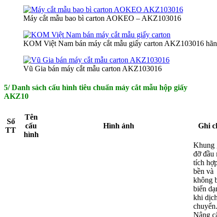
Máy cắt mẫu bao bì carton AOKEO – AKZ103016
KOM Việt Nam bán máy cắt mẫu giấy carton AKZ103016 h
Vũ Gia bán máy cắt mẫu carton AKZ103016
5/ Danh sách cấu hình tiêu chuẩn máy cắt mẫu hộp giấy
AKZ10
Tên
S
ố
cấu
Hình ảnh
Ghi c
TT
hình
Khung 
đỡ đầu
tích hợp
bền và
không b
biến dạ
khi dịc
chuyển
Nâng c