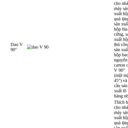
cho nh
máy sả
xuất hộ
quà tặn
sản xuấ
hộp bìa
cứng, s
xuất hộ
Dao V
thủ côn
90°
sản xuấ
hộp bao
nguyên 
carton 
V 90°
(một mặ
45°) và
cầu sản
xuất lô
hàng nh
Thích 
cho nh
máy sả
xuất hộ
quà tặn
sản xuấ