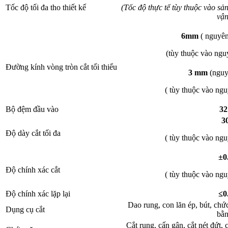
Tốc độ tối đa tho thiết kế
(Tốc độ thực tế tùy thuộc vào sả
vận
6mm
( nguyên
(tùy thuộc vào nguy
Đường kính vòng tròn cắt tối thiểu
3 mm
(nguy
( tùy thuộc vào ngu
Bộ đệm đầu vào
3
3
Độ dày cắt tối đa
( tùy thuộc vào ngu
±0
Độ chính xác cắt
( tùy thuộc vào ngu
Độ chính xác lặp lại
≤0
Dao rung, con lăn ép, bút, chứ
Dụng cụ cắt
bằn
Cắt rung, cấn gân, cắt nét đứt,