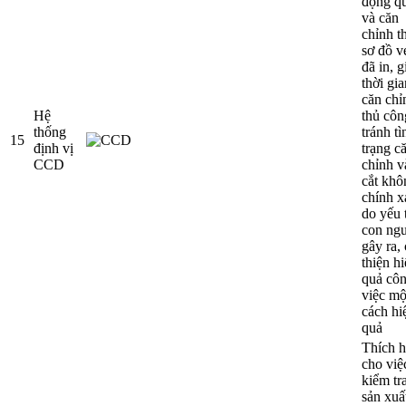
động qu
và căn
chỉnh t
sơ đồ v
đã in, 
thời gia
căn chỉ
Hệ
thủ côn
thống
tránh tì
15
định vị
trạng c
CCD
chỉnh v
cắt khô
chính x
do yếu 
con ng
gây ra, 
thiện h
quả cô
việc mộ
cách hi
quả
Thích 
cho việ
kiểm tr
sản xuấ