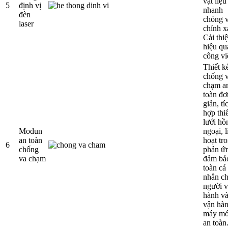
vật liệu
5
định vị
nhanh
đèn
chóng 
laser
chính x
Cải thi
hiệu qu
công vi
Thiết k
chống 
chạm a
toàn đơ
giản, tí
hợp thiế
lưới hồ
Modun
ngoại, l
an toàn
hoạt tr
6
chống
phản ứ
va chạm
đảm bả
toàn cá
nhân c
người 
hành v
vận hà
máy m
an toàn