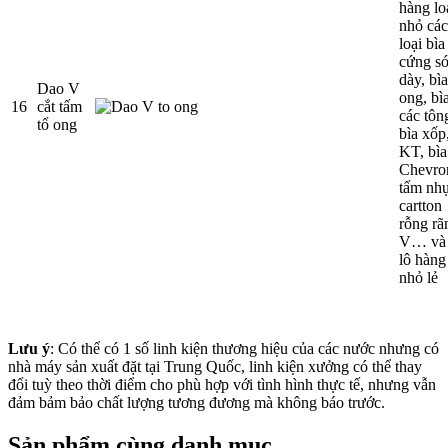
hàng lo
nhỏ các
loại bìa
cứng s
dày, bìa
Dao V
ong, bì
16
cắt tấm
các tôn
tổ ong
bìa xốp
KT, bìa
Chevro
tấm nhự
cartton
rỗng rã
V… và 
lô hàng
nhỏ lẻ
Lưu ý
: Có thể có 1 số linh kiện thương hiệu của các nước nhưng có
nhà máy sản xuất đặt tại Trung Quốc, linh kiện xưởng có thể thay
đổi tuỳ theo thời điểm cho phù hợp với tình hình thực tế, nhưng vẫn
đảm bảm bảo chất lượng tương đương mà không báo trước.
Sản phẩm cùng danh mục