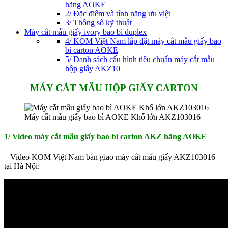
hãng AOKE
2/ Đặc điểm và tính năng ưu việt
3/ Thông số kỹ thuật
Máy cắt mẫu giấy ivory bao bì duplex
4/ KOM Việt Nam lắp đặt máy cắt mẫu giấy bao
bì carton AOKE
5/ Danh sách cấu hình tiêu chuẩn máy cắt mẫu
hộp giấy AKZ10
MÁY CẮT MẪU HỘP GIẤY CARTON
Máy cắt mẫu giấy bao bì AOKE Khổ lớn AKZ103016
1/ Video máy cắt mẫu giấy bao bì carton AKZ hãng AOKE
– Video KOM Việt Nam bàn giao máy cắt mấu giấy AKZ103016
tại Hà Nội: