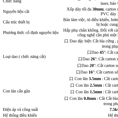
Chức năng
laser, bảo
Xốp dày tối đa
30mm
, carton
Nguyên liệu cắt
PVC dày
Bàn làm việc, tủ điều khiển, bơ
Cấu trúc thiết bị
bị hoặc cung
Hấp phụ chân không. Đối với các
Phương thức cố định nguyên liệu
công nghệ cần phủ một l
口 Dao đặc biệt: Cắt bìa cứng , g
trong ph
口Dao
45
°: Cắt c
Loại dao ( chức năng cắt)
口Dao
26
°: Cắt carton
口Dao
20
°: Cắt carton 
口Dao
16
°: Cắt carton 
口 Con lăn
3.5mm
: Cắt car
口 Con lăn
2.5mm
: Cắt ca
Con lăn cấn gân
口 Con lăn
1.5mm
: Cắt ca
口 Con lăn
0.8mm
: Cắt Cắt bìa
trong p
Điện áp và công suất
7.5k
Hệ thống điều khiển
Hệ th