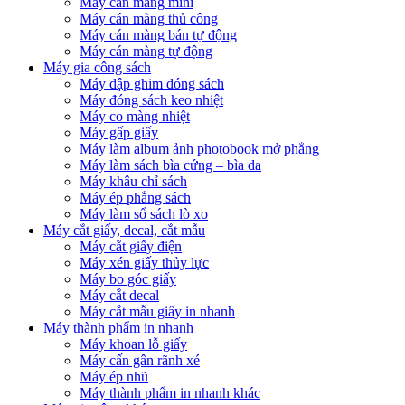
Máy cán màng mini
Máy cán màng thủ công
Máy cán màng bán tự động
Máy cán màng tự động
Máy gia công sách
Máy dập ghim đóng sách
Máy đóng sách keo nhiệt
Máy co màng nhiệt
Máy gấp giấy
Máy làm album ảnh photobook mở phẳng
Máy làm sách bìa cứng – bìa da
Máy khâu chỉ sách
Máy ép phẳng sách
Máy làm sổ sách lò xo
Máy cắt giấy, decal, cắt mẫu
Máy cắt giấy điện
Máy xén giấy thủy lực
Máy bo góc giấy
Máy cắt decal
Máy cắt mẫu giấy in nhanh
Máy thành phẩm in nhanh
Máy khoan lỗ giấy
Máy cấn gân rãnh xé
Máy ép nhũ
Máy thành phẩm in nhanh khác