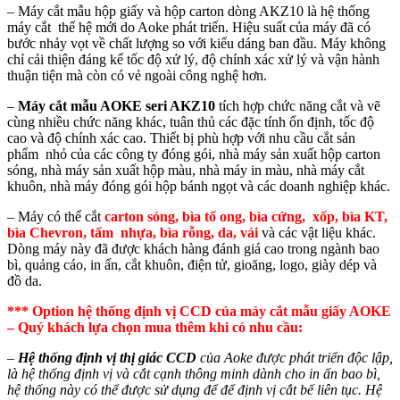
– Máy cắt mẫu hộp giấy và hộp carton dòng AKZ10 là hệ thống
máy cắt thế hệ mới do Aoke phát triển. Hiệu suất của máy đã có
bước nhảy vọt về chất lượng so với kiểu dáng ban đầu. Máy không
chỉ cải thiện đáng kể tốc độ xử lý, độ chính xác xử lý và vận hành
thuận tiện mà còn có vẻ ngoài công nghệ hơn.
–
Máy cắt mẫu AOKE seri AKZ10
tích hợp chức năng cắt và vẽ
cùng nhiều chức năng khác, tuân thủ các đặc tính ổn định, tốc độ
cao và độ chính xác cao. Thiết bị phù hợp với nhu cầu cắt sản
phẩm nhỏ của các công ty đóng gói, nhà máy sản xuất hộp carton
sóng, nhà máy sản xuất hộp màu, nhà máy in màu, nhà máy cắt
khuôn, nhà máy đóng gói hộp bánh ngọt và các doanh nghiệp khác.
– Máy có thể cắt
carton sóng, bìa tổ ong, bìa cứng, xốp, bìa KT,
bìa Chevron, tấm nhựa, bìa rỗng, da, vải
và các vật liệu khác.
Dòng máy này đã được khách hàng đánh giá cao trong ngành bao
bì, quảng cáo, in ấn, cắt khuôn, điện tử, gioăng, logo, giày dép và
đồ da.
***
Option hệ thống định vị CCD của máy cắt mẫu giấy AOKE
– Quý khách lựa chọn mua thêm khi có nhu cầu:
–
Hệ thống định vị thị giác CCD
của Aoke được phát triển độc lập,
là hệ thống định vị và cắt cạnh thông minh dành cho in ấn bao bì,
hệ thống này có thể được sử dụng để để định vị cắt bế liên tục. Hệ