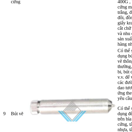
cứng
400G , 
cứng m
trắng, 
đôi, đồ
giấy kra
cắt chữ
và nhu 
sản xuấ
hàng nh
Có thể 
dụng bú
vẽ thôn
thường,
bi, bút 
v.v. để 
các đư
dao tư
ứng the
yêu cầu
Có thể 
9
Bút vẽ
dụng để
trên bìa
cứng, t
nhựa, t