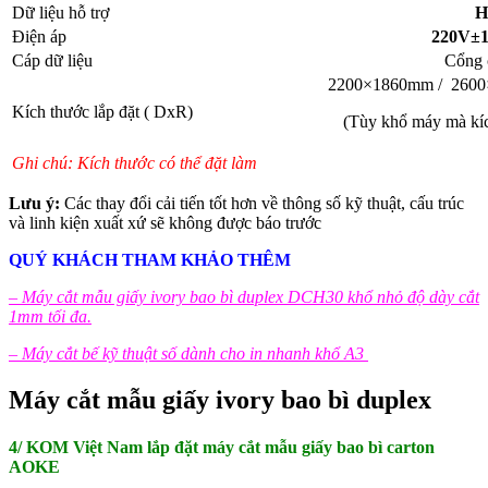
Dữ liệu hỗ trợ
H
Điện áp
220V±
Cáp dữ liệu
Cổng 
2200×1860mm / 2600
Kích thước lắp đặt ( DxR)
(Tùy khổ máy mà kíc
Ghi chú: Kích thước có thể đặt làm
Lưu ý:
Các thay đổi cải tiến tốt hơn về thông số kỹ thuật, cấu trúc
và linh kiện xuất xứ sẽ không được báo trước
QUÝ KHÁCH THAM KHẢO THÊM
– Máy cắt mẫu giấy ivory bao bì duplex DCH30 khổ nhỏ độ dày cắt
1mm tối đa.
– Máy cắt bế kỹ thuật số dành cho in nhanh khổ A3
Máy cắt mẫu giấy ivory bao bì duplex
4/ KOM Việt Nam lắp đặt máy cắt mẫu giấy bao bì carton
AOKE