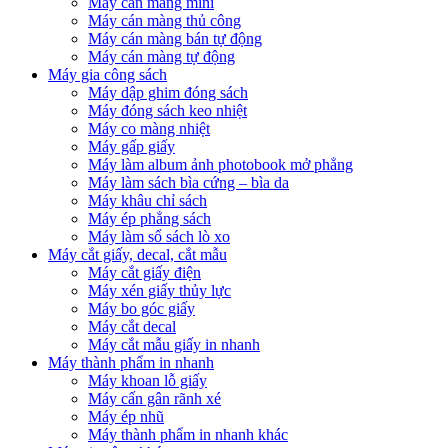
Máy cán màng mini
Máy cán màng thủ công
Máy cán màng bán tự động
Máy cán màng tự động
Máy gia công sách
Máy dập ghim đóng sách
Máy đóng sách keo nhiệt
Máy co màng nhiệt
Máy gấp giấy
Máy làm album ảnh photobook mở phẳng
Máy làm sách bìa cứng – bìa da
Máy khâu chỉ sách
Máy ép phẳng sách
Máy làm sổ sách lò xo
Máy cắt giấy, decal, cắt mẫu
Máy cắt giấy điện
Máy xén giấy thủy lực
Máy bo góc giấy
Máy cắt decal
Máy cắt mẫu giấy in nhanh
Máy thành phẩm in nhanh
Máy khoan lỗ giấy
Máy cấn gân rãnh xé
Máy ép nhũ
Máy thành phẩm in nhanh khác