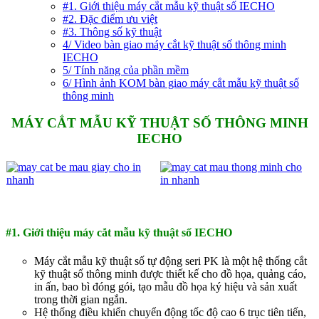
#1. Giới thiệu máy cắt mẫu kỹ thuật số IECHO
#2. Đặc điểm ưu việt
#3. Thông số kỹ thuật
4/ Video bàn giao máy cắt kỹ thuật số thông minh
IECHO
5/ Tính năng của phần mềm
6/ Hình ảnh KOM bàn giao máy cắt mẫu kỹ thuật số
thông minh
MÁY CẮT MẪU KỸ THUẬT SỐ THÔNG MINH
IECHO
#1. Giới thiệu máy cắt mẫu kỹ thuật số IECHO
Máy cắt mẫu kỹ thuật số tự động seri PK là một hệ thống cắt
kỹ thuật số thông minh được thiết kế cho đồ họa, quảng cáo,
in ấn, bao bì đóng gói, tạo mẫu đồ họa ký hiệu và sản xuất
trong thời gian ngắn.
Hệ thống điều khiển chuyển động tốc độ cao 6 trục tiên tiến,