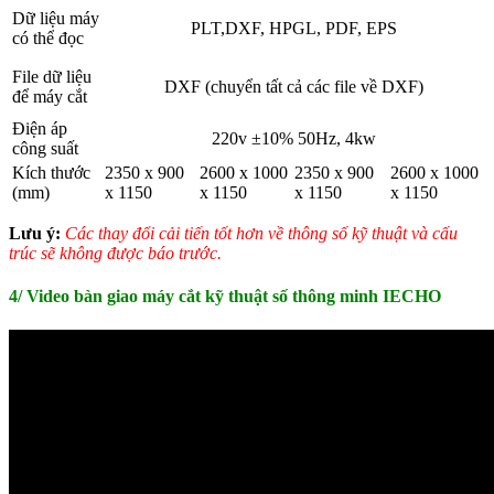
Dữ liệu máy
PLT,DXF, HPGL, PDF, EPS
có thể đọc
File dữ liệu
DXF
(chuyển tất cả các file về DXF)
để máy cắt
Điện áp
220v ±10% 50Hz, 4kw
công suất
Kích thước
2350 x 900
2600 x 1000
2350 x 900
2600 x 1000
(mm)
x 1150
x 1150
x 1150
x 1150
Lưu ý:
Các thay đổi cải tiến tốt hơn về thông số kỹ thuật và cấu
trúc sẽ không được báo trước.
4/ Video bàn giao máy cắt kỹ thuật số thông minh IECHO