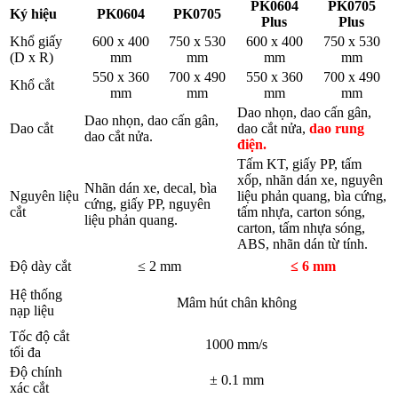
PK0604
PK0705
Ký hiệu
PK0604
PK0705
Plus
Plus
Khổ giấy
600 x 400
750 x 530
600 x 400
750 x 530
(D x R)
mm
mm
mm
mm
550 x 360
700 x 490
550 x 360
700 x 490
Khổ cắt
mm
mm
mm
mm
Dao nhọn, dao cấn gân,
Dao nhọn, dao cấn gân,
Dao cắt
dao cắt nửa,
dao rung
dao cắt nửa.
điện.
Tấm KT, giấy PP, tấm
xốp, nhãn dán xe, nguyên
Nhãn dán xe, decal, bìa
Nguyên liệu
liệu phản quang, bìa cứng,
cứng, giấy PP, nguyên
cắt
tấm nhựa, carton sóng,
liệu phản quang.
carton, tấm nhựa sóng,
ABS, nhãn dán từ tính.
Độ dày cắt
≤ 2 mm
≤ 6 mm
Hệ thống
Mâm hút chân không
nạp liệu
Tốc độ cắt
1000 mm/s
tối đa
Độ chính
± 0.1 mm
xác cắt