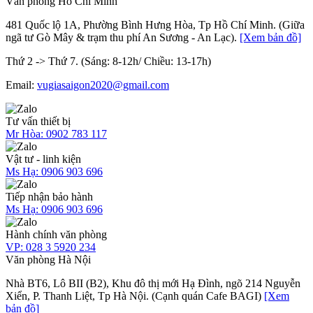
Văn phòng Hồ Chí Minh
481 Quốc lộ 1A, Phường Bình Hưng Hòa, Tp Hồ Chí Minh. (Giữa
ngã tư Gò Mây & trạm thu phí An Sương - An Lạc).
[Xem bản đồ]
Thứ 2 -> Thứ 7. (Sáng: 8-12h/ Chiều: 13-17h)
Email:
vugiasaigon2020@gmail.com
Tư vấn thiết bị
Mr Hòa:
0902 783 117
Vật tư - linh kiện
Ms Hạ:
0906 903 696
Tiếp nhận bảo hành
Ms Hạ:
0906 903 696
Hành chính văn phòng
VP:
028 3 5920 234
Văn phòng Hà Nội
Nhà BT6, Lô BII (B2), Khu đô thị mới Hạ Đình, ngõ 214 Nguyễn
Xiển, P. Thanh Liệt, Tp Hà Nội. (Cạnh quán Cafe BAGI)
[Xem
bản đồ]