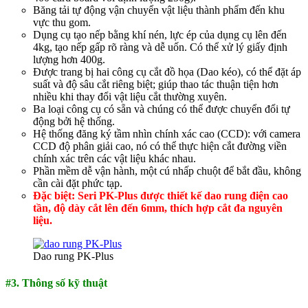
Băng tải tự động vận chuyển vật liệu thành phẩm đến khu
vực thu gom.
Dụng cụ tạo nếp bằng khí nén, lực ép của dụng cụ lên đến
4kg, tạo nếp gấp rõ ràng và dễ uốn. Có thể xử lý giấy định
lượng hơn 400g.
Được trang bị hai công cụ cắt đồ họa (Dao kéo), có thể đặt áp
suất và độ sâu cắt riêng biệt; giúp thao tác thuận tiện hơn
nhiều khi thay đổi vật liệu cắt thường xuyên.
Ba loại công cụ có sẵn và chúng có thể được chuyển đổi tự
động bởi hệ thống.
Hệ thống đăng ký tầm nhìn chính xác cao (CCD): với camera
CCD độ phân giải cao, nó có thể thực hiện cắt đường viền
chính xác trên các vật liệu khác nhau.
Phần mềm dễ vận hành, một cú nhấp chuột để bắt đầu, không
cần cài đặt phức tạp.
Đặc biệt: Seri PK-Plus được thiết kế dao rung điện cao
tần, độ dày cắt lên đến 6mm, thích hợp cắt đa nguyên
liệu.
Dao rung PK-Plus
#3. Thông số kỹ thuật