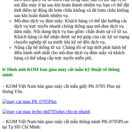
mà đầu máy ở lại sau khi hoàn thành nhiệm vụ; bạn có thể đặt
thời điểm tự động tắt bơm chân không và tắt bơm chân không
sau khi hoàn thành nhiệm vụ.
Mô-đun dịch vụ đám mây: Khách hàng có thể tận hưởng các
dịch vụ trực tuyến nhanh chóng thông qua mô-đun dịch vụ
đám mây. Nội dung dịch vụ bao gồm: chẩn đoán sự cố từ xa.
Khách hàng có thể nhận được sự trợ giúp của các kỹ sư mạng
chuyên nghiệp từ xa trước khi kỹ sư đến dịch vụ.
Nâng cấp hệ thống từ xa: Chúng tôi sẽ kịp thời phát hành hệ
điều hành mới nhất cho mô-đun dịch vụ đám mây và khách
hàng có thể nâng cấp trực tuyến miễn phí.
6/ Hình ảnh KOM bàn giao máy cắt mẫu kỹ thuật số thông
minh
– KOM Việt Nam bàn giao máy cắt mẫu giấy PK-0705 Plus tại
Hưng Yên.
– KOM Việt Nam bàn giao máy cắt mẫu thông minh PK-0705PLus
tại Tp Hồ Chí Minh: