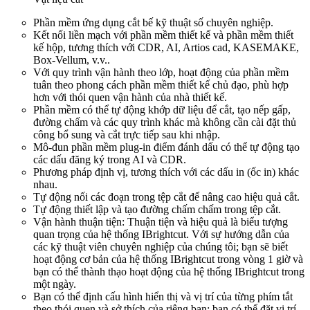
Phần mềm ứng dụng cắt bế kỹ thuật số chuyên nghiệp.
Kết nối liền mạch với phần mềm thiết kế và phần mềm thiết
kế hộp, tương thích với CDR, AI, Artios cad, KASEMAKE,
Box-Vellum, v.v..
Với quy trình vận hành theo lớp, hoạt động của phần mềm
tuân theo phong cách phần mềm thiết kế chủ đạo, phù hợp
hơn với thói quen vận hành của nhà thiết kế.
Phần mềm có thể tự động khớp dữ liệu để cắt, tạo nếp gấp,
đường chấm và các quy trình khác mà không cần cài đặt thủ
công bổ sung và cắt trực tiếp sau khi nhập.
Mô-đun phần mềm plug-in điểm đánh dấu có thể tự động tạo
các dấu đăng ký trong AI và CDR.
Phương pháp định vị, tương thích với các dấu in (ốc in) khác
nhau.
Tự động nối các đoạn trong tệp cắt để nâng cao hiệu quả cắt.
Tự động thiết lập và tạo đường chấm chấm trong tệp cắt.
Vận hành thuận tiện: Thuận tiện và hiệu quả là biểu tượng
quan trọng của hệ thống IBrightcut. Với sự hướng dẫn của
các kỹ thuật viên chuyên nghiệp của chúng tôi; bạn sẽ biết
hoạt động cơ bản của hệ thống IBrightcut trong vòng 1 giờ và
bạn có thể thành thạo hoạt động của hệ thống IBrightcut trong
một ngày.
Bạn có thể định cấu hình hiển thị và vị trí của từng phím tắt
theo thói quen và sở thích của riêng bạn; bạn có thể đặt vị trí