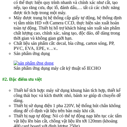
có thể thực hiện quy trình nhanh và chính xác như cắt, tạo
nếp, tạo răng cưa, đục lỗ, đánh dấu,… tất cả các chức năng
được tích hợp trong một máy.
Máy được trang bị hệ thống cấp giấy tự động, hệ thống định
vị tầm nhìn HD với Camera CCD, thực hiện sản xuất hoàn
toàn tự động. Thiết bị hỗ trợ khách hàng sản xuất sản phẩm
chất lượng cao, chính xác, sáng tạo, độc đáo, dễ dàng trong
thời gian và không gian giới hạn.
Chất liệu sản phẩm cắt: decal, bìa cứng, carton sóng, PP,
PVC, EVA, EPE, v…v..
Sản phẩm ứng dụng
Sản phẩm ứng dụng máy cắt kỹ thuật số IECHO
#2. Đặc điểm ưu việt
Thiết kế tích hợp: máy sử dụng khung hàn tích hợp, thiết kế
công thái học và kích thước nhỏ, bánh xe giúp di chuyển dễ
dàng.
Thiết bị sử dụng điện 1 pha 220V, hệ thống hút chân không
dùng để cố định vật liệu trên bàn máy khi cắt.
Thiết bị nạp tự động: Nó có thể tự động nạp liên tục các tấm
vật liệu lên bàn cắt, chồng vật liệu lên tới 120mm (khoảng
400 card board với định lượng 250g).