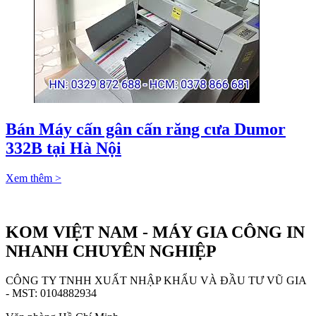
Bán Máy cấn gân cấn răng cưa Dumor
332B tại Hà Nội
Xem thêm >
KOM VIỆT NAM - MÁY GIA CÔNG IN
NHANH CHUYÊN NGHIỆP
CÔNG TY TNHH XUẤT NHẬP KHẨU VÀ ĐẦU TƯ VŨ GIA
- MST: 0104882934