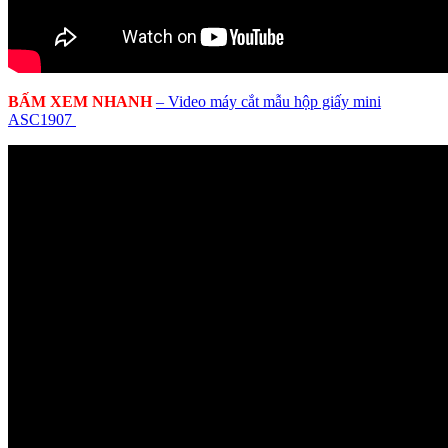
BẤM XEM NHANH
– Video máy cắt mẫu hộp giấy mini
ASC1907