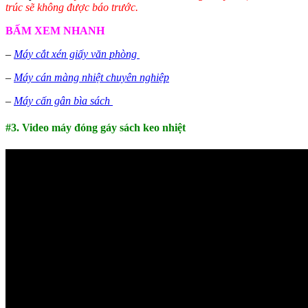
trúc sẽ không được báo trước.
BẤM XEM NHANH
–
Máy cắt xén giấy văn phòng
–
Máy cán màng nhiệt chuyên nghiệp
–
Máy cấn gân bìa sách
#3. Video máy đóng gáy sách keo nhiệt