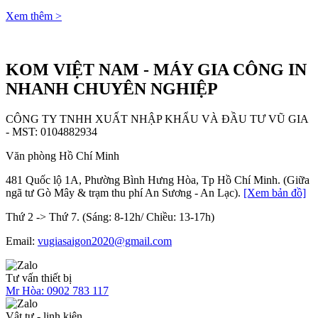
Xem thêm >
KOM VIỆT NAM - MÁY GIA CÔNG IN
NHANH CHUYÊN NGHIỆP
CÔNG TY TNHH XUẤT NHẬP KHẨU VÀ ĐẦU TƯ VŨ GIA
- MST: 0104882934
Văn phòng Hồ Chí Minh
481 Quốc lộ 1A, Phường Bình Hưng Hòa, Tp Hồ Chí Minh. (Giữa
ngã tư Gò Mây & trạm thu phí An Sương - An Lạc).
[Xem bản đồ]
Thứ 2 -> Thứ 7. (Sáng: 8-12h/ Chiều: 13-17h)
Email:
vugiasaigon2020@gmail.com
Tư vấn thiết bị
Mr Hòa:
0902 783 117
Vật tư - linh kiện