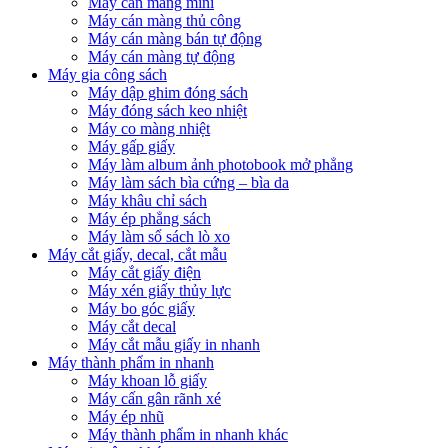
Máy cán màng mini
Máy cán màng thủ công
Máy cán màng bán tự động
Máy cán màng tự động
Máy gia công sách
Máy dập ghim đóng sách
Máy đóng sách keo nhiệt
Máy co màng nhiệt
Máy gấp giấy
Máy làm album ảnh photobook mở phẳng
Máy làm sách bìa cứng – bìa da
Máy khâu chỉ sách
Máy ép phẳng sách
Máy làm sổ sách lò xo
Máy cắt giấy, decal, cắt mẫu
Máy cắt giấy điện
Máy xén giấy thủy lực
Máy bo góc giấy
Máy cắt decal
Máy cắt mẫu giấy in nhanh
Máy thành phẩm in nhanh
Máy khoan lỗ giấy
Máy cấn gân rãnh xé
Máy ép nhũ
Máy thành phẩm in nhanh khác