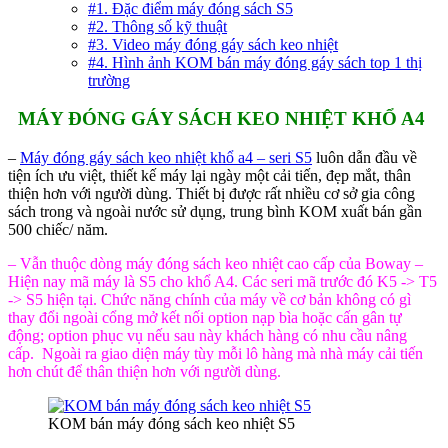
#1. Đặc điểm máy đóng sách S5
#2. Thông số kỹ thuật
#3. Video máy đóng gáy sách keo nhiệt
#4. Hình ảnh KOM bán máy đóng gáy sách top 1 thị
trường
MÁY ĐÓNG GÁY SÁCH KEO NHIỆT KHỔ A4
–
Máy đóng gáy sách keo nhiệt khổ a4 – seri S5
luôn dẫn đầu về
tiện ích ưu việt, thiết kế máy lại ngày một cải tiến, đẹp mắt, thân
thiện hơn với người dùng. Thiết bị được rất nhiều cơ sở gia công
sách trong và ngoài nước sử dụng, trung bình KOM xuất bán gần
500 chiếc/ năm.
– Vẫn thuộc dòng máy đóng sách keo nhiệt cao cấp của Boway –
Hiện nay mã máy là S5 cho khổ A4. Các seri mã trước đó K5 -> T5
-> S5 hiện tại. Chức năng chính của máy về cơ bản không có gì
thay đổi ngoài cổng mở kết nối option nạp bìa hoặc cấn gân tự
động; option phục vụ nếu sau này khách hàng có nhu cầu nâng
cấp. Ngoài ra giao diện máy tùy mỗi lô hàng mà nhà máy cải tiến
hơn chút để thân thiện hơn với người dùng.
KOM bán máy đóng sách keo nhiệt S5