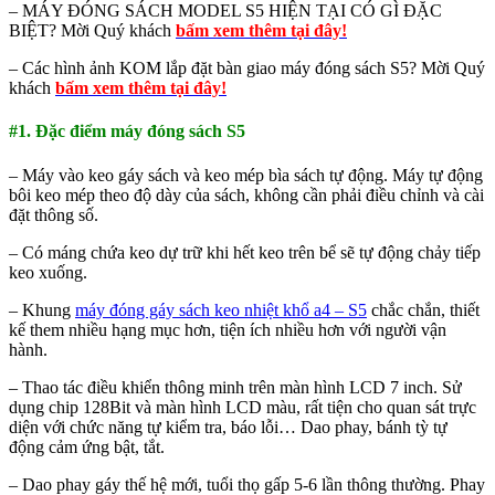
– MÁY ĐÓNG SÁCH MODEL S5 HIỆN TẠI CÓ GÌ ĐẶC
BIỆT? Mời Quý khách
bấm xem thêm tại đây!
– Các hình ảnh KOM lắp đặt bàn giao máy đóng sách S5? Mời Quý
khách
bấm xem thêm tại đây!
#1. Đặc điểm máy đóng sách S5
– Máy vào keo gáy sách và keo mép bìa sách tự động. Máy tự động
bôi keo mép theo độ dày của sách, không cần phải điều chỉnh và cài
đặt thông số.
– Có máng chứa keo dự trữ khi hết keo trên bể sẽ tự động chảy tiếp
keo xuống.
– Khung
máy đóng gáy sách keo nhiệt khổ a4 – S5
chắc chắn, thiết
kế them nhiều hạng mục hơn, tiện ích nhiều hơn với người vận
hành.
– Thao tác điều khiển thông minh trên màn hình LCD 7 inch. Sử
dụng chip 128Bit và màn hình LCD màu, rất tiện cho quan sát trực
diện với chức năng tự kiểm tra, báo lỗi… Dao phay, bánh tỳ tự
động cảm ứng bật, tắt.
– Dao phay gáy thế hệ mới, tuổi thọ gấp 5-6 lần thông thường. Phay