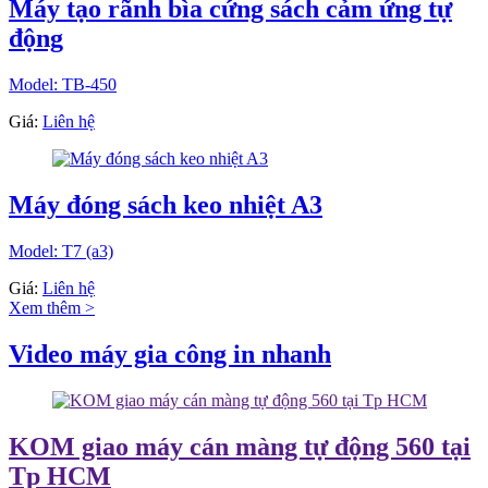
Máy tạo rãnh bìa cứng sách cảm ứng tự
động
Model: TB-450
Giá:
Liên hệ
Máy đóng sách keo nhiệt A3
Model: T7 (a3)
Giá:
Liên hệ
Xem thêm >
Video máy gia công in nhanh
KOM giao máy cán màng tự động 560 tại
Tp HCM