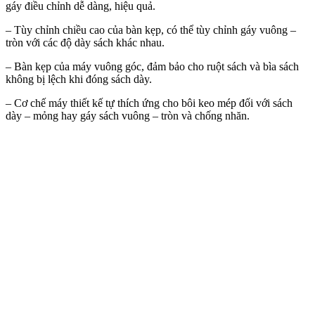
gáy điều chỉnh dễ dàng, hiệu quả.
– Tùy chỉnh chiều cao của bàn kẹp, có thể tùy chỉnh gáy vuông –
tròn với các độ dày sách khác nhau.
– Bàn kẹp của máy vuông góc, đảm bảo cho ruột sách và bìa sách
không bị lệch khi đóng sách dày.
– Cơ chế máy thiết kế tự thích ứng cho bôi keo mép đối­ với sách
dày – mỏng hay gáy sách vuông – tròn và chống nhăn.