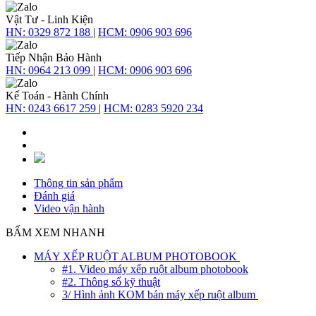
Vật Tư - Linh Kiện
HN:
0329 872 188
|
HCM:
0906 903 696
Tiếp Nhận Bảo Hành
HN:
0964 213 099
|
HCM:
0906 903 696
Kế Toán - Hành Chính
HN:
0243 6617 259
|
HCM:
0283 5920 234
Thông tin sản phẩm
Đánh giá
Video vận hành
BẤM XEM NHANH
MÁY XẾP RUỘT ALBUM PHOTOBOOK
#1. Video máy xếp ruột album photobook
#2. Thông số kỹ thuật
3/ Hình ảnh KOM bán máy xếp ruột album