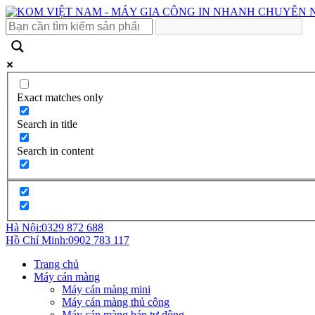
Exact matches only
Search in title
Search in content
Hà Nội:
0329 872 688
Hồ Chí Minh:
0902 783 117
Trang chủ
Máy cán màng
Máy cán màng mini
Máy cán màng thủ công
Máy cán màng bán tự động