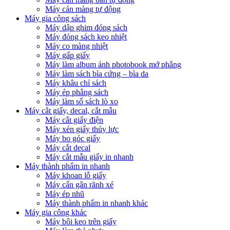
Máy cán màng tự động
Máy gia công sách
Máy dập ghim đóng sách
Máy đóng sách keo nhiệt
Máy co màng nhiệt
Máy gấp giấy
Máy làm album ảnh photobook mở phẳng
Máy làm sách bìa cứng – bìa da
Máy khâu chỉ sách
Máy ép phẳng sách
Máy làm sổ sách lò xo
Máy cắt giấy, decal, cắt mẫu
Máy cắt giấy điện
Máy xén giấy thủy lực
Máy bo góc giấy
Máy cắt decal
Máy cắt mẫu giấy in nhanh
Máy thành phẩm in nhanh
Máy khoan lỗ giấy
Máy cấn gân rãnh xé
Máy ép nhũ
Máy thành phẩm in nhanh khác
Máy gia công khác
Máy bôi keo trên giấy