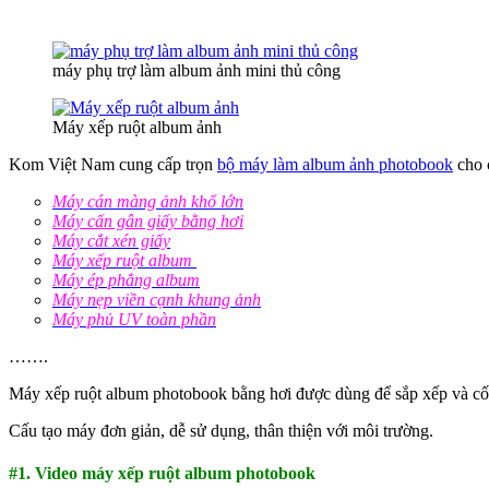
máy phụ trợ làm album ảnh mini thủ công
Máy xếp ruột album ảnh
Kom Việt Nam cung cấp trọn
bộ máy làm album ảnh photobook
cho 
Máy cán màng ảnh khổ lớn
Máy cấn gân giấy bằng hơi
Máy cắt xén giấy
Máy xếp ruột album
Máy ép phẳng album
Máy nẹp viền cạnh khung ảnh
Máy phủ UV toàn phần
…….
Máy xếp ruột album photobook bằng hơi được dùng để sắp xếp và cố
Cấu tạo máy đơn giản, dễ sử dụng, thân thiện với môi trường.
#1. Video máy xếp ruột album photobook