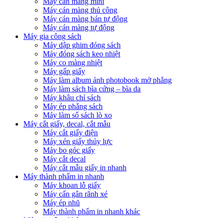
Máy cán màng mini
Máy cán màng thủ công
Máy cán màng bán tự động
Máy cán màng tự động
Máy gia công sách
Máy dập ghim đóng sách
Máy đóng sách keo nhiệt
Máy co màng nhiệt
Máy gấp giấy
Máy làm album ảnh photobook mở phẳng
Máy làm sách bìa cứng – bìa da
Máy khâu chỉ sách
Máy ép phẳng sách
Máy làm sổ sách lò xo
Máy cắt giấy, decal, cắt mẫu
Máy cắt giấy điện
Máy xén giấy thủy lực
Máy bo góc giấy
Máy cắt decal
Máy cắt mẫu giấy in nhanh
Máy thành phẩm in nhanh
Máy khoan lỗ giấy
Máy cấn gân rãnh xé
Máy ép nhũ
Máy thành phẩm in nhanh khác