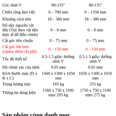
Góc rãnh V
80-135°
80-135°
Chiều rộng làm việc
0 – 700 mm
0 – 1350 mm
Khoảng cách khe
18 – 380 mm
18 – 380 mm
Độ dày nguyên vật
liệu (Tuỳ theo vật liệu
0 – 8 mm
0 – 8 mm
thực tế để điều chỉnh)
Cắt góc tiêu chuẩn
0 – 75 mm
0 – 75 mm
Cắt góc lớn hơn
0 – 150 mm
0 – 150 mm
(option thêm chi phí)
0.5-1.5 giây/ đường
0.5-1.5 giây/ đường
Tốc độ thiết kế
rãnh V
rãnh V
Độ chính xác của rãnh
0.05 mm
0.05 mm
Kích thước máy (D x
1560 x 1300 x 1050
1650 x 1300 x 1050
R x C)
mm
mm
Trọng lượng máy
185 kg
255 kg
1560 x 750 x 1100
1750 x 750 x 1100
Thông tin đóng kiện
mm/ 205 kg
mm/ 275 kg
Sản phẩm cùng danh mục