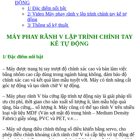
ĐỘNG
1/ Đặc điểm nổi bật
2/ Video Máy phay rãnh v lập trình chỉnh tay kê tự
động
3/ Thông số kỹ thuật
MÁY PHAY RÃNH V LẬP TRÌNH CHỈNH TAY
KÊ TỰ ĐỘNG
1/ Đặc điểm nổi bật
– Máy được trang bị ray trượt độ chính xác cao và bàn làm việc
bằng nhôm cao cấp dùng trong ngành hàng không, đảm bảo độ
chính xác cao và kết quả làm mẫu tuyệt vời. Máy có tính năng cắt
góc tự động và tạo rãnh chữ V tự động.
– Máy phay rãnh V bìa cứng lập trình tự động này là giải pháp tối
ưu chi phí, thời gian cho sản xuất số lượng ít, làm mẫu hộp quà
tặng, bìa cứng,.. số lượng ít. Máy cũng có thể tạo rãnh V trên nhiều
loại vật liệu MDF (Ván sợi mật độ trung bình – Medium Density
Fabric) giấy sóng, PVC và PET, v.v…
– Máy sử dụng điều chỉnh thông số điều khiển bằng servo, cho
phép điều chỉnh khoảng cách rãnh chữ V và cấp liệu vỏ tự động để