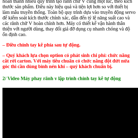
hoàn thành nhiều quy trình tạo rãnh chữ V cùng một lúc, theo kích
thước sản phẩm. Điều này hiệu quả và tiện lợi hơn so với thiết bị
làm mẫu truyền thống. Toàn bộ quy trình dựa vào truyền động servo
để kiểm soát kích thước chính xác, dẫn đến tỷ lệ năng suất cao và
các rãnh chữ V hoàn chỉnh hơn. Máy có thiết kế vận hành thân
thiện với người dùng, thay đổi giá đỡ dụng cụ nhanh chóng và độ
ổn định cao.
– Điều chỉnh tay kê phía sau tự động.
– Quý khách lựa chọn option có phát sinh chi phí: chức năng
cắt rời carton.
Với máy tiêu chuẩn có chức năng đột đứt nửa
góc thì cần dùng bình nén khí – quý khách chuẩn bị.
2/ Video Máy phay rãnh v lập trình chỉnh tay kê tự động