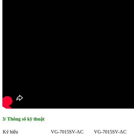
3/ Thông số kỹ thuật
Ký hiệu
VG-7015SV-AC
VG-7015SV-AC