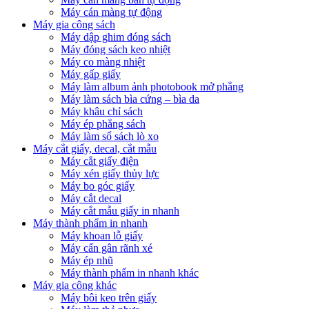
Máy cán màng tự động
Máy gia công sách
Máy dập ghim đóng sách
Máy đóng sách keo nhiệt
Máy co màng nhiệt
Máy gấp giấy
Máy làm album ảnh photobook mở phẳng
Máy làm sách bìa cứng – bìa da
Máy khâu chỉ sách
Máy ép phẳng sách
Máy làm sổ sách lò xo
Máy cắt giấy, decal, cắt mẫu
Máy cắt giấy điện
Máy xén giấy thủy lực
Máy bo góc giấy
Máy cắt decal
Máy cắt mẫu giấy in nhanh
Máy thành phẩm in nhanh
Máy khoan lỗ giấy
Máy cấn gân rãnh xé
Máy ép nhũ
Máy thành phẩm in nhanh khác
Máy gia công khác
Máy bôi keo trên giấy