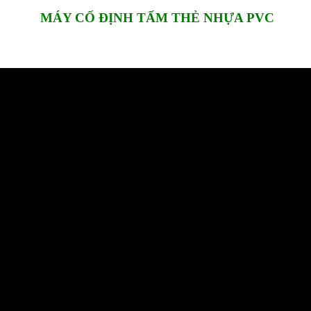
MÁY CỐ ĐỊNH TẤM THẺ NHỰA PVC