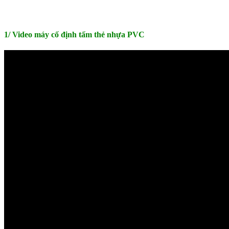
1/ Video máy cố định tấm thẻ nhựa PVC