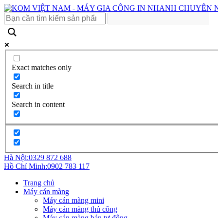
Exact matches only
Search in title
Search in content
Hà Nội:
0329 872 688
Hồ Chí Minh:
0902 783 117
Trang chủ
Máy cán màng
Máy cán màng mini
Máy cán màng thủ công
Máy cán màng bán tự động