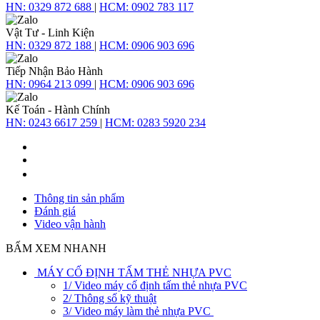
HN:
0329 872 688
|
HCM:
0902 783 117
Vật Tư - Linh Kiện
HN:
0329 872 188
|
HCM:
0906 903 696
Tiếp Nhận Bảo Hành
HN:
0964 213 099
|
HCM:
0906 903 696
Kế Toán - Hành Chính
HN:
0243 6617 259
|
HCM:
0283 5920 234
Thông tin sản phẩm
Đánh giá
Video vận hành
BẤM XEM NHANH
MÁY CỐ ĐỊNH TẤM THẺ NHỰA PVC
1/ Video máy cố định tấm thẻ nhựa PVC
2/ Thông số kỹ thuật
3/ Video máy làm thẻ nhựa PVC