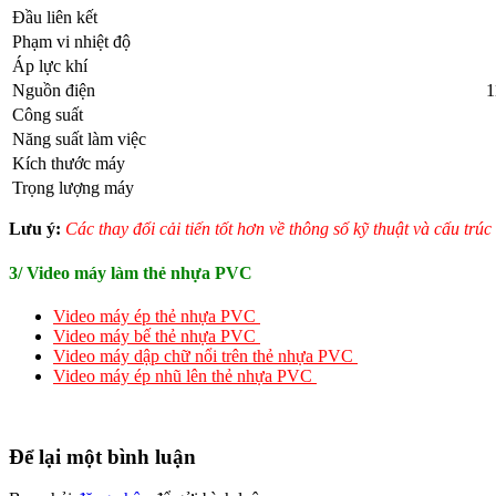
Đầu liên kết
Phạm vi nhiệt độ
Áp lực khí
Nguồn điện
1
Công suất
Năng suất làm việc
Kích thước máy
Trọng lượng máy
Lưu ý:
Các thay đổi cải tiến tốt hơn về thông số kỹ thuật và cấu trú
3/ Video máy làm thẻ nhựa PVC
Video máy ép thẻ nhựa PVC
Video máy bế thẻ nhựa PVC
Video máy dập chữ nổi trên thẻ nhựa PVC
Video máy ép nhũ lên thẻ nhựa PVC
Để lại một bình luận