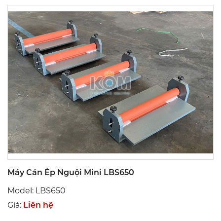
Máy Cán Ép Nguội Mini LBS650
Model: LBS650
Giá:
Liên hệ