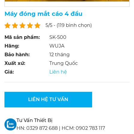
Máy đóng mắt cáo 4 đầu
5/5 - (119 bình chọn)
Mã sản phẩm:
SK-500
Hãng:
WUJA
Bảo hành:
12 tháng
Xuất xứ:
Trung Quốc
Giá:
Liên hệ
LIÊN HỆ TƯ VẤN
Tư Vấn Thiết Bị
HN:
0329 872 688
|
HCM:
0902 783 117