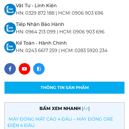
Vật Tư - Linh Kiện
HN:
0329 872 188
|
HCM:
0906 903 696
Tiếp Nhận Bảo Hành
HN:
0964 213 099
|
HCM:
0906 903 696
Kế Toán - Hành Chính
HN:
0243 6617 259
|
HCM:
0283 5920 234
THÔNG TIN SẢN PHẨM
BẤM XEM NHANH
[
Ẩn
]
MÁY ĐÓNG MẮT CÁO 4 ĐẦU – MÁY ĐÓNG ORE
ĐIỆN 4 ĐẦU