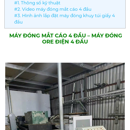
#1. Thông số kỹ thuật
#2. Video máy đóng mắt cáo 4 đầu
#3. Hình ảnh lắp đặt máy đóng khuy túi giấy 4
đầu
MÁY ĐÓNG MẮT CÁO 4 ĐẦU – MÁY ĐÓNG
ORE ĐIỆN 4 ĐẦU