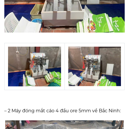
– 2 Máy đóng mắt cáo 4 đầu ore 5mm về Bắc Ninh: