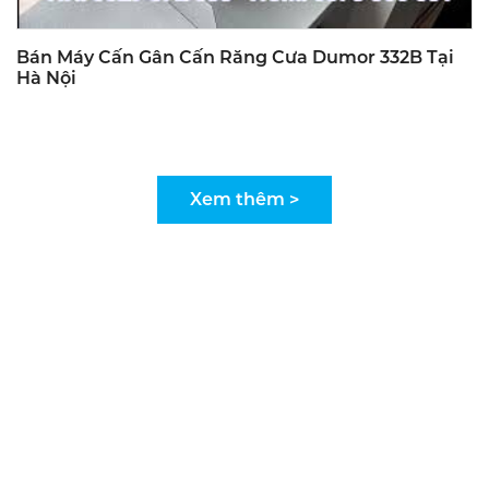
Bán Máy Cấn Gân Cấn Răng Cưa Dumor 332B Tại
Hà Nội
Xem thêm >
KOM VIỆT NAM - MÁY GIA CÔNG IN NHANH
CHUYÊN NGHIỆP
CÔNG TY TNHH XUẤT NHẬP KHẨU VÀ ĐẦU TƯ
VŨ GIA - MST: 0104882934