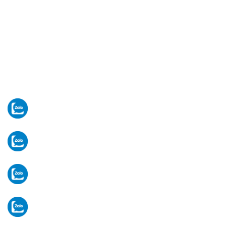
VĂN PHÒNG HỒ CHÍ MINH
481 Quốc lộ 1A, Phường Bình Hưng Hòa, Tp Hồ
Chí Minh. (Giữa ngã tư Gò Mây & trạm thu phí An
Sương - An Lạc).
[Xem bản đồ]
Thứ 2 -> Thứ 7. (Sáng: 8-12h/ Chiều: 13-17h)
Email:
vugiasaigon2020@gmail.com
Tư vấn thiết bị
Mr Hòa:
0902 783 117
Vật tư - linh kiện
Ms Hạ:
0906 903 696
Tiếp nhận bảo hành
Ms Hạ:
0906 903 696
Hành chính văn phòng
VP:
028 3 5920 234