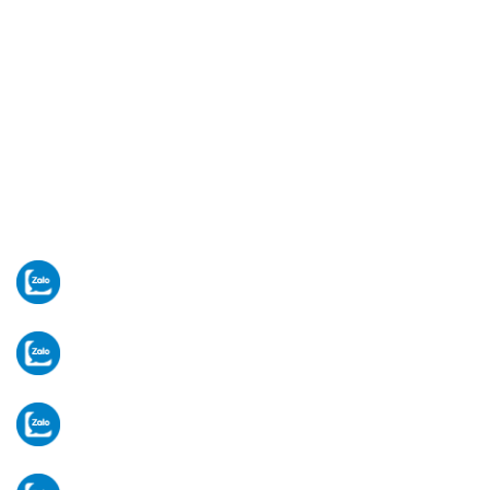
VĂN PHÒNG HÀ NỘI
Nhà BT6, Lô BII (B2), Khu đô thị mới Hạ Đình,
ngõ 214 Nguyễn Xiển, P. Thanh Liệt, Tp Hà Nội.
(Cạnh quán Cafe BAGI)
[Xem bản đồ]
Thứ 2 -> Thứ 7. (Sáng: 8-12h/ Chiều: 13-17h)
Email:
komvietnam2026@gmail.com
Tư vấn thiết bị
Ms Thủy:
0329 872 688
Vật tư - linh kiện
Ms Huyền:
0329 872 188
Tiếp nhận bảo hành
Ms Phương:
0964 213 099
Hành chính văn phòng