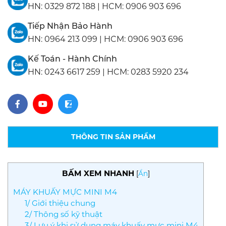
HN:
0329 872 188
|
HCM:
0906 903 696
Tiếp Nhận Bảo Hành
HN:
0964 213 099
|
HCM:
0906 903 696
Kế Toán - Hành Chính
HN:
0243 6617 259
|
HCM:
0283 5920 234
THÔNG TIN SẢN PHẨM
BẤM XEM NHANH
[
Ẩn
]
MÁY KHUẤY MỰC MINI M4
1/ Giới thiệu chung
2/ Thông số kỹ thuật
3/ Lưu ý khi sử dụng máy khuấy mực mini M4